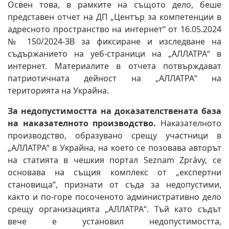
Освен това, в рамките на същото дело, беше
представен отчет на ДП „Център за компетенции в
адресното пространство на интернет“ от 16.05.2024
№ 150/2024-ЗВ за фиксиране и изследване на
съдържанието на уеб-страници на „АЛЛАТРА“ в
интернет. Материалите в отчета потвърждават
патриотичната дейност на „АЛЛАТРА“ на
територията на Украйна.
За недопустимостта на доказателствената база
на наказателното производство.
Наказателното
производство, образувано срещу участници в
„АЛЛАТРА“ в Украйна, на което се позовава авторът
на статията в чешкия портал Seznam Zprávy, се
основава на същия комплекс от „експертни
становища“, признати от съда за недопустими,
както и по-горе посоченото административно дело
срещу организацията „АЛЛАТРА“. Тъй като съдът
вече е установил недопустимостта,