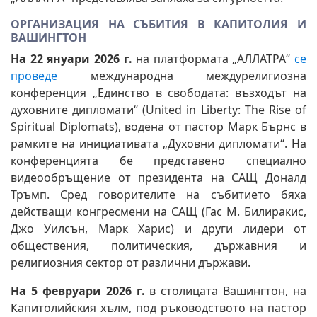
ОРГАНИЗАЦИЯ НА СЪБИТИЯ В КАПИТОЛИЯ И
ВАШИНГТОН
На 22 януари 2026 г.
на платформата „АЛЛАТРА“
се
проведе
международна междурелигиозна
конференция „Единство в свободата: възходът на
духовните дипломати“ (United in Liberty: The Rise of
Spiritual Diplomats), водена от пастор Марк Бърнс в
рамките на инициативата „Духовни дипломати“. На
конференцията бе представено специално
видеообръщение от президента на САЩ Доналд
Тръмп. Сред говорителите на събитието бяха
действащи конгресмени на САЩ (Гас М. Билиракис,
Джо Уилсън, Марк Харис) и други лидери от
обществения, политическия, държавния и
религиозния сектор от различни държави.
На 5 февруари 2026 г.
в столицата Вашингтон, на
Капитолийския хълм, под ръководството на пастор