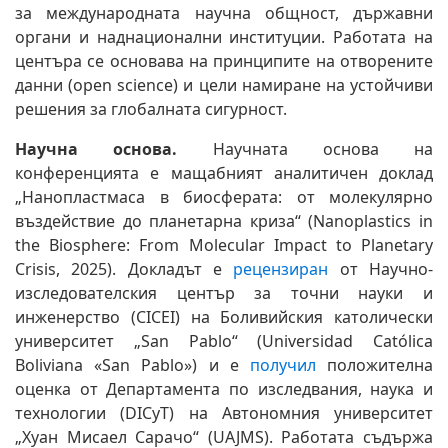
за международната научна общност, държавни
органи и наднационални институции. Работата на
центъра се основава на принципите на отворените
данни (open science) и цели намиране на устойчиви
решения за глобалната сигурност.
Научна основа.
Научната основа на
конференцията е мащабният аналитичен доклад
„Нанопластмаса в биосферата: от молекулярно
въздействие до планетарна криза“ (Nanoplastics in
the Biosphere: From Molecular Impact to Planetary
Crisis, 2025). Докладът е
рецензиран
от Научно-
изследователския център за точни науки и
инженерство (CICEI) на Боливийския католически
университет „San Pablo“ (Universidad Católica
Boliviana «San Pablo») и е
получил
положителна
оценка от Департамента по изследвания, наука и
технологии (DICyT) на Автономния университет
„Хуан Мисаел Сарачо“ (UAJMS). Работата съдържа