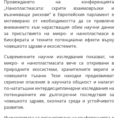
Провеждането на конференцията
„Нанопластмасата: скрити взаимовръзки и
възникващи рискове“ в Европейския парламент е
мотивирано от необходимостта да се привлече
вниманието към нарастващия обем научни данни
за присъствието на микро- и нанопластмаси в
биосферата и техните потенциални ефекти върху
човешкото здраве и екосистемите.
Съвременните научни изследвания показват, че
микро- и нанопластмасата вече са откривани в
природните екосистеми, хранителните вериги и
човешките тъкани. Тези находки предизвикват
сериозни опасения в научната общност и налагат
по-нататъшни интердисциплинарни изследвания на
потенциалните им дългосрочни последствия за
човешкото здраве, околната среда и устойчивото
развитие.
Инициативата за организиране на конференцията е