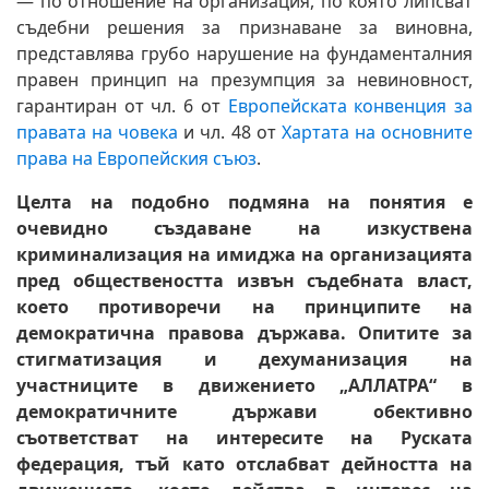
— по отношение на организация, по която липсват
съдебни решения за признаване за виновна,
представлява грубо нарушение на фундаменталния
правен принцип на презумпция за невиновност,
гарантиран от чл. 6 от
Европейската конвенция за
правата на човека
и чл. 48 от
Хартата на основните
права на Европейския съюз
.
Целта на подобно подмяна на понятия е
очевидно създаване на изкуствена
криминализация на имиджа на организацията
пред обществеността извън съдебната власт,
което противоречи на принципите на
демократична правова държава. Опитите за
стигматизация и дехуманизация на
участниците в движението „АЛЛАТРА“ в
демократичните държави обективно
съответстват на интересите на Руската
федерация, тъй като отслабват дейността на