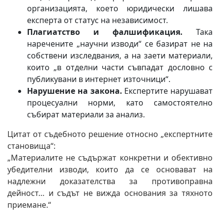
организацията, което юридически лишава
експерта от статус на независимост.
Плагиатство и фалшификация.
Така
наречените „научни изводи“ се базират не на
собствени изследвания, а на заети материали,
които „в отделни части съвпадат дословно с
публикувани в интернет източници“.
Нарушение на закона.
Експертите нарушават
процесуални норми, като самостоятелно
събират материали за анализ.
Цитат от съдебното решение относно „експертните
становища“:
„Материалите не съдържат конкретни и обективно
убедителни изводи, които да се основават на
надлежни доказателства за противоправна
дейност… и съдът не вижда основания за тяхното
приемане.“