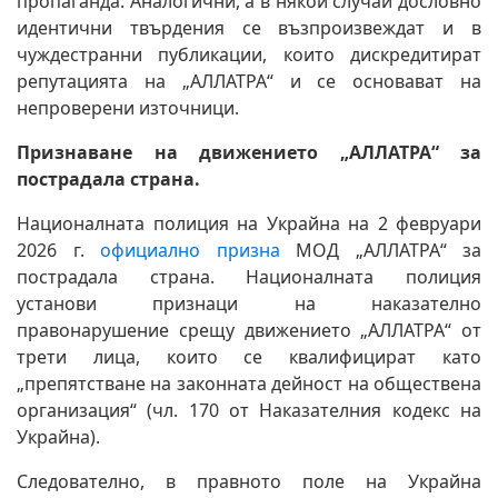
пропаганда. Аналогични, а в някои случаи дословно
идентични твърдения се възпроизвеждат и в
чуждестранни публикации, които дискредитират
репутацията на „АЛЛАТРА“ и се основават на
непроверени източници.
Признаване на движението „АЛЛАТРА“ за
пострадала страна
.
Националната полиция на Украйна на 2 февруари
2026 г.
официално призна
МОД „АЛЛАТРА“ за
пострадала страна. Националната полиция
установи признаци на наказателно
правонарушение срещу движението „АЛЛАТРА“ от
трети лица, които се квалифицират като
„препятстване на законната дейност на обществена
организация“ (чл. 170 от Наказателния кодекс на
Украйна).
Следователно, в правното поле на Украйна