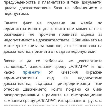
предубедеността и плагиатство в тези документи,
цялата доказателствена база на обвинението е
недопустима.
Самият факт на подаване на жалба по
административното дело, която към момента не е
разгледана, не променя правната оценка за
недопустимост на доказателствата. Обвинението не
може да се счита за законно, ако се основава на
доказателства, признати от съда за недопустими.
Важно е да се отбележи, че „експертните
становища“, използвани срещу „АЛЛАТРА“ и по-
късно
признати
от Киевския окръжен
административен съд за недопустими
доказателства, съдържат дискредитиращи тези
относно Движението, които по-рано са били
разпространявани в рамките на информационни
кампании срещу „АЛЛАТРА“, извършвани от руската