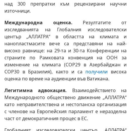
над 300 препратки към рецензирани научни
източници.
Международна оценка.
Резултатите от
изследванията на Глобалния изследователски
център „АЛЛАТРА“ в областта на климата и
нанопластмасите вече са представяни на най-
високо равнище: на 29-та и 30-та Конференции на
страните по Рамковата конвенция на ООН за
изменение на климата (COP29 в Азербайджан и
COP30 в Бразилия), както и са
получили
висока
оценка по време на аудиенции във Ватикана.
Легитимна адвокация.
Взаимодействието на
Международното обществено движение „АЛЛАТРА“
като неправителствена и нестопанска организация
с членове на Европейския парламент е неразделна
част от демократичния процес в ЕС.
Глобалният изследователски център „АЛЛАТРА“