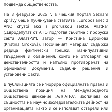
подвежда обществеността.
На 8 февруари 2026 г. в чешкия портал Seznam
Zprávy беше публикувана статията „Europoslanec z
ANO chystá akci s proruskou sektou AllatRa“
(„Евродепутат от АНО подготвя събитие с проруска
секта АллатРа“), автор — Кристина Цирокова
(Kristina Ciroková). Посоченият материал съдържа
редица фактически грешки, манипулативни
твърдения и обвинения, които не отговарят на
действителността и напълно противоречат на
официални документи, съдебни решения и
установени факти.
В публикацията се игнорира официалната правна и
обществена позиция на Международното
обществено движение „АЛЛАТРА“, изопачава се
същността на научноизследователската дейност на
организацията, както и се използват остарели или