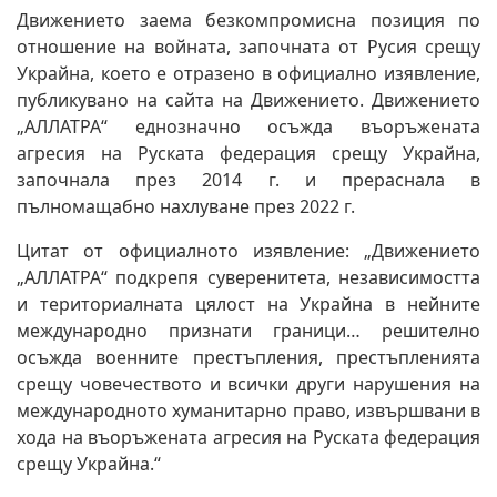
Движението заема безкомпромисна позиция по
отношение на войната, започната от Русия срещу
Украйна, което е отразено в официално изявление,
публикувано на сайта на Движението. Движението
„АЛЛАТРА“ еднозначно осъжда въоръжената
агресия на Руската федерация срещу Украйна,
започнала през 2014 г. и прераснала в
пълномащабно нахлуване през 2022 г.
Цитат от официалното изявление: „Движението
„АЛЛАТРА“ подкрепя суверенитета, независимостта
и териториалната цялост на Украйна в нейните
международно признати граници… решително
осъжда военните престъпления, престъпленията
срещу човечеството и всички други нарушения на
международното хуманитарно право, извършвани в
хода на въоръжената агресия на Руската федерация
срещу Украйна.“