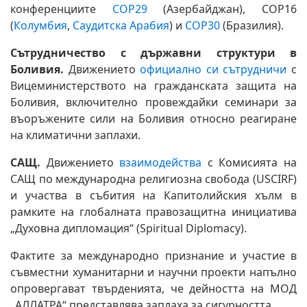
конференциите
COP29
(Азербайджан), COP16
(
Колумбия
,
Саудитска Арабия
) и
COP30
(Бразилия).
Сътрудничество с държавни структури в
Боливия.
Движението
официално си сътрудничи
с
Вицеминистерството на гражданската защита на
Боливия, включително провеждайки семинари за
въоръжените сили на Боливия относно реагиране
на климатични заплахи.
САЩ.
Движението
взаимодейства
с Комисията на
САЩ по международна религиозна свобода (USCIRF)
и участва в събития на Капитолийския хълм в
рамките на глобалната правозащитна инициатива
„Духовна дипломация“ (Spiritual Diplomacy).
Фактите за международно признание и участие в
съвместни хуманитарни и научни проекти напълно
опровергават твърденията, че дейността на МОД
„АЛЛАТРА“ представлява заплаха за сигурността.