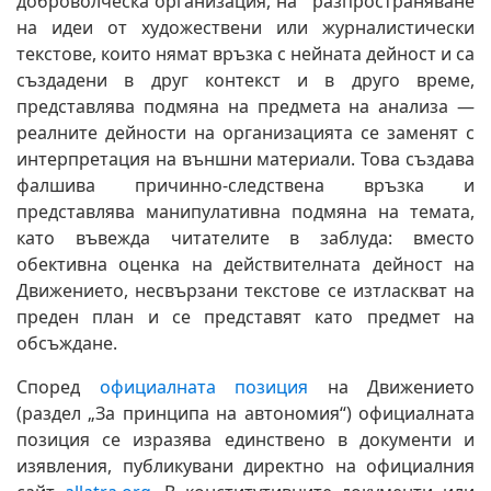
доброволческа организация, на разпространяване
на идеи от художествени или журналистически
текстове, които нямат връзка с нейната дейност и са
създадени в друг контекст и в друго време,
представлява подмяна на предмета на анализа —
реалните дейности на организацията се заменят с
интерпретация на външни материали. Това създава
фалшива причинно-следствена връзка и
представлява манипулативна подмяна на темата,
като въвежда читателите в заблуда: вместо
обективна оценка на действителната дейност на
Движението, несвързани текстове се изтласкват на
преден план и се представят като предмет на
обсъждане.
Според
официалната позиция
на Движението
(раздел „За принципа на автономия“) официалната
позиция се изразява единствено в документи и
изявления, публикувани директно на официалния