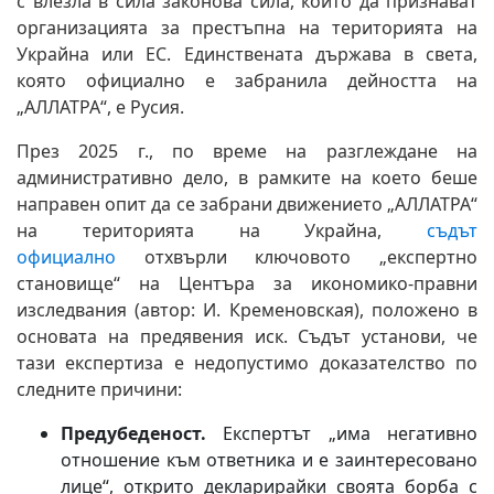
с влезла в сила законова сила, които да признават
организацията за престъпна на територията на
Украйна или ЕС. Единствената държава в света,
която официално е забранила дейността на
„АЛЛАТРА“, е Русия.
През 2025 г., по време на разглеждане на
административно дело, в рамките на което беше
направен опит да се забрани движението „АЛЛАТРА“
на територията на Украйна,
съдът
официално
отхвърли ключовото „експертно
становище“ на Центъра за икономико-правни
изследвания (автор: И. Кременовская), положено в
основата на предявения иск. Съдът установи, че
тази експертиза е недопустимо доказателство по
следните причини:
Предубеденост.
Експертът „има негативно
отношение към ответника и е заинтересовано
лице“, открито декларирайки своята борба с