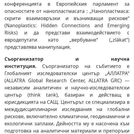
конференцията в Европейския парламент за
опасностите от нанопластмасата : „Нанопластмаса:
скрити взаимовръзки и възникващи рискове“
(Nanoplastics: Hidden Connections and Emerging
Risks) и да представи взаимодействието с
евродепутати като „вербуване“ („zlákat“)
представлява манипулация.
Съорганизатор и научна
институция.
Съорганизатор на събитието е
Глобалният изследователски център „АЛЛАТРА“
(ALLATRA Global Research Center, ALLATRA GRC) —
независим аналитичен и научно-изследователски
център (think tank), базиран и действащ в
юрисдикцията на САЩ. Центърът се специализира в
междудисциплинарни изследвания на глобални
рискове, включително климатични, геодинамични и
екологични заплахи. Дейността му е насочена към
подготовка на аналитични материали и препоръки