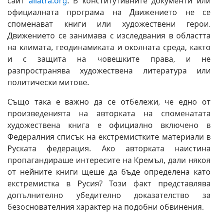
сайт
allatra.org
. В конститутивните документи или
официалната програма на Движението не се
споменават книги или художествени герои.
Движението се занимава с изследвания в областта
на климата, геодинамиката и околната среда, както
и с защита на човешките права, и не
разпространява художествена литература или
политически митове.
Също така е важно да се отбележи, че едно от
произведенията на авторката на споменатата
художествена книга е официално включено в
Федералния списък на екстремистките материали в
Руската федерация. Ако авторката наистина
пропагандираше интересите на Кремъл, дали някоя
от нейните книги щеше да бъде определена като
екстремистка в Русия? Този факт представлява
допълнително убедително доказателство за
безоснователния характер на подобни обвинения.