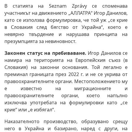
В статията на Seznam Zprávy се споменава
участникът на движението „АЛЛАТРА“ Игор Данилов,
като се използва формулировка, че той уж „се крие
в Словакия след бягство от Украйна“, което е
невярно твърдение и нарушава принципа на
презумпцията за невиновност.
Законен статус на пребиваване.
Игор Данилов се
намира на територията на Европейския съюз (в
Словакия) на законни основания. Той легално е
преминал границата през 2022 г. и не се укрива от
правоохранителните органи. Местоположението му
е известно на миграционните и
правоохранителните органи, което напълно
изключва употребата на формулировки като „се
крие“ или „е избягал“.
Наказателното производство, образувано срещу
него в Украйна и базирано, наред с други, на