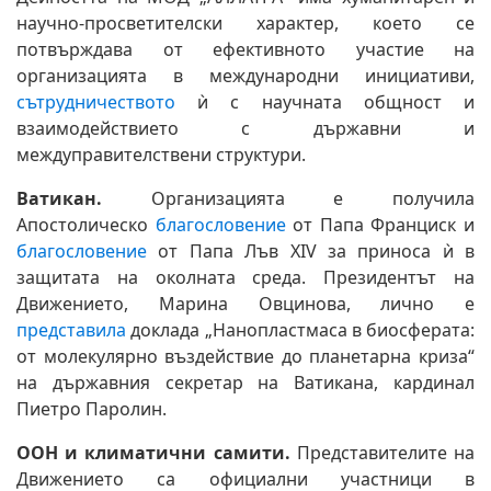
научно-просветителски характер, което се
потвърждава от ефективното участие на
организацията в международни инициативи,
сътрудничеството
ѝ с научната общност и
взаимодействието с държавни и
междуправителствени структури.
Ватикан.
Организацията е получила
Апостолическо
благословение
от Папа Франциск и
благословение
от Папа Лъв XIV за приноса ѝ в
защитата на околната среда. Президентът на
Движението, Марина Овцинова, лично е
представила
доклада „Нанопластмаса в биосферата:
от молекулярно въздействие до планетарна криза“
на държавния секретар на Ватикана, кардинал
Пиетро Паролин.
ООН и климатични самити.
Представителите на
Движението са официални участници в