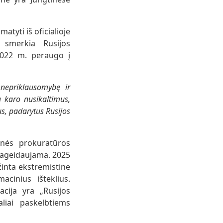
tyti iš oficialioje
i smerkia Rusijos
 2022 m. peraugo į
nepriklausomybę ir
a karo nusikaltimus,
s, padarytus Rusijos
inės prokuratūros
epageidaujama. 2025
inta ekstremistine
cinius išteklius.
acija yra „Rusijos
aliai paskelbtiems