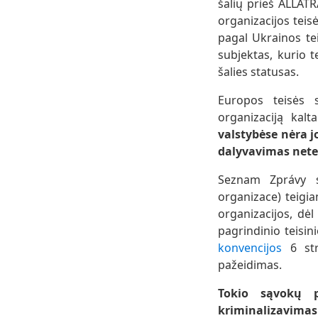
šalių prieš ALLAT
organizacijos teis
pagal Ukrainos te
subjektas, kurio t
šalies statusas.
Europos teisės si
organizaciją kal
valstybėse nėra j
dalyvavimas netei
Seznam Zprávy st
organizace) teigia
organizacijos, dė
pagrindinio teisi
konvencijos
6 str
pažeidimas.
Tokio sąvokų pa
kriminalizavim