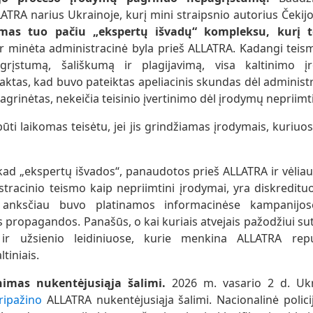
ATRA narius Ukrainoje, kurį mini straipsnio autorius Čeki
mas tuo pačiu „ekspertų išvadų“ kompleksu, kurį t
r minėta administracinė byla prieš ALLATRA. Kadangi teism
rįstumą, šališkumą ir plagijavimą, visa kaltinimo 
faktas, kad buvo pateiktas apeliacinis skundas dėl administr
agrinėtas, nekeičia teisinio įvertinimo dėl įrodymų nepriim
būti laikomas teisėtu, jei jis grindžiamas įrodymais, kuriuo
kad „ekspertų išvados“, panaudotos prieš ALLATRA ir vėlia
tracinio teismo kaip nepriimtini įrodymai, yra diskredituo
s anksčiau buvo platinamos informacinėse kampanijos
propagandos. Panašūs, o kai kuriais atvejais pažodžiui su
ir užsienio leidiniuose, kurie menkina ALLATRA repu
tiniais.
imas nukentėjusiąja šalimi.
2026 m. vasario 2 d. Ukr
pripažino
ALLATRA nukentėjusiąja šalimi. Nacionalinė polici