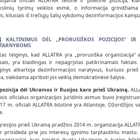
uojama oficiali ALLATRA teisinė ir pilietinė pozicija, kla
kslinių tyrimų veiklos esmė, o informacija grindžiama
is, kilusiais iš trečiųjų šalių vykdomų dezinformacijos kampa
Į KALTINIMUS DĖL „PRORUSIŠKOS POZICIJOS“ IR
 TARNYBOMS
ktas teiginys, kad ALLATRA yra „prorusiška organizacija“ a
esais, yra klaidingas ir nepagrįstas patikrinamais faktais
iginys atkartoja dezinformacijos naratyvus, kuriuos prieš
, siekdama apriboti jos veiklą demokratinėse šalyse.
pozicija dėl Ukrainos ir Rusijos karo prieš Ukrainą.
ALL
is oficialus organizacijos juridinis asmuo buvo įregistruo
7 m. oficiali ALLATRA būstinė yra Atlantoje, Džordžijos val
e.
resijos prieš Ukrainą pradžios 2014 m. organizacija ALLATR
r prisideda prie jos interesų gynimo tarptautiniu mastu. 
rganizacijai, kuri teisėtai įkurta Ukrainoje ir kurios būs