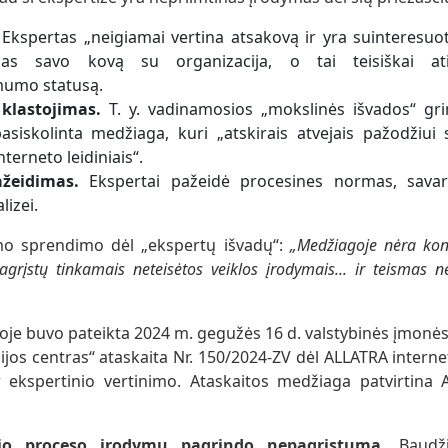
Ekspertas „neigiamai vertina atsakovą ir yra suinteresuot
mas savo kovą su organizacija, o tai teisiškai a
mumo statusą.
 klastojimas.
T. y. vadinamosios „mokslinės išvados“ gr
pasiskolinta medžiaga, kuri „atskirais atvejais pažodžiui
terneto leidiniais“.
žeidimas.
Ekspertai pažeidė procesines normas, savar
izei.
mo sprendimo dėl „ekspertų išvadų“:
„Medžiagoje nėra konk
agrįstų tinkamais neteisėtos veiklos įrodymais... ir teismas
loje buvo pateikta 2024 m. gegužės 16 d. valstybinės įmonė
os centras“ ataskaita Nr. 150/2024-ZV dėl ALLATRA interne
 ekspertinio vertinimo. Ataskaitos medžiaga patvirtina 
jo proceso įrodymų pagrindo nepagrįstumą.
Baudži