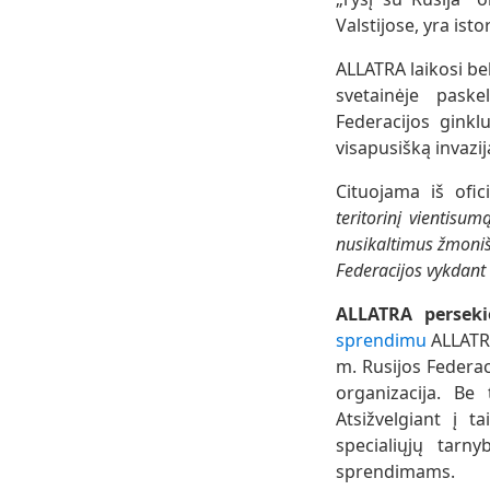
Valstijose, yra ist
ALLATRA laikosi be
svetainėje paske
Federacijos ginkl
visapusišką invazij
Cituojama iš ofic
teritorinį vientisu
nusikaltimus žmoniš
Federacijos vykdant 
ALLATRA perseki
sprendimu
ALLATRA
m.
Rusijos Federa
organizacija. Be
Atsižvelgiant į t
specialiųjų tarny
sprendimams.