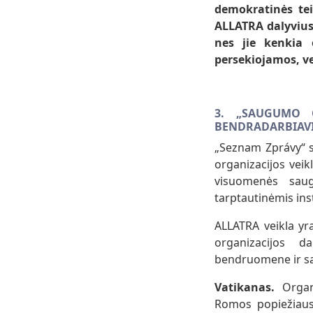
demokratinės tei
ALLATRA dalyvius 
nes jie kenkia o
persekiojamos, ve
3. „SAUGUMO G
BENDRADARBIAVI
„Seznam Zprávy“ s
organizacijos veik
visuomenės saugu
tarptautinėmis ins
ALLATRA veikla yr
organizacijos da
bendruomene ir sąv
Vatikanas.
Organi
Romos popiežiau