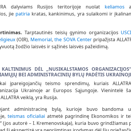
A dalyviams Rusijos teritorijoje nuolat
keliamos
ad
os, jie
patiria
kratas, kankinimus, yra sulaikomi ir įkalina
ertinimas.
Tarptautinės teisių gynimo organizacijos
USCI
eligieux
(OIR),
Memorial
,
the SOVA Center
pripažįsta ALLAT
yvuotą žodžio laisvės ir sąžinės laisvės pažeidimą.
 KALTINIMUS DĖL „NUSIKALSTAMOS ORGANIZACIJOS
IAMŲJŲ BEI ADMINISTRACINIŲ BYLŲ PADĖTIS UKRAINOJ
škai įpareigojančių teismo sprendimų, kuriais ALLATR
nizacija Ukrainoje ar Europos Sąjungoje. Vienintelė šal
 ALLATRA veiklą, yra Rusija.
jant administracinę bylą, kurioje buvo bandoma u
je,
teismas oficialiai
atmetė pagrindinę Ekonomikos ir tei
“ (jos autorė – I. Kremenovskaja), kuria buvo grindžiamas p
ad ši ekspertizė yra nepriimtinas įrodymas dėl šių priežasči