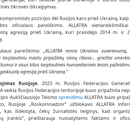
orinės tikrovės iškraipymas.
kompromisės pozicijos dėl Rusijos karo prieš Ukrainą, kaip ma
lbto oficialaus pareiškimo. ALLATRA vienareikšmiška
uotą agresiją prieš Ukrainą, kuri prasidėjo 2014 m. ir
ą.
ialaus pareiškimo:
„
ALLATRA
remia Ukrainos suverenumą, 
mą tarptautiniu mastu pripažintų sienų ribose… griežtai smerki
kumui ir visus kitus tarptautinės humanitarinės teisės pažeidimu
ginkluotą agresiją prieš Ukrainą.“
ojimas Rusijoje.
2023 m.
Rusijos Federacijos General
 veikla Rusijos Federacijos teritorijoje buvo pripažinta n
cijos Aukščiausiojo Teismo
sprendimu
ALLATRA buvo pripaž
 to, Rusijoje „Roskomnadzor“ užblokavo ALLATRA informa
ai, kas išdėstyta, čekų žurnalistės teiginys, kad organiz
bų įrankis“, prieštarauja nustatytiems faktams ir ofici