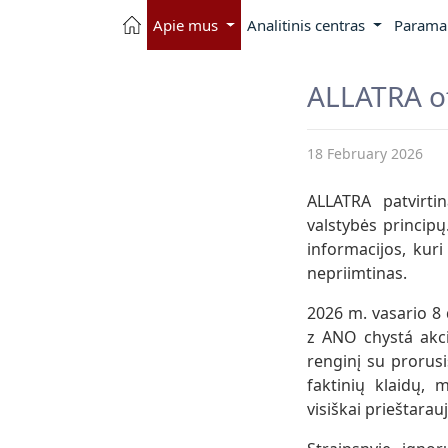
Apie mus
Analitinis centras
Parama 
ALLATRA of
18 February 2026
ALLATRA patvirtin
valstybės princip
informacijos, kuri
nepriimtinas.
2026 m. vasario 8
z ANO chystá akc
renginį su prorusi
faktinių klaidų, 
visiškai prieštar