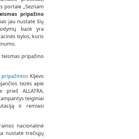
jos portale „Seznam
eismas pripažino
as jau nustatė šių
įrodymų bazė yra
acinės bylos, kuris
tinumo.
s teismas pripažino
u
pripažintos
Kijevo
jančios tezės apie
e prieš ALLATRA,
tampantys teiginiai
taciją ir remiasi
ainos nacionalinė
ja nustatė trečiųjų