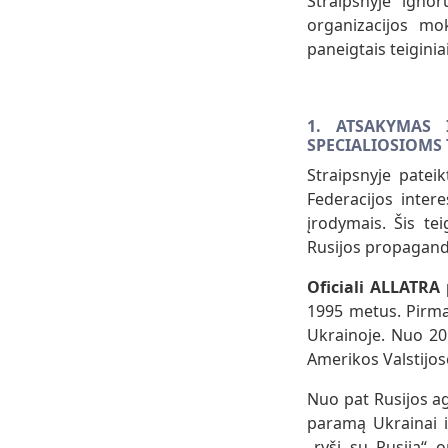
Straipsnyje ignor
organizacijos mo
paneigtais teiginia
1. ATSAKYMAS 
SPECIALIOSIOMS
Straipsnyje patei
Federacijos inter
įrodymais. Šis te
Rusijos propaganda
Oficiali ALLATRA 
1995 metus. Pirmas
Ukrainoje. Nuo 201
Amerikos Valstijos
Nuo pat Rusijos ag
paramą Ukrainai i
„ryšį su Rusija“ o