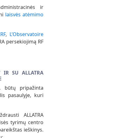
ministracinės ir
mi
laisvės atėmimo
RF
,
L’Observatoire
RA persekiojimą RF
“ IR SU ALLATRA
E
A būtų pripažinta
is pasaulyje, kuri
ždrausti ALLATRA
sės tyrimų centro
areikštas ieškinys.
ų: