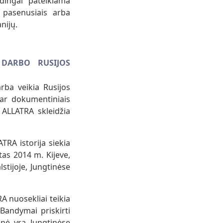
idingai pateikiama
 pasenusiais arba
nijų.
 DARBO RUSIJOS
rba veikia Rusijos
 ar dokumentiniais
 ALLATRA skleidžia
ATRA istorija siekia
tas 2014 m. Kijeve,
stijoje, Jungtinėse
A nuosekliai teikia
Bandymai priskirti
tinė yra Jungtinėse