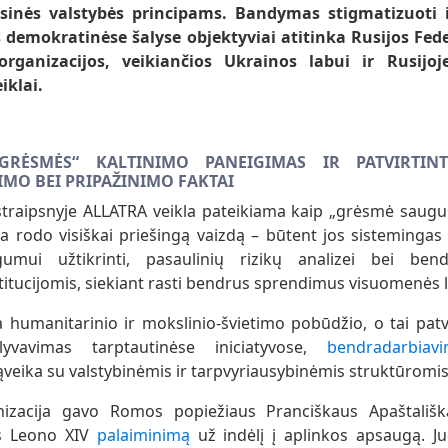
sinės valstybės principams. Bandymas stigmatizuoti
demokratinėse šalyse objektyviai atitinka Rusijos Fede
rganizacijos, veikiančios Ukrainos labui ir Rusijo
iklai.
RĖSMĖS“ KALTINIMO PANEIGIMAS IR PATVIRTINT
MO BEI PRIPAŽINIMO FAKTAI
traipsnyje ALLATRA veikla pateikiama kaip „grėsmė saugumu
la rodo visiškai priešingą vaizdą – būtent jos sistemingas
mui užtikrinti, pasaulinių rizikų analizei bei ben
titucijomis, siekiant rasti bendrus sprendimus visuomenės l
a humanitarinio ir mokslinio-švietimo pobūdžio, o tai patv
lyvavimas tarptautinėse iniciatyvose,
bendradarbiavi
eika su valstybinėmis ir tarpvyriausybinėmis struktūromis
zacija gavo Romos popiežiaus Pranciškaus Apaštališką
s Leono XIV
palaiminimą
už indėlį į aplinkos apsaugą. J