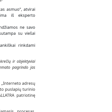
as asmuo“, atvirai
tima iš eksperto
indžiamos ne savo
 sutampa su viešai
ankiškai rinkdami
rečių ir objektyviai
 nemato pagrindo jas
s „Interneto adresų
to puslapių turinio
ALLATRA patriotinę
amasis procesas,