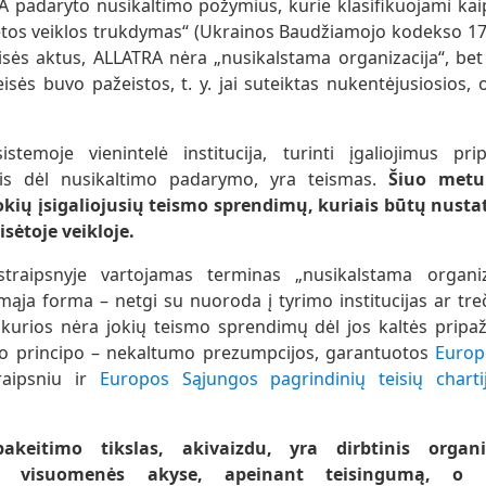
RA padaryto nusikaltimo požymius, kurie klasifikuojami kai
ėtos veiklos trukdymas“ (Ukrainos Baudžiamojo kodekso 170 
isės aktus, ALLATRA nėra „nusikalstama organizacija“, bet
eisės buvo pažeistos, t. y. jai suteiktas nukentėjusiosios,
stemoje vienintelė institucija, turinti įgaliojimus pr
tais dėl nusikaltimo padarymo, yra teismas.
Šiuo metu
okių įsigaliojusių teismo sprendimų, kuriais būtų nusta
sėtoje veikloje.
raipsnyje vartojamas terminas „nusikalstama organiza
mąja forma – netgi su nuoroda į tyrimo institucijas ar tr
l kurios nėra jokių teismo sprendimų dėl jos kaltės pripa
nio principo – nekaltumo prezumpcijos, garantuotos
Europo
aipsniu ir
Europos Sąjungos pagrindinių teisių charti
keitimo tikslas, akivaizdu, yra dirbtinis organiz
as visuomenės akyse, apeinant teisingumą, o t