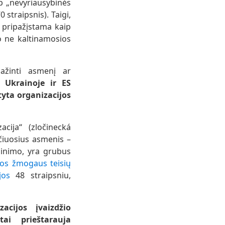
p „nevyriausybinės
straipsnis). Taigi,
 pripažįstama kaip
 o ne kaltinamosios
ipažinti asmenį ar
 Ukrainoje ir ES
tyta organizacijos
cija“ (zločinecká
ečiuosius asmenis –
žinimo, yra grubus
s žmogaus teisių
jos
48 straipsniu,
acijos įvaizdžio
ai prieštarauja