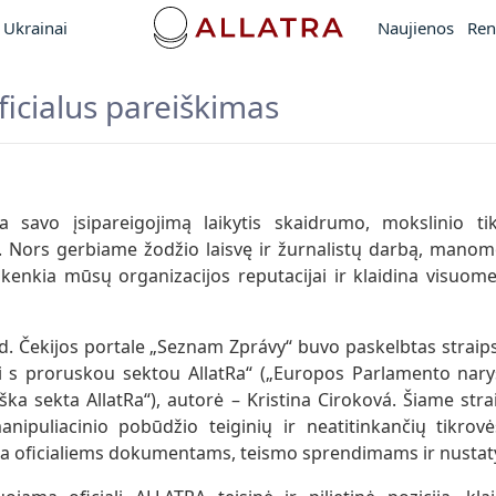
Ukrainai
Naujienos
Ren
icialus pareiškimas
a savo įsipareigojimą laikytis skaidrumo, mokslinio ti
ų. Nors gerbiame žodžio laisvę ir žurnalistų darbą, mano
 kenkia mūsų organizacijos reputacijai ir klaidina visuom
 d. Čekijos portale „Seznam Zprávy“ buvo paskelbtas straip
i s proruskou sektou AllatRa“ („Europos Parlamento nary
ška sekta AllatRa“), autorė – Kristina Ciroková. Šiame stra
manipuliacinio pobūdžio teiginių ir neatitinkančių tikrovė
auja oficialiems dokumentams, teismo sprendimams ir nusta