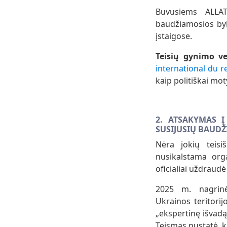
Buvusiems ALLATR
baudžiamosios byl
įstaigose.
Teisių gynimo v
international du r
kaip politiškai mot
2. ATSAKYMAS Į
SUSIJUSIŲ BAUDŽ
Nėra jokių teisi
nusikalstama orga
oficialiai uždraudė
2025 m. nagrinė
Ukrainos teritorijo
„ekspertinę išvadą
Teismas nustatė, k