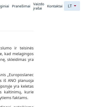
Vaizdo
LT
giniai
Pranešimai
Kontaktai
įrašai
kslumo ir teisinės
me, kad melagingos
enę, skleidimas yra
snis „Europoslanec
s iš ANO planuoja
ipsnyje yra keletas
s kaltinimų, kurie
tytiems faktams.