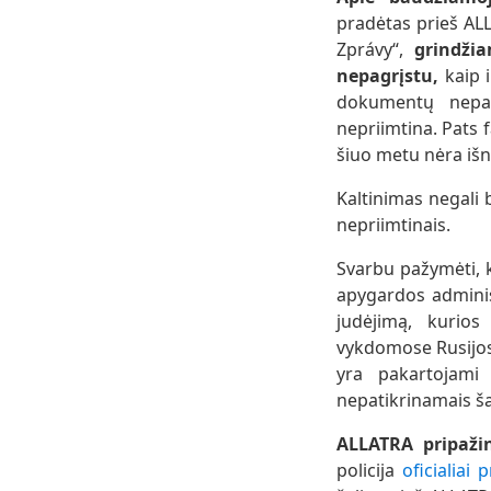
pradėtas prieš ALL
Zprávy“,
grindžia
nepagrįstu,
kaip i
dokumentų nepag
nepriimtina. Pats 
šiuo metu nėra išn
Kaltinimas negali 
nepriimtinais.
Svarbu pažymėti, 
apygardos adminis
judėjimą, kurio
vykdomose Rusijos 
yra pakartojami 
nepatikrinamais šal
ALLATRA pripažin
policija
oficialiai 