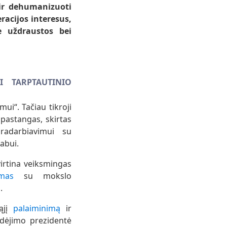
 ir dehumanizuoti
racijos interesus,
je uždraustos bei
I TARPTAUTINIO
i“. Tačiau tikroji
 pastangas, skirtas
dradarbiavimui su
abui.
irtina veiksmingas
mas
su mokslo
.
jį
palaiminimą
ir
udėjimo prezidentė