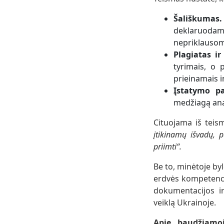
Šališkumas.
deklaruoda
nepriklauso
Plagiatas ir
tyrimais, o 
prieinamais in
Įstatymo pa
medžiagą anal
Cituojama iš teis
įtikinamų išvadų, p
priimti“.
Be to, minėtoje by
erdvės kompetencij
dokumentacijos ir
veiklą Ukrainoje.
Apie baudžiamo