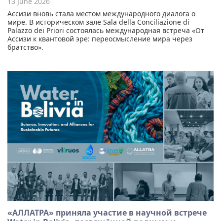
13 June 2026
Ассизи вновь стала местом международного диалога о
мире. В историческом зале Sala della Conciliazione di
Palazzo dei Priori состоялась международная встреча «От
Ассизи к квантовой эре: переосмысление мира через
братство».
«АЛЛАТРА» приняла участие в научной встрече