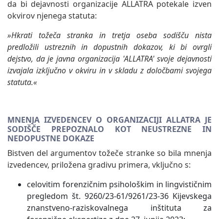
da bi dejavnosti organizacije ALLATRA potekale izven
okvirov njenega statuta:
»Hkrati tožeča stranka in tretja oseba sodišču nista
predložili ustreznih in dopustnih dokazov, ki bi ovrgli
dejstvo, da je javna organizacija 'ALLATRA' svoje dejavnosti
izvajala izključno v okviru in v skladu z določbami svojega
statuta.«
MNENJA IZVEDENCEV O ORGANIZACIJI ALLATRA JE
SODIŠČE PREPOZNALO KOT NEUSTREZNE IN
NEDOPUSTNE DOKAZE
Bistven del argumentov tožeče stranke so bila mnenja
izvedencev, priložena gradivu primera, vključno s:
celovitim forenzičnim psihološkim in lingvističnim
pregledom št. 9260/23-61/9261/23-36 Kijevskega
znanstveno-raziskovalnega inštituta za