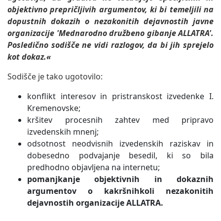
objektivno prepričljivih argumentov, ki bi temeljili na
dopustnih dokazih o nezakonitih dejavnostih javne
organizacije 'Mednarodno družbeno gibanje ALLATRA'.
Posledično sodišče ne vidi razlogov, da bi jih sprejelo
kot dokaz.«
Sodišče je tako ugotovilo:
konflikt interesov in pristranskost izvedenke I.
Kremenovske;
kršitev procesnih zahtev med pripravo
izvedenskih mnenj;
odsotnost neodvisnih izvedenskih raziskav in
dobesedno podvajanje besedil, ki so bila
predhodno objavljena na internetu;
pomanjkanje objektivnih in dokaznih
argumentov o kakršnihkoli nezakonitih
dejavnostih organizacije ALLATRA.