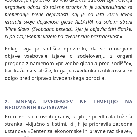
negativen odnos do tožene stranke in je zainteresirana za
prenehanje njene dejavnosti, saj je od leta 2015 javno
izražala svoje dejavnosti glede ALLATRA na spletni strani
'Vilne Slovo' (Svobodna beseda), kjer je objavila štiri članke,
ki po svoji vsebini kažejo na izvedenkino pristranskost.«
Poleg tega je sodišče opozorilo, da so omenjene
objave vsebovale izjave o sodelovanju z organi
pregona z namenom »privedbe gibanja pred sodišče«,
kar kaže na stališče, ki ga je izvedenka izoblikovala že
dolgo pred pripravo izvedenskega poročila.
2. MNENJA IZVEDENCEV NE TEMELJIJO NA
NEODVISNIH RAZISKAVAH
Pri oceni strokovnih gradiv, ki jih je predložila tožeča
stranka, vključno s tistimi, ki jih je pripravila zasebna
ustanova »Center za ekonomske in pravne raziskave«,