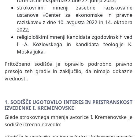
forenzične ekspertize z dne 27. junija 2023;
strokovnimi mnenji zasebne raziskovalne
ustanove »Center za ekonomske in pravne
raziskave« z dne 10. avgusta 2022 in 14. oktobra
2022;
religiološkimi mnenji kandidata zgodovinskih ved
I. A. Kozlovskega in kandidata teologije K.
Moskaljuka.
Pritožbeno sodišče je opravilo podrobno pravno
presojo teh gradiv in zaključilo, da nimajo dokazne
vrednosti.
1. SODIŠČE UGOTOVILO INTERES IN PRISTRANSKOST
IZVEDENKE I. KREMENOVSKE
Glede strokovnega mnenja avtorice I. Kremenovske je
sodišče izrecno navedlo:
»Sodišče je ugotovilo, da ima avtorica strokovnega mnenja