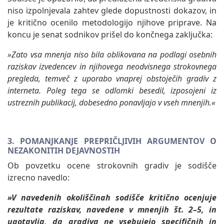
niso izpolnjevala zahtev glede dopustnosti dokazov, in
je kritično ocenilo metodologijo njihove priprave. Na
koncu je senat sodnikov prišel do končnega zaključka:
»Zato vsa mnenja niso bila oblikovana na podlagi osebnih
raziskav izvedencev in njihovega neodvisnega strokovnega
pregleda, temveč z uporabo vnaprej obstoječih gradiv z
interneta. Poleg tega se odlomki besedil, izposojeni iz
ustreznih publikacij, dobesedno ponavljajo v vseh mnenjih.«
3. POMANJKANJE PREPRIČLJIVIH ARGUMENTOV O
NEZAKONITIH DEJAVNOSTIH
Ob povzetku ocene strokovnih gradiv je sodišče
izrecno navedlo:
»V navedenih okoliščinah sodišče kritično ocenjuje
rezultate raziskav, navedene v mnenjih št. 2–5, in
ugotavlja, da gradiva ne vsebujejo specifičnih in