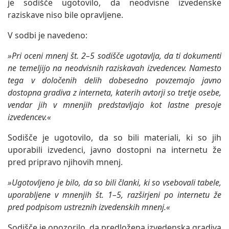
je sodišče ugotovilo, da neodvisne izvedenske
raziskave niso bile opravljene.
V sodbi je navedeno:
»Pri oceni mnenj št. 2–5 sodišče ugotavlja, da ti dokumenti
ne temeljijo na neodvisnih raziskavah izvedencev. Namesto
tega v določenih delih dobesedno povzemajo javno
dostopna gradiva z interneta, katerih avtorji so tretje osebe,
vendar jih v mnenjih predstavljajo kot lastne presoje
izvedencev.«
Sodišče je ugotovilo, da so bili materiali, ki so jih
uporabili izvedenci, javno dostopni na internetu že
pred pripravo njihovih mnenj.
»Ugotovljeno je bilo, da so bili članki, ki so vsebovali tabele,
uporabljene v mnenjih št. 1–5, razširjeni po internetu že
pred podpisom ustreznih izvedenskih mnenj.«
Sodišče je opozorilo, da predložena izvedenska gradiva