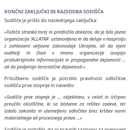
KONČNI ZAKLJUČKI IN RAZSODBA SODIŠČA
Sodišče je prišlo do naslednjega zaključka:
»Tožeča stranka torej ni predložila dokazov, da je bila javna
organizacija 'ALLATRA' ustanovljena in da deluje v nasprotju
z zahtevami veljavne zakonodaje Ukrajine, ali da njeni
voditelji in člani v imenu organizacije izvajajo
protiukrajinske informacijske in propagandne dejavnosti …
ali da podpirajo teroristične dejavnosti.«
Pritožbeno sodišče je potrdilo pravilnost odločitve
sodišča prve stopnje in navedlo:
»Sodišče prve stopnje je … objektivno, v celoti in izčrpno
preučilo okoliščine, ki so bistvene za rešitev zadeve, ter
izdalo zakonito in utemeljeno odločitev brez kršitev norm
materialnega ali procesnega prava …«
Sodišče je potrdilo, da ni pravnih razlogov za prepoved