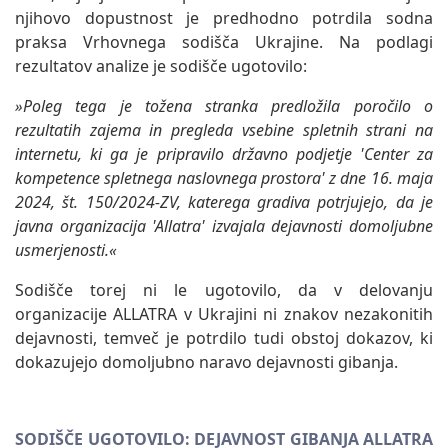
njihovo dopustnost je predhodno potrdila sodna
praksa Vrhovnega sodišča Ukrajine. Na podlagi
rezultatov analize je sodišče ugotovilo:
»Poleg tega je tožena stranka predložila poročilo o
rezultatih zajema in pregleda vsebine spletnih strani na
internetu, ki ga je pripravilo državno podjetje 'Center za
kompetence spletnega naslovnega prostora' z dne 16. maja
2024, št. 150/2024-ZV, katerega gradiva potrjujejo, da je
javna organizacija 'Allatra' izvajala dejavnosti domoljubne
usmerjenosti.«
Sodišče torej ni le ugotovilo, da v delovanju
organizacije ALLATRA v Ukrajini ni znakov nezakonitih
dejavnosti, temveč je potrdilo tudi obstoj dokazov, ki
dokazujejo domoljubno naravo dejavnosti gibanja.
SODIŠČE UGOTOVILO: DEJAVNOST GIBANJA ALLATRA