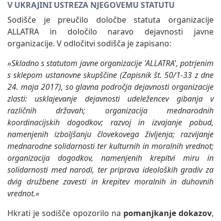
V UKRAJINI USTREZA NJEGOVEMU STATUTU
Sodišče je preučilo določbe statuta organizacije
ALLATRA in določilo naravo dejavnosti javne
organizacije. V odločitvi sodišča je zapisano:
»Skladno s statutom javne organizacije 'ALLATRA', potrjenim
s sklepom ustanovne skupščine (Zapisnik št. 50/1-33 z dne
24. maja 2017), so glavna področja dejavnosti organizacije
zlasti: usklajevanje dejavnosti udeležencev gibanja v
različnih državah; organizacija mednarodnih
koordinacijskih dogodkov; razvoj in izvajanje pobud,
namenjenih izboljšanju človekovega življenja; razvijanje
mednarodne solidarnosti ter kulturnih in moralnih vrednot;
organizacija dogodkov, namenjenih krepitvi miru in
solidarnosti med narodi, ter priprava ideoloških gradiv za
dvig družbene zavesti in krepitev moralnih in duhovnih
vrednot.«
Hkrati je sodišče opozorilo na
pomanjkanje dokazov
,