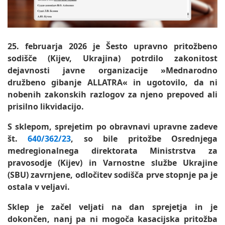
25. februarja 2026 je Šesto upravno pritožbeno
sodišče (Kijev, Ukrajina) potrdilo zakonitost
dejavnosti javne organizacije »Mednarodno
družbeno gibanje ALLATRA« in ugotovilo, da ni
nobenih zakonskih razlogov za njeno prepoved ali
prisilno likvidacijo.
S sklepom, sprejetim po obravnavi upravne zadeve
št.
640/362/23
, so bile pritožbe Osrednjega
medregionalnega direktorata Ministrstva za
pravosodje (Kijev) in Varnostne službe Ukrajine
(SBU) zavrnjene, odločitev sodišča prve stopnje pa je
ostala v veljavi.
Sklep je začel veljati na dan sprejetja in je
dokončen, nanj pa ni mogoča kasacijska pritožba