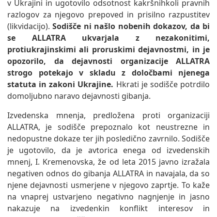
v Ukrajini in ugotovilo odsotnost kakršnihkoli pravnih
razlogov za njegovo prepoved in prisilno razpustitev
(likvidacijo).
Sodišče ni našlo nobenih dokazov, da bi
se ALLATRA ukvarjala z nezakonitimi,
protiukrajinskimi ali proruskimi dejavnostmi, in je
opozorilo, da dejavnosti organizacije ALLATRA
strogo potekajo v skladu z določbami njenega
statuta in zakoni Ukrajine.
Hkrati je sodišče potrdilo
domoljubno naravo dejavnosti gibanja.
Izvedenska mnenja, predložena proti organizaciji
ALLATRA, je sodišče prepoznalo kot neustrezne in
nedopustne dokaze ter jih posledično zavrnilo. Sodišče
je ugotovilo, da je avtorica enega od izvedenskih
mnenj, I. Kremenovska, že od leta 2015 javno izražala
negativen odnos do gibanja ALLATRA in navajala, da so
njene dejavnosti usmerjene v njegovo zaprtje. To kaže
na vnaprej ustvarjeno negativno nagnjenje in jasno
nakazuje na izvedenkin konflikt interesov in