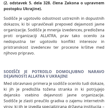
(2. odstavek 5. dela 328. člena Zakona o upravnem
postopku Ukrajine).
Sodišče je ugotovilo odsotnost ustreznih in dopustnih
dokazov, ki bi upravičevali prepoved dejavnosti javne
organizacije. Sodišče je mnenja izvedencev, predložena
proti organizaciji ALLATRA, prav tako ocenilo za
nedopustna ter ugotovilo konflikt interesov in
pristranskost izvedencev ter procesne kršitve med
njihovo pripravo.
SODIŠČE JE POTRDILO DOMOLJUBNO NARAVO
DEJAVNOSTI ALLATRA V UKRAJINI
Med obravnavo primera je sodišče ocenilo tudi dokaze,
ki jih je predložila tožena stranka in ki potrjujejo
dejansko vsebino dejavnosti javne organizacije.
Sodišče je zlasti preučilo gradiva o zajemu internetnih
virov, ki jih je izvedla specializirana državna institucija –