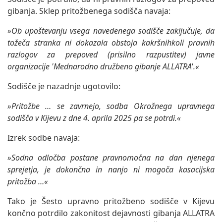
gibanja. Sklep pritožbenega sodišča navaja:
»Ob upoštevanju vsega navedenega sodišče zaključuje, da
tožeča stranka ni dokazala obstoja kakršnihkoli pravnih
razlogov za prepoved (prisilno razpustitev) javne
organizacije 'Mednarodno družbeno gibanje ALLATRA'.«
Sodišče je nazadnje ugotovilo:
»Pritožbe … se zavrnejo, sodba Okrožnega upravnega
sodišča v Kijevu z dne 4. aprila 2025 pa se potrdi.«
Izrek sodbe navaja:
»Sodna odločba postane pravnomočna na dan njenega
sprejetja, je dokončna in nanjo ni mogoča kasacijska
pritožba …«
Tako je Šesto upravno pritožbeno sodišče v Kijevu
končno potrdilo zakonitost dejavnosti gibanja ALLATRA