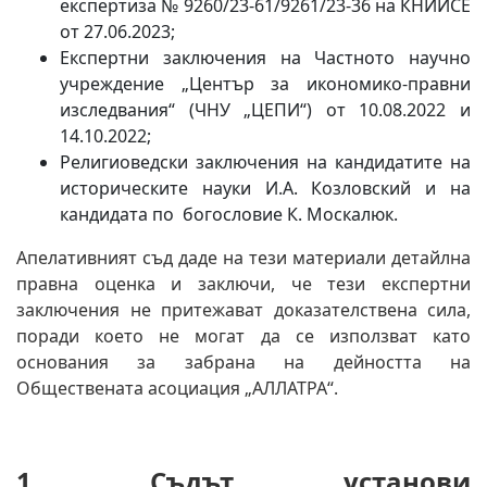
експертиза № 9260/23-61/9261/23-36 на КНИИСЕ
от 27.06.2023;
Експертни заключения на Частното научно
учреждение „Център за икономико-правни
изследвания“ (ЧНУ „ЦЕПИ“) от 10.08.2022 и
14.10.2022;
Религиоведски заключения на кандидатите на
историческите науки И.А. Козловский и на
кандидата по богословие К. Москалюк.
Апелативният съд даде на тези материали детайлна
правна оценка и заключи, че тези експертни
заключения не притежават доказателствена сила,
поради което не могат да се използват като
основания за забрана на дейността на
Обществената асоциация „АЛЛАТРА“.
1. Съдът установи