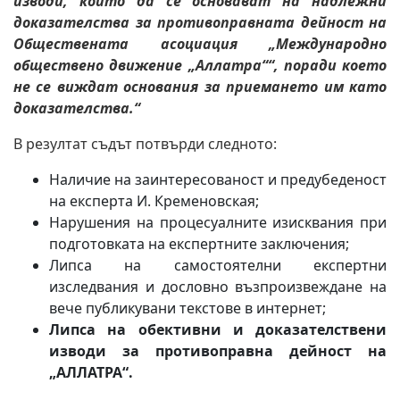
изводи, които да се основават на надлежни
доказателства за противоправната дейност на
Обществената асоциация „Международно
обществено движение „Аллатра““, поради което
не се виждат основания за приемането им като
доказателства.“
В резултат съдът потвърди следното:
Наличие на заинтересованост и предубеденост
на експерта И. Кременовская;
Нарушения на процесуалните изисквания при
подготовката на експертните заключения;
Липса на самостоятелни експертни
изследвания и дословно възпроизвеждане на
вече публикувани текстове в интернет;
Липса на обективни и доказателствени
изводи за противоправна дейност на
„АЛЛАТРА“.