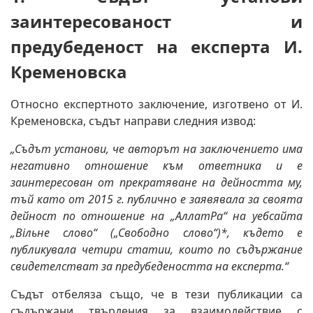
заинтересованост и
предубеденост на експерта И.
Кременовска
Относно експертното заключение, изготвено от И.
Кременовска, съдът направи следния извод:
„Съдът установи, че авторът на заключението има
негативно отношение към ответника и е
заинтересован от прекратяване на дейността му,
тъй като от 2015 г. публично е заявявала за своята
дейност по отношение на „АллатРа“ на уебсайта
„Вільне слово“ („Свободно слово“)*, където е
публикувала четири статии, които по съдържание
свидетелстват за предубедеността на експерта.“
Съдът отбеляза също, че в тези публикации са
съдържани твърдения за взаимодействие с