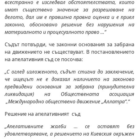
всестранно е изследвал обстоятелствата, които
имат съществено значение за разрешаване на
делото, дал им е правилна правна оценка и е приел
законно, обосновано решение без нарушения на
материалното и процесуалното право …“
Съдът потвърди, че законни основания за забрана
на движението не съществуват. В постановлението
на апелативния съд се посочва:
„С оглед изложеното, съдът стигна до заключение,
че ищецът не е доказал наличието на законово
предвидени основания за забрана (принудителна
ликвидация) на Обществената асоциация
„Международно обществено движение „Аллатра“.“
Решение на апелативният съд
„Апелативните жалби … се оставят без
удовлетворяване, а решението на Киевския окръжен