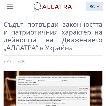
BG
Съдът потвърди законността
и патриотичния характер на
дейността на Движението
„АЛЛАТРА“ в Украйна
2 March 2026