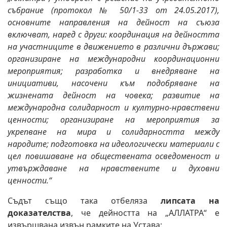
събрание (протокол № 50/1-33 от 24.05.2017),
основните направления на дейност на съюза
включват, наред с други: координация на дейността
на участниците в движението в различни държави;
организиране на международни координационни
мероприятия; разработка и внедряване на
инициативи, насочени към подобряване на
жизнената дейност на човека; развитие на
международна солидарност и културно-нравствени
ценности; организиране на мероприятия за
укрепване на мира и солидарността между
народите; подготовка на идеологически материали с
цел повишаване на обществената осведоменост и
утвърждаване на нравствените и духовни
ценности.“
Съдът също така отбеляза
липсата на
доказателства
, че дейността на „АЛЛАТРА“ е
извършвана извън рамките на Устава: