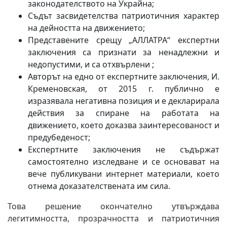
законодателството на Украйна;
Съдът засвидетелства патриотичния характер
на дейността на движението;
Представените срещу „АЛЛАТРА“ експертни
заключения са признати за ненадлежни и
недопустими, и са отхвърлени ;
Авторът на едно от експертните заключения, И.
Кременовская, от 2015 г. публично е
изразявала негативна позиция и е декларирала
действия за спиране на работата на
движението, което доказва заинтересованост и
предубеденост;
Експертните заключения не съдържат
самостоятелно изследване и се основават на
вече публикувани интернет материали, което
отнема доказателствената им сила.
Това решение окончателно утвърждава
легитимността, прозрачността и патриотичния