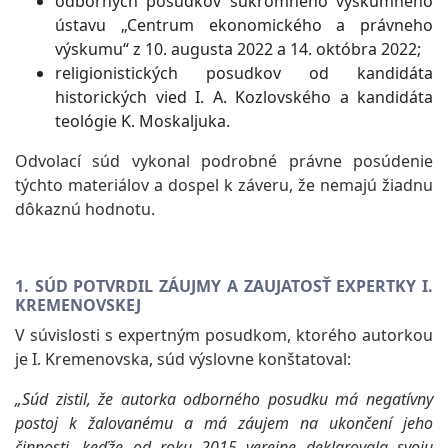
odborných posudkov súkromného výskumného
ústavu „Centrum ekonomického a právneho
výskumu“ z 10. augusta 2022 a 14. októbra 2022;
religionistických posudkov od kandidáta
historických vied I. A. Kozlovského a kandidáta
teológie K. Moskaljuka.
Odvolací súd vykonal podrobné právne posúdenie
týchto materiálov a dospel k záveru, že nemajú žiadnu
dôkaznú hodnotu.
1. SÚD POTVRDIL ZÁUJMY A ZAUJATOSŤ EXPERTKY I.
KREMENOVSKEJ
V súvislosti s expertným posudkom, ktorého autorkou
je I. Kremenovska, súd výslovne konštatoval:
„Súd zistil, že autorka odborného posudku má negatívny
postoj k žalovanému a má záujem na ukončení jeho
činnosti, keďže od roku 2015 verejne deklarovala svoju