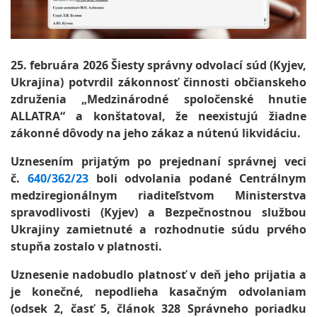
25. februára 2026 Šiesty správny odvolací súd (Kyjev,
Ukrajina) potvrdil zákonnosť činnosti občianskeho
združenia „Medzinárodné spoločenské hnutie
ALLATRA“ a konštatoval, že neexistujú žiadne
zákonné dôvody na jeho zákaz a nútenú likvidáciu.
Uznesením prijatým po prejednaní správnej veci
č.
640/362/23
boli odvolania podané Centrálnym
medziregionálnym riaditeľstvom Ministerstva
spravodlivosti (Kyjev) a Bezpečnostnou službou
Ukrajiny zamietnuté a rozhodnutie súdu prvého
stupňa zostalo v platnosti.
Uznesenie nadobudlo platnosť v deň jeho prijatia a
je konečné, nepodlieha kasačným odvolaniam
(odsek 2, časť 5, článok 328 Správneho poriadku