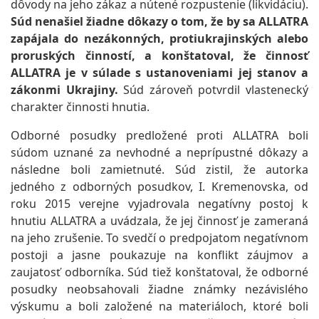
dôvody na jeho zákaz a nútené rozpustenie (likvidáciu).
Súd nenašiel žiadne dôkazy o tom, že by sa ALLATRA
zapájala do nezákonných, protiukrajinských alebo
proruských činností, a konštatoval, že činnosť
ALLATRA je v súlade s ustanoveniami jej stanov a
zákonmi Ukrajiny.
Súd zároveň potvrdil vlastenecký
charakter činnosti hnutia.
Odborné posudky predložené proti ALLATRA boli
súdom uznané za nevhodné a neprípustné dôkazy a
následne boli zamietnuté. Súd zistil, že autorka
jedného z odborných posudkov, I. Kremenovska, od
roku 2015 verejne vyjadrovala negatívny postoj k
hnutiu ALLATRA a uvádzala, že jej činnosť je zameraná
na jeho zrušenie. To svedčí o predpojatom negatívnom
postoji a jasne poukazuje na konflikt záujmov a
zaujatosť odborníka. Súd tiež konštatoval, že odborné
posudky neobsahovali žiadne známky nezávislého
výskumu a boli založené na materiáloch, ktoré boli