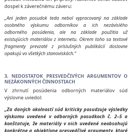
dospel k záverečnému záveru:
„Ani jeden posudok teda nebol vypracovaný na základe
osobného výskumu odborníkov a ich nezávislého
odborného posúdenia, ale na základe použitia už
existujúcich materiálov z internetu. Okrem toho sa textové
fragmenty prevzaté z príslušných publikácií doslovne
opakujú vo všetkých stanoviskách.“
3. NEDOSTATOK PRESVEDČIVÝCH ARGUMENTOV O
NEZÁKONNÝCH ČINNOSTIACH
V zhrnutí posúdenia odborných materiálov súd
výslovne uviedol:
„Za daných okolností súd kriticky posudzuje výsledky
výskumu uvedené v odborných posudkoch č. 2–5 a
konštatuje, že materiály v nich uvedené neobsahujú
konkrétne a objektívne presvedčivé argumenty, ktoré