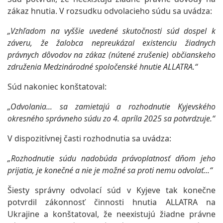
zákaz hnutia. V rozsudku odvolacieho súdu sa uvádza:
„Vzhľadom na vyššie uvedené skutočnosti súd dospel k
záveru, že žalobca nepreukázal existenciu žiadnych
právnych dôvodov na zákaz (nútené zrušenie) občianskeho
združenia Medzinárodné spoločenské hnutie ALLATRA.“
Súd nakoniec konštatoval:
„Odvolania... sa zamietajú a rozhodnutie Kyjevského
okresného správneho súdu zo 4. apríla 2025 sa potvrdzuje.“
V dispozitívnej časti rozhodnutia sa uvádza:
„Rozhodnutie súdu nadobúda právoplatnosť dňom jeho
prijatia, je konečné a nie je možné sa proti nemu odvolať...“
Šiesty správny odvolací súd v Kyjeve tak konečne
potvrdil zákonnosť činnosti hnutia ALLATRA na
Ukrajine a konštatoval, že neexistujú žiadne právne