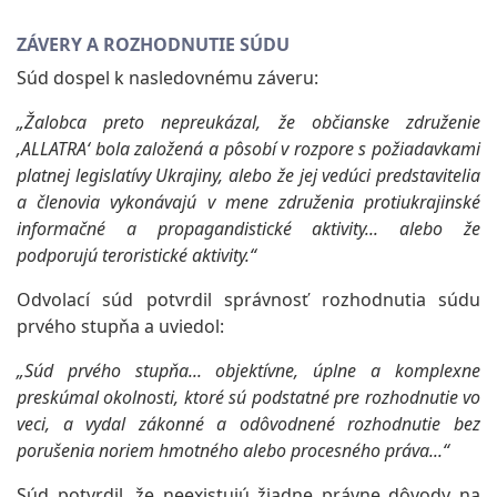
ZÁVERY A ROZHODNUTIE SÚDU
Súd dospel k nasledovnému záveru:
„Žalobca preto nepreukázal, že občianske združenie
‚ALLATRA‘ bola založená a pôsobí v rozpore s požiadavkami
platnej legislatívy Ukrajiny, alebo že jej vedúci predstavitelia
a členovia vykonávajú v mene združenia protiukrajinské
informačné a propagandistické aktivity... alebo že
podporujú teroristické aktivity.“
Odvolací súd potvrdil správnosť rozhodnutia súdu
prvého stupňa a uviedol:
„Súd prvého stupňa... objektívne, úplne a komplexne
preskúmal okolnosti, ktoré sú podstatné pre rozhodnutie vo
veci, a vydal zákonné a odôvodnené rozhodnutie bez
porušenia noriem hmotného alebo procesného práva...“
Súd potvrdil, že neexistujú žiadne právne dôvody na