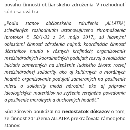
povahu činnosti občianskeho združenia. V rozhodnutí
súdu sa uvádza:
„Podľa stanov občianskeho združenia ‚ALLATRA‘,
schválených rozhodnutím ustanovujúceho zhromaždenia
(protokol č. 50/1-33 z 24. mája 2017), sú hlavnými
oblasťami činnosti združenia najmä: koordinácia činností
účastníkov hnutia v rôznych krajinách; organizovanie
medzinárodných koordinačných podujatí; rozvoj a realizácia
iniciatív zameraných na zlepšenie ľudského života; rozvoj
medzinárodnej solidarity, ako aj kultúrnych a morálnych
hodnôt; organizovanie podujatí zameraných na posilnenie
mieru a solidarity medzi národmi, ako aj príprava
ideologických materiálov na zvýšenie verejného povedomia
a posilnenie morálnych a duchovných hodnôt.“
Súd zároveň poukázal na
nedostatok dôkazov
o tom,
že činnosť združenia ALLATRA prekračovala rámec jeho
stanov: