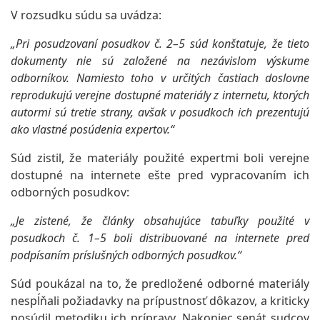
V rozsudku súdu sa uvádza:
„Pri posudzovaní posudkov č. 2–5 súd konštatuje, že tieto
dokumenty nie sú založené na nezávislom výskume
odborníkov. Namiesto toho v určitých častiach doslovne
reprodukujú verejne dostupné materiály z internetu, ktorých
autormi sú tretie strany, avšak v posudkoch ich prezentujú
ako vlastné posúdenia expertov.“
Súd zistil, že materiály použité expertmi boli verejne
dostupné na internete ešte pred vypracovaním ich
odborných posudkov:
„Je zistené, že články obsahujúce tabuľky použité v
posudkoch č. 1–5 boli distribuované na internete pred
podpísaním príslušných odborných posudkov.“
Súd poukázal na to, že predložené odborné materiály
nespĺňali požiadavky na prípustnosť dôkazov, a kriticky
posúdil metodiku ich prípravy. Nakoniec senát sudcov