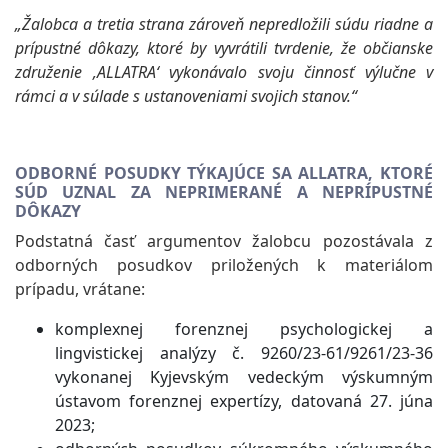
„Žalobca a tretia strana zároveň nepredložili súdu riadne a
prípustné dôkazy, ktoré by vyvrátili tvrdenie, že občianske
združenie ‚ALLATRA‘ vykonávalo svoju činnosť výlučne v
rámci a v súlade s ustanoveniami svojich stanov.“
ODBORNÉ POSUDKY TÝKAJÚCE SA ALLATRA, KTORÉ
SÚD UZNAL ZA NEPRIMERANÉ A NEPRÍPUSTNÉ
DÔKAZY
Podstatná časť argumentov žalobcu pozostávala z
odborných posudkov priložených k materiálom
prípadu, vrátane:
komplexnej forenznej psychologickej a
lingvistickej analýzy č. 9260/23-61/9261/23-36
vykonanej Kyjevským vedeckým výskumným
ústavom forenznej expertízy, datovaná 27. júna
2023;