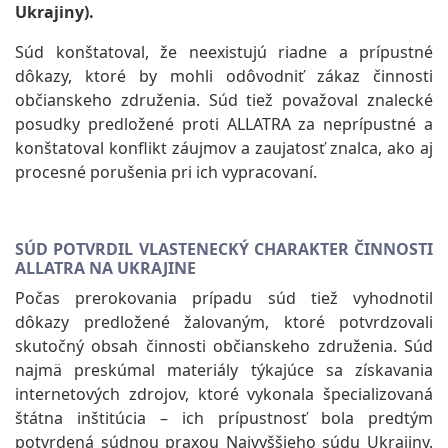
Ukrajiny).
Súd konštatoval, že neexistujú riadne a prípustné
dôkazy, ktoré by mohli odôvodniť zákaz činnosti
občianskeho združenia. Súd tiež považoval znalecké
posudky predložené proti ALLATRA za neprípustné a
konštatoval konflikt záujmov a zaujatosť znalca, ako aj
procesné porušenia pri ich vypracovaní.
SÚD POTVRDIL VLASTENECKÝ CHARAKTER ČINNOSTI
ALLATRA NA UKRAJINE
Počas prerokovania prípadu súd tiež vyhodnotil
dôkazy predložené žalovaným, ktoré potvrdzovali
skutočný obsah činnosti občianskeho združenia. Súd
najmä preskúmal materiály týkajúce sa získavania
internetových zdrojov, ktoré vykonala špecializovaná
štátna inštitúcia – ich prípustnosť bola predtým
potvrdená súdnou praxou Najvyššieho súdu Ukrajiny.