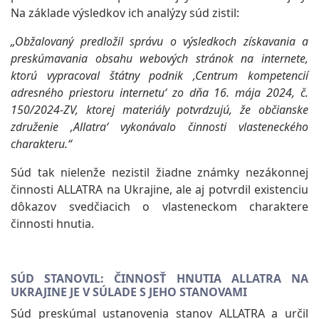
Na základe výsledkov ich analýzy súd zistil:
„Obžalovaný predložil správu o výsledkoch získavania a
preskúmavania obsahu webových stránok na internete,
ktorú vypracoval štátny podnik ‚Centrum kompetencií
adresného priestoru internetu‘ zo dňa 16. mája 2024, č.
150/2024-ZV, ktorej materiály potvrdzujú, že občianske
združenie ‚Allatra‘ vykonávalo činnosti vlasteneckého
charakteru.“
Súd tak nielenže nezistil žiadne známky nezákonnej
činnosti ALLATRA na Ukrajine, ale aj potvrdil existenciu
dôkazov svedčiacich o vlasteneckom charaktere
činnosti hnutia.
SÚD STANOVIL: ČINNOSŤ HNUTIA ALLATRA NA
UKRAJINE JE V SÚLADE S JEHO STANOVAMI
Súd preskúmal ustanovenia stanov ALLATRA a určil