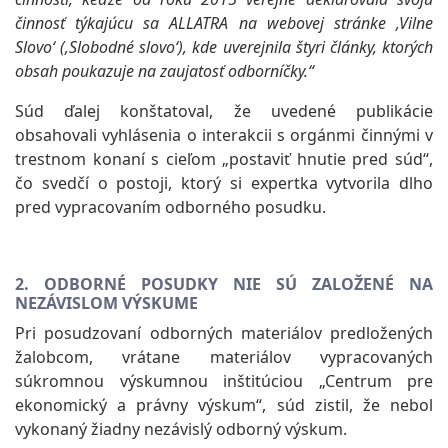
činnosť týkajúcu sa ALLATRA na webovej stránke ‚Vilne
Slovo‘ (‚Slobodné slovo‘), kde uverejnila štyri články, ktorých
obsah poukazuje na zaujatosť odborníčky.“
Súd ďalej konštatoval, že uvedené publikácie
obsahovali vyhlásenia o interakcii s orgánmi činnými v
trestnom konaní s cieľom „postaviť hnutie pred súd“,
čo svedčí o postoji, ktorý si expertka vytvorila dlho
pred vypracovaním odborného posudku.
2. ODBORNÉ POSUDKY NIE SÚ ZALOŽENÉ NA
NEZÁVISLOM VÝSKUME
Pri posudzovaní odborných materiálov predložených
žalobcom, vrátane materiálov vypracovaných
súkromnou výskumnou inštitúciou „Centrum pre
ekonomický a právny výskum“, súd zistil, že nebol
vykonaný žiadny nezávislý odborný výskum.