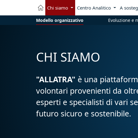
Chi siamo
Centro Analitico
A sosteg
Modello organizzativo
Evoluzione e 
CHI SIAMO
"ALLATRA"
è una piattaforma
volontari provenienti da oltr
esperti e specialisti di vari 
futuro sicuro e sostenibile.