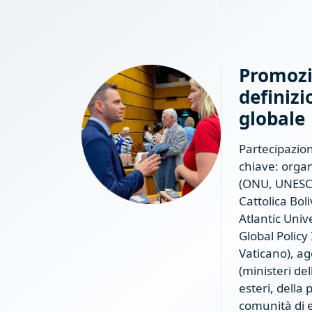
Promozi
definizi
globale
Partecipazion
chiave: organ
(ONU, UNESCO
Cattolica Bol
Atlantic Univ
Global Policy I
Vaticano), a
(ministeri del
esteri, della 
comunità di 