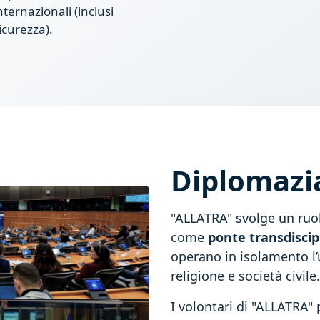
ternazionali (inclusi
icurezza).
Diplomazia
"ALLATRA" svolge un ruol
come
ponte transdiscip
operano in isolamento l’un
religione e società civile.
I volontari di "ALLATRA" 