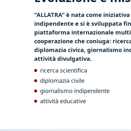
“ALLATRA” è nata come iniziativa d
indipendente e si è sviluppata fi
piattaforma internazionale multid
cooperazione che coniuga: ️ricerca
️diplomazia civica, ️giornalismo i
️attività divulgativa.
ricerca scientifica
diplomazia civile
giornalismo indipendente
attività educative