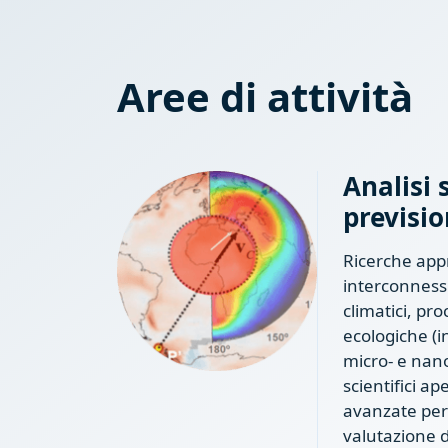
Aree di attività
Analisi 
previsio
Ricerche appr
interconness
climatici, pro
ecologiche (
micro- e nanop
scientifici a
avanzate per 
valutazione de