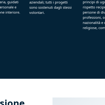
ria, guidati
principi di ug
aziendali; tutti i progetti
personale e
rispetto reci
sono sostenuti dagli stessi
ne interiore.
persone di di
volontari.
professioni, o
nazionalità e 
religiose, com
ssione