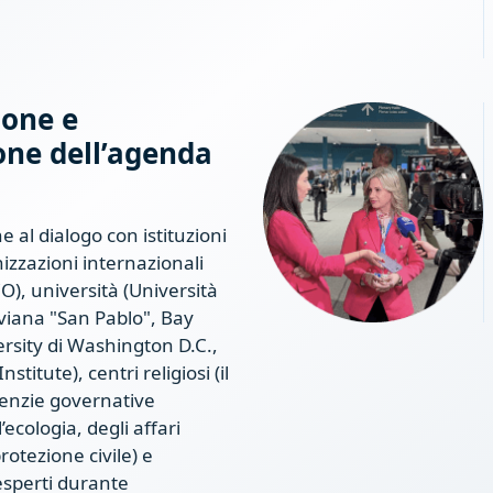
one e
one dell’agenda
e al dialogo con istituzioni
izzazioni internazionali
), università (Università
iviana "San Pablo", Bay
ersity di Washington D.C.,
nstitute), centri religiosi (il
genzie governative
l’ecologia, degli affari
protezione civile) e
esperti durante