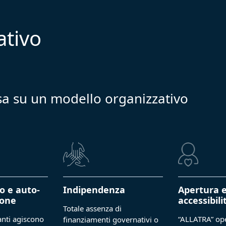
ativo
basa su un modello organizzativo
o e auto-
Indipendenza
Apertura 
ione
accessibili
Totale assenza di
panti agiscono
“ALLATRA” op
finanziamenti governativi o