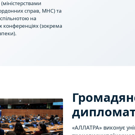
 (міністерствами
кордонних справ, МНС) та
спільнотою на
 конференціях (зокрема
зпеки).
Громадян
дипломат
«АЛЛАТРА» виконує уні