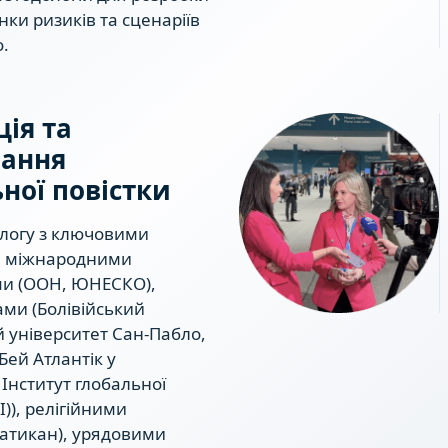
ки ризиків та сценаріїв
.
ія та
ання
ної повістки
алогу з ключовими
: міжнародними
ми (ООН, ЮНЕСКО),
ами (Болівійський
 університет Сан-Пабло,
Бей Атлантік у
Інститут глобальної
I)), релігійними
атикан), урядовими