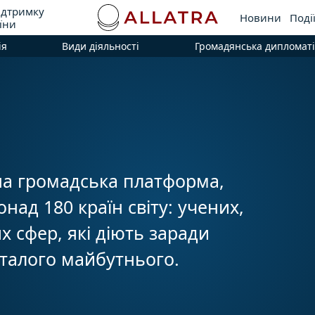
ідтримку
Новини
Поді
їни
ія
Види діяльності
Громадянська дипломаті
а громадська платформа,
онад 180 країн світу: учених,
них сфер, які діють заради
сталого майбутнього.