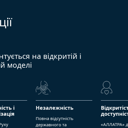
ції
тується на відкритій і
ій моделі
ість і
Незалежність
Відкритіст
зація
доступніс
Повна відсутність
Руху
«АЛЛАТРА» д
державного та