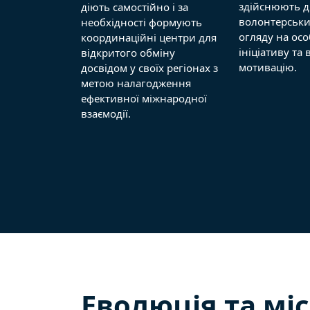
здійснюють д
діють самостійно і за
волонтерських
необхідності формують
огляду на осо
координаційні центри для
ініціативу та
відкритого обміну
мотивацію.
досвідом у своїх регіонах з
метою налагодження
ефективної міжнародної
взаємодії.
Еволюція та міс