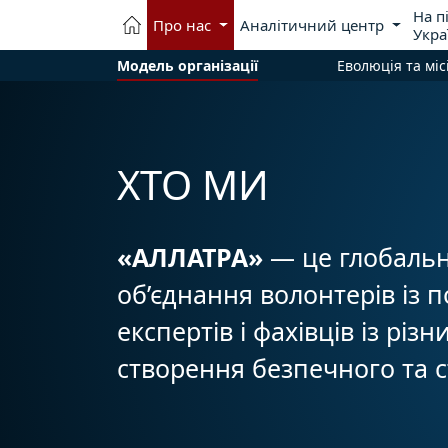
На п
Про нас
Аналітичний центр
Укра
Модель організації
Еволюція та міс
ХТО МИ
«АЛЛАТРА»
— це глобальн
об’єднання волонтерів із п
експертів і фахівців із різ
створення безпечного та 