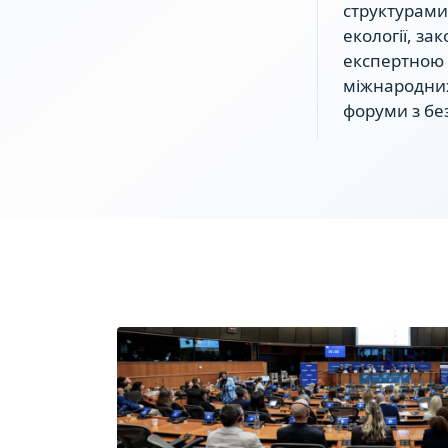
структурами
екології, за
експертною 
міжнародних
форуми з бе