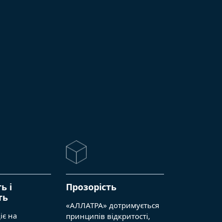
ь і
Прозорість
ть
«АЛЛАТРА» дотримується
іє на
принципів відкритості,