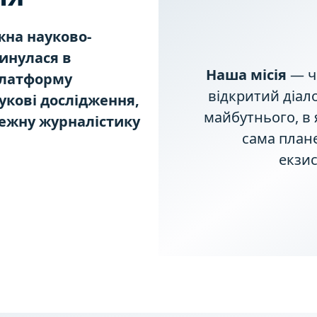
на науково-
винулася в
Наша місія
— че
платформу
відкритий діал
аукові дослідження,
майбутнього, в 
ежну журналістику
сама плане
екзис