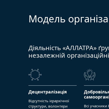
Модель організа
Діяльність «АЛЛАТРА» ґрун
незалежній організаційн
Децентралізація
Добровільн
самооргані
Відсутність ієрархічної
Всі учасники 
структури, волонтери