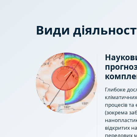
Види діяльност
Наукови
прогно
компле
Глибоке дос
кліматичних
процесів та 
(зокрема за
нанопластик
відкритих н
передових м