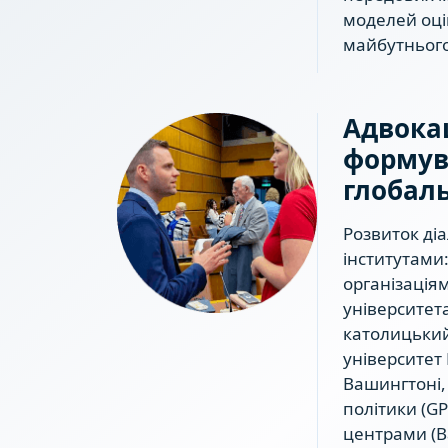
моделей оцін
майбутнього
Адвокац
формув
глобаль
Розвиток ді
інститутами
організація
університет
католицький
університет 
Вашингтоні, 
політики (GP
центрами (В