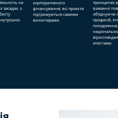
іяльність на
принципах рі
корпоративного
 засадах, з
взаємної пов
фінансування; всі проєкти
бисту
об’єднуючи 
підтримуються самими
 внутрішню
професій, ет
волонтерами.
походження,
національно
віросповіда
атеїстами.
ія