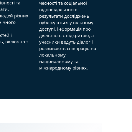
вності та
чесності та соціальної
аги,
відповідальності:
людей різних
результати досліджень
нічного
публікуються у вільному
доступі, інформація про
стей і
діяльність є відкритою, а
нь, включно з
учасники ведуть діалог і
розвивають співпрацю на
локальному,
національному та
міжнародному рівнях.