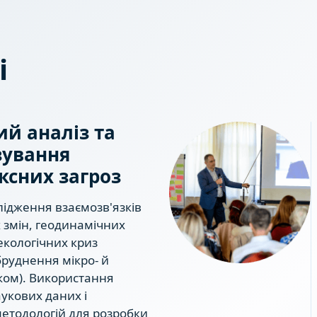
і
й аналіз та
зування
ксних загроз
лідження взаємозв'язків
 змін, геодинамічних
екологічних криз
бруднення мікро- й
ом). Використання
аукових даних і
етодологій для розробки