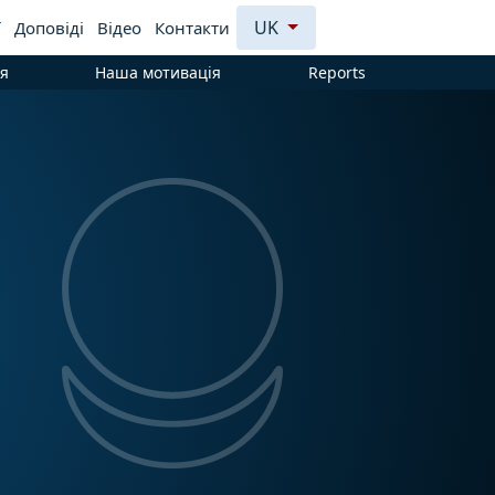
UK
ї
Доповiдi
Відео
Контакти
я
Наша мотивація
Reports