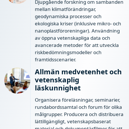
Djupgående forskning om sambanden
mellan klimatförändringar,
geodynamiska processer och
ekologiska kriser (inklusive mikro- och
nanoplastföroreningar). Användning
av öppna vetenskapliga data och
avancerade metoder för att utveckla
riskbedömningsmodeller och
framtidsscenarier.
Allmän medvetenhet och
vetenskaplig
läskunnighet
Organisera föreläsningar, seminarier,
rundabordssamtal och forum för olika
målgrupper. Producera och distribuera
lättillgängligt, vetenskapsbaserat
material och dokumentärfilmer för att