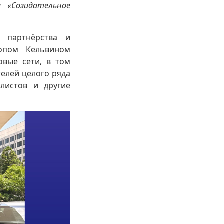
 «Созидательное
, партнёрства и
опом Кельвином
овые сети, в том
телей целого ряда
елистов и другие