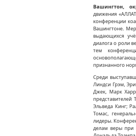
Вашингтон, ок
движения «АЛЛАТ
конференции коал
Вашингтоне. Мер
выдающихся учё
диалога о роли в
тем конференц
основополагающ
признанного нор
Среди выступавш
Линдси Грэм, Эри
Джек, Марк Харр
представителей 
Эльведа Кинг; Ра
Томас, генераль
лидеры. Конферен
делам веры при 
Дональда Трампа