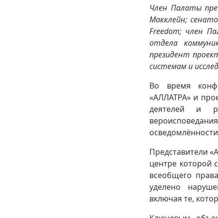
Член Палаты пре
Макклейн; сенато
Freedom; член П
отдела коммуни
президент проект
системам и исслед
Во время конф
«АЛЛАТРА» и про
деятелей и р
вероисповедан
осведомлённости 
Представители «
центре которой 
всеобщего прав
уделено наруше
включая те, кото