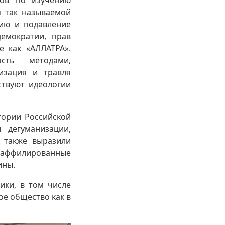
ров по изучению
м так называемой
цию и подавление
емократии, прав
е как «АЛЛАТРА».
сть методами,
изация и травля
ствуют идеологии
тории Российской
 дегуманизации,
 также выразили
 аффилированные
ины.
ики, в том числе
ое общество как в