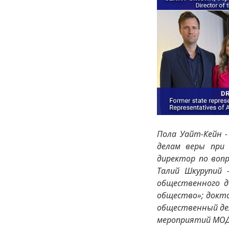
Пола Уайт-Кейн 
делам веры при 
директор по воп
Талий Шкурупий 
общественного д
общество»; докто
общественный дея
мероприятий МОД «