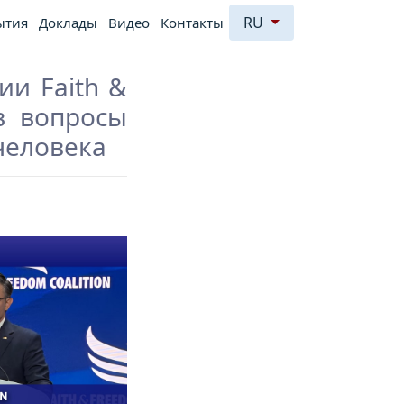
RU
ытия
Доклады
Видео
Контакты
ии Faith &
в вопросы
человека