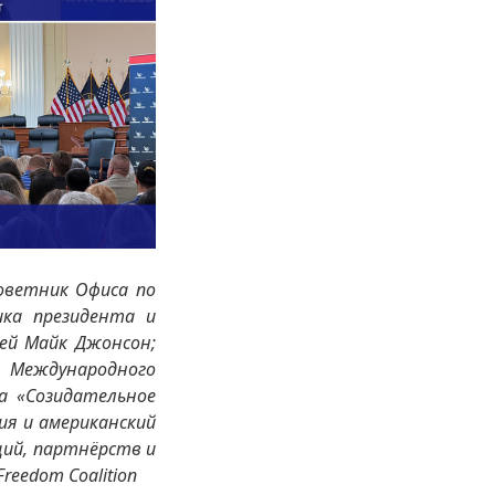
оветник Офиса по
ика президента и
ей Майк Джонсон;
м Международного
а «Созидательное
ия и американский
ций, партнёрств и
reedom Coalition