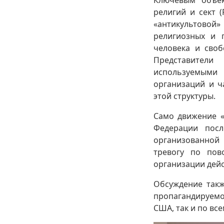
Ключевым объек
религий и сект 
«антикультовой»
религиозных и 
человека и своб
Представител
используемыми 
организаций и ч
этой структуры.
Само движение «
Федерации посл
организованной
тревогу по пов
организации дейс
Обсуждение такж
пропагандируемой
США, так и по все