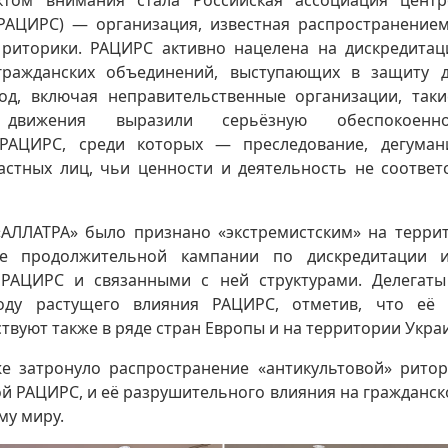
том внимания стала Российская ассоциация цент
(РАЦИРС) — организация, известная распространение
 риторики. РАЦИРС активно нацелена на дискредита
гражданских объединений, выступающих в защиту д
од, включая неправительственные организации, таки
и движения выразили серьёзную обеспокоенно
РАЦИРС, среди которых — преследование, дегуман
астных лиц, чьи ценности и деятельность не соответ
АЛЛАТРА» было признано «экстремистским» на терри
е продолжительной кампании по дискредитации и
 РАЦИРС и связанными с ней структурами. Делегаты
оду растущего влияния РАЦИРС, отметив, что её
твуют также в ряде стран Европы и на территории Укра
е затронуло распространение «антикультовой» ритор
 РАЦИРС, и её разрушительного влияния на гражданск
му миру.