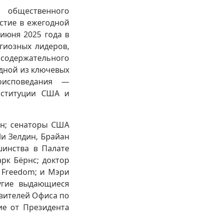
 общественного
стие в ежегодной
 июня 2025 года в
гиозных лидеров,
содержательного
Одной из ключевых
оисповедания —
нституции США и
он; сенаторы США
Ли Зелдин, Брайан
шинства в Палате
рк Бёрнс; доктор
& Freedom; и Мэри
ругие выдающиеся
авителей Офиса по
ие от Президента