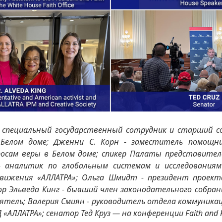
- специальный государственный сотрудник и старший с
Белом доме; Дженни С. Корн - заместитель помощн
росам веры в Белом доме; спикер Палаты представител
- аналитик по глобальным системам и исследования
вижения «АЛЛАТРА»; Ольга Шмидт - президент проект
р Эльведа Кинг - бывший член законодательного собран
тель; Валерия Смиян - руководитель отдела коммуника
АЛЛАТРА»; сенатор Тед Круз — на конференции Faith and F