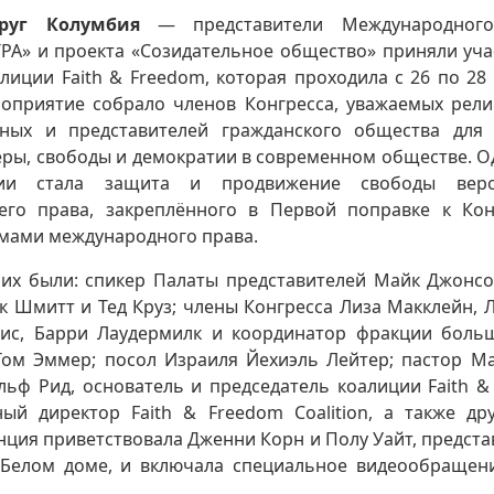
руг Колумбия
— представители Международного
РА» и проекта «Созидательное общество» приняли уча
иции Faith & Freedom, которая проходила с 26 по 28
оприятие собрало членов Конгресса, уважаемых рели
ных и представителей гражданского общества для 
еры, свободы и демократии в современном обществе. 
ии стала защита и продвижение свободы вер
его права, закреплённого в Первой поправке к Ко
мами международного права.
их были: спикер Палаты представителей Майк Джонс
к Шмитт и Тед Круз; члены Конгресса Лиза Макклейн, 
ис, Барри Лаудермилк и координатор фракции боль
Том Эммер; посол Израиля Йехиэль Лейтер; пастор Ма
льф Рид, основатель и председатель коалиции Faith 
ный директор Faith & Freedom Coalition, а также д
ция приветствовала Дженни Корн и Полу Уайт, предст
Белом доме, и включала специальное видеообращен
.