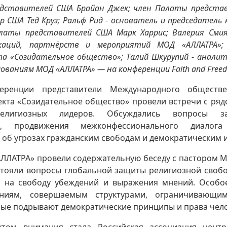
дставителей США Брайан Джек; член Палаты предста
р США Тед Круз; Ральф Рид - основатель и председатель к
алаты представителей США Марк Харрис; Валерия Смия
каций, партнёрств и мероприятий МОД «АЛЛАТРА»
а «Созидательное общество»; Талий Шкурупий - анали
ованиям МОД «АЛЛАТРА» — на конференции Faith and Freedo
еренции представители Международного обществе
екта «Созидательное общество» провели встречи с ря
елигиозных лидеров. Обсуждались вопросы з
ия, продвижения межконфессионального диало
об угрозах гражданским свободам и демократическим 
АЛЛАТРА» провели содержательную беседу с пастором М
стояли вопросы глобальной защиты религиозной своб
а на свободу убеждений и выражения мнений. Особо
ниям, совершаемым структурами, ограничивающи
рые подрывают демократические принципы и права чело