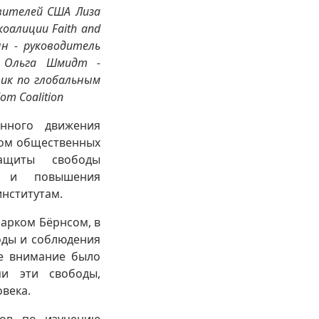
вителей США Лиза
оалиции Faith and
н - руководитель
; Ольга Шмидт -
тик по глобальным
m Coalition
нного движения
дом общественных
ащиты свободы
га и повышения
институтам.
арком Бёрнсом, в
оды и соблюдения
е внимание было
ми эти свободы,
века.