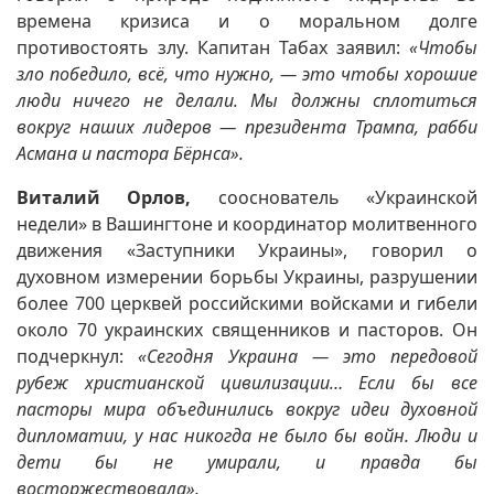
времена кризиса и о моральном долге
противостоять злу. Капитан Табах заявил:
«Чтобы
зло победило, всё, что нужно, — это чтобы хорошие
люди ничего не делали. Мы должны сплотиться
вокруг наших лидеров — президента Трампа, рабби
Асмана и пастора Бёрнса».
Виталий Орлов,
сооснователь «Украинской
недели» в Вашингтоне и координатор молитвенного
движения «Заступники Украины», говорил о
духовном измерении борьбы Украины, разрушении
более 700 церквей российскими войсками и гибели
около 70 украинских священников и пасторов. Он
подчеркнул:
«Сегодня Украина — это передовой
рубеж христианской цивилизации… Если бы все
пасторы мира объединились вокруг идеи духовной
дипломатии, у нас никогда не было бы войн. Люди и
дети бы не умирали, и правда бы
восторжествовала».