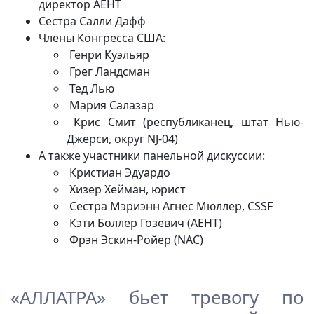
директор AEHT
Сестра Салли Дафф
Члены Конгресса США:
Генри Куэльяр
Грег Ландсман
Тед Лью
Мария Салазар
Крис Смит (республиканец, штат Нью-
Джерси, округ NJ-04)
А также участники панельной дискуссии:
Кристиан Эдуардо
Хизер Хейман, юрист
Сестра Мэриэнн Агнес Мюллер, CSSF
Кэти Боллер Гозевич (AEHT)
Фрэн Эскин-Ройер (NAC)
«АЛЛАТРА» бьет тревогу по