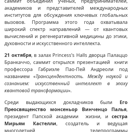
саммит объединил учёных, предпринимателей,
академиков и представителей международных
институтов для обсуждения ключевых глобальных
вызовов. Программа этого года охватывала
широкий спектр направлений — от квантовых
вычислений и регенеративной медицины до этики,
духовности и искусственного интеллекта.
21 октября
, в залах Princess’s Halls дворца Палаццо
Бранкаччо, саммит открылся презентацией книги
профессора Габриэле Пао-Пей Андреоли под
названием «
Трансцендентность. Между наукой и
сознанием: искусственный интеллект в эпоху
квантовой трансформации
».
Среди выдающихся докладчиков были
Его
Преосвященство монсеньор Винченцо Палья
,
президент Папской академии жизни, и
сестра
Мирьям Кастелли
, создатель и ведущая
многолетней телепрограммы