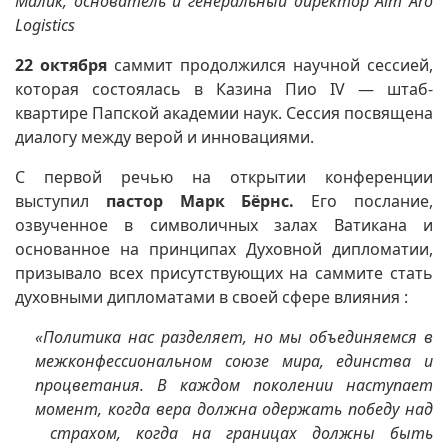
Малик, основатель и генеральный директор Aim Aro
Logistics
22 октября
саммит продолжился научной сессией,
которая состоялась в Казина Пио IV — штаб-
квартире Папской академии наук. Сессия посвящена
диалогу между верой и инновациями.
С первой речью на открытии конференции
выступил
пастор Марк Бёрнс.
Его послание,
озвученное в символичных залах Ватикана и
основанное на принципах Духовной дипломатии,
призывало всех присутствующих на саммите стать
духовными дипломатами в своей сфере влияния :
«Политика нас разделяет, но мы объединяемся в
межконфессиональном союзе мира, единства и
процветания. В каждом поколении наступает
момент, когда вера должна одержать победу над
страхом, когда на границах должны быть