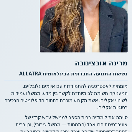
מרינה אובצינובה
נשיאת התנועה החברתית הבינלאומית ALLATRA
מומחית לאסטרטגיה להתמודדות עם איומים גלובליים,
המעניקה תשומת לב מיוחדת לקשר בין מדע, ממשל ועמידות
לשינויי אקלים. אשת מקצוע מוכרת בתחום הדיפלומטיה הבכירה
בסוגיות אקלים.
סיימה את לימודיה בבית הספר לממשל ע״ש קנדי של
אוניברסיטת הרווארד (התמחות — ממשל ציבורי), וכן בבית
הספר למשפטים של הרווארד (תכנית למשא ומתן); כעת