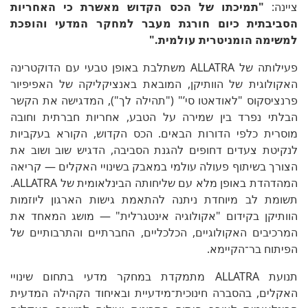
ציינה:
"תמיכתו של הכס הקדוש מאשרת כי האחריות
הסביבתית כיום חורגת מעבר למחקר המדעי והופכת
למשימה הומניטרית עולמית."
פעילותה של ALLATRA משתלבת באופן טבעי עם הדוקטרינה
האקולוגית של הוותיקן, המובאת באנציקליקה של האפיפיור
פרנציסקוס "לאודאטו סי’" ("תהילה לך"), המדגישה את הקשר
הבלתי נפרד בין שמירה על הטבע, אחריות חברתית וחובה
מוסרית כלפי הדורות הבאים. הכס הקדוש, הקורא בעקביות
לנקיטת צעדים דחופים להגנת הסביבה, הדגיש שוב ושוב את
הצורך בשיתוף פעולה עולמי במאבק בשינויי האקלים — קריאה
המהדהדת באופן מלא עם שליחותה הבינלאומית של ALLATRA.
תשומת לב מיוחדת ניתנה להתאמת גישות הארגון ליוזמות
הוותיקן בקידום "אקולוגיה אינטגרלית" — מושג המאחד את
המרכיבים האקולוגיים, הכלכליים, החברתיים והתרבותיים של
הפיתוח בר־הקיימא.
תנועת ALLATRA מתמקדת במחקר מדעי בתחום שינויי
האקלים, בהסברה חינוכית־מידעיית ובאיחוד הקהילה המדעית