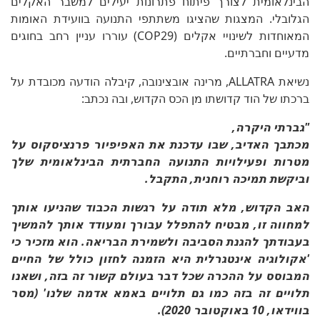
הבינלאומית לצורך פיתוח פתרונות יעילים למשבר האקלים
הגלובלי. המצגות שהציגו משתתפי התנועה בוועידת האומות
המאוחדות לשינויי אקלים (COP29) עוררו עניין רחב בחוגים
מדעיים וחברתיים.
נשיאת ALLATRA, מרינה אובצינובה, קיבלה הודעה מכובדת על
ברכתו של הוד קדושתו מן הכס הקדוש, ובה נכתב:
"גברתי היקרה,
מכתבך האדיב, שבו עדכנת את האפיפיור פרנציסקוס על
מטרות ופעילויות התנועה החברתית הבינלאומית שלך
וביקשת תמיכה רוחנית, התקבל.
האב הקדוש, מלא תודה על רגשות הכבוד שהניעו אותך
למחווה זו, מבטיח להתפלל עבורך ומעודד אותך להמשיך
בעבודתך להגנת הסביבה ולשמירת הבריאה. הוא מזכיר כי
'אקולוגיה אינטגרלית היא הזמנה לחזון כולל של החיים
המבוסס על ההכרה שכל דבר בעולם קשור זה בזה, ושאנו
תלויים זה בזה כמו גם תלויים באמא אדמה שלנו' (מסר
בווידאו, 10 באוקטובר 2020).