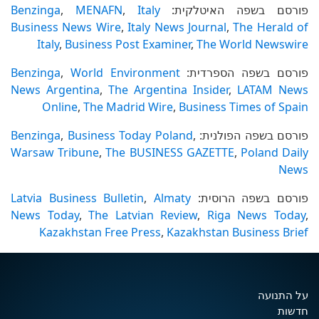
פורסם בשפה האיטלקית:
Italy
,
MENAFN
,
Benzinga
Business News Wire
,
Italy News Journal
,
The Herald of
Italy
,
Business Post Examiner
,
The World Newswire
פורסם בשפה הספרדית:
World Environment
,
Benzinga
News Argentina
,
The Argentina Insider
,
LATAM News
Online
,
The Madrid Wire
,
Business Times of Spain
פורסם בשפה הפולנית:
,
Business Today Poland
,
Benzinga
Warsaw Tribune
,
The BUSINESS GAZETTE
,
Poland Daily
News
פורסם בשפה הרוסית:
Almaty
,
Latvia Business Bulletin
News Today
,
The Latvian Review
,
Riga News Today
,
Kazakhstan Free Press
,
Kazakhstan Business Brief
על התנועה
חדשות