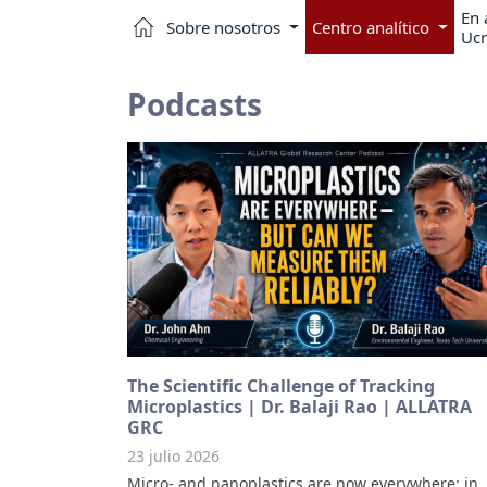
En 
Sobre nosotros
Centro analítico
Ucr
Podcasts
The Scientific Challenge of Tracking
Microplastics | Dr. Balaji Rao | ALLATRA
GRC
23 julio 2026
Micro- and nanoplastics are now everywhere: in