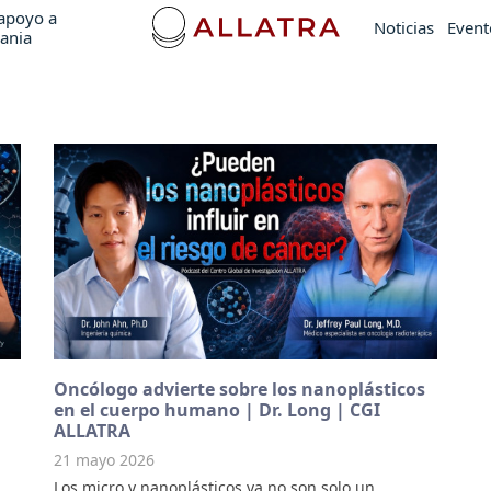
apoyo a
Noticias
Event
ania
Oncólogo advierte sobre los nanoplásticos
en el cuerpo humano | Dr. Long | CGI
ALLATRA
21 mayo 2026
Los micro y nanoplásticos ya no son solo un