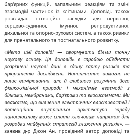
бар’єрних функцій, запальним реакціям та зміні
взаємодій частинок із клітинами. Доповідь також
розглядає потенційні наслідки для нервової,
серцево-судинної, імунної, репродуктивної,
дихальної та опорно-рухової систем, а також ризики
для пренатального та постнатального розвитку.
«Мета цієї доповіді — сформувати більш точну
наукову основу. Ця доповідь є спробою об’єднати
розрізнені наукові дані в єдину карту ризиків та
пріоритетів досліджень. Нанопластик вимагає не
лише вимірювання, але й глибшого розуміння його
фізико-хімічної природи і механізмів взаємодії з
білками, мембранами, бар’єрами та екосистемами. Ми
вважаємо, що вивчення електричних властивостей і
потенційної внутрішньої архітектури заряду
нанопластику може стати ключовим напрямом для
розробки майбутніх стратегій зниження ризиків»,
—
заявив д-р Джон Ан, провідний автор доповіді та