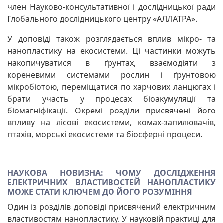
член Науково-консультативної і дослідницької ради
Глобального дослідницького центру «АЛЛАТРА».
У доповіді також розглядається вплив мікро- та
нанопластику на екосистеми. Ці частинки можуть
накопичуватися в ґрунтах, взаємодіяти з
кореневими системами рослин і ґрунтовою
мікробіотою, переміщатися по харчових ланцюгах і
брати участь у процесах біоакумуляції та
біомагніфікації. Окремі розділи присвячені його
впливу на лісові екосистеми, комах-запилювачів,
птахів, морські екосистеми та біосферні процеси.
НАУКОВА НОВИЗНА: ЧОМУ ДОСЛІДЖЕННЯ
ЕЛЕКТРИЧНИХ ВЛАСТИВОСТЕЙ НАНОПЛАСТИКУ
МОЖЕ СТАТИ КЛЮЧЕМ ДО ЙОГО РОЗУМІННЯ
Один із розділів доповіді присвячений електричним
властивостям нанопластику. У науковій практиці для