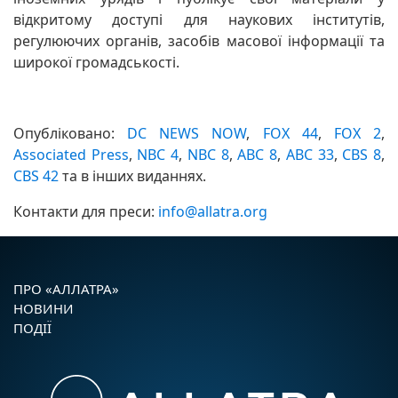
відкритому доступі для наукових інститутів,
регулюючих органів, засобів масової інформації та
широкої громадськості.
Опубліковано:
DC NEWS NOW
,
FOX 44
,
FOX 2
,
Associated Press
,
NBC 4
,
NBC 8
,
ABC 8
,
ABC 33
,
CBS 8
,
CBS 42
та в інших виданнях.
Контакти для преси:
info@allatra.org
ПРО «АЛЛАТРА»
НОВИНИ
ПОДІЇ