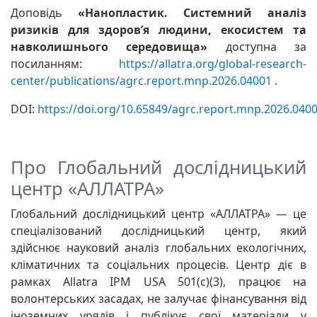
Доповідь
«Нанопластик. Системний аналіз
ризиків для здоров’я людини, екосистем та
навколишнього середовища»
доступна за
посиланням:
https://allatra.org/global-research-
center/publications/agrc.report.mnp.2026.04001
.
DOI:
https://doi.org/10.65849/agrc.report.mnp.2026.040
Про Глобальний дослідницький
центр «АЛЛАТРА»
Глобальний дослідницький центр «АЛЛАТРА» — це
спеціалізований дослідницький центр, який
здійснює науковий аналіз глобальних екологічних,
кліматичних та соціальних процесів. Центр діє в
рамках Allatra IPM USA 501(c)(3), працює на
волонтерських засадах, не залучає фінансування від
іноземних урядів і публікує свої матеріали у