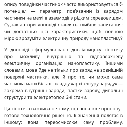
опису поведінки частинок часто використовується ζ-
потенціал — параметр, пов’язаний із зарядом
частинки на межі її взаємодії з рідким середовищем.
Однак автори доповіді ставлять глибше запитання:
чи достатньо цієї характеристики, щоб повною
мірою зрозуміти електричну природу нанопластику?
У доповіді сформульовано дослідницьку гіпотезу
про можливу внутрішню та підповерхневу
електричну організацію нанопластику. Іншими
словами, мова йде не тільки про заряд на зовнішній
поверхні частинки, але й про те, чи може сама
частинка мати більш складну «архітектуру заряду» —
зокрема внутрішні заряди, пастки заряду, дипольні
структури та електретоподібні стани.
Ця гіпотеза важлива не тому, що вона вже пропонує
готове технологічне рішення. Її значення полягає в
іншому: вона переосмислює саму проблему.