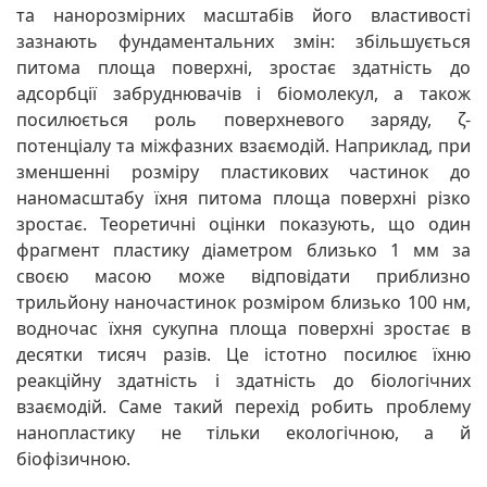
та нанорозмірних масштабів його властивості
зазнають фундаментальних змін: збільшується
питома площа поверхні, зростає здатність до
адсорбції забруднювачів і біомолекул, а також
посилюється роль поверхневого заряду, ζ-
потенціалу та міжфазних взаємодій. Наприклад, при
зменшенні розміру пластикових частинок до
наномасштабу їхня питома площа поверхні різко
зростає. Теоретичні оцінки показують, що один
фрагмент пластику діаметром близько 1 мм за
своєю масою може відповідати приблизно
трильйону наночастинок розміром близько 100 нм,
водночас їхня сукупна площа поверхні зростає в
десятки тисяч разів. Це істотно посилює їхню
реакційну здатність і здатність до біологічних
взаємодій. Саме такий перехід робить проблему
нанопластику не тільки екологічною, а й
біофізичною.