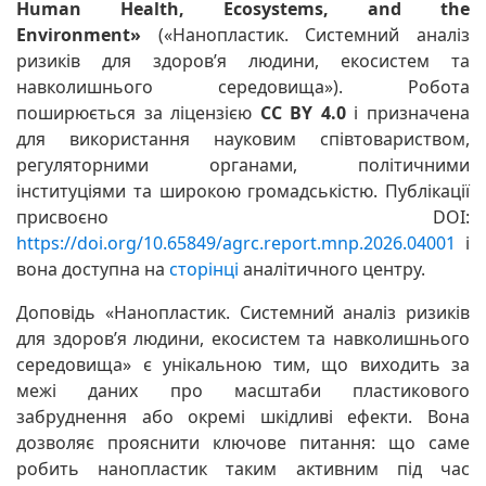
Human Health, Ecosystems, and the
Environment»
(«Нанопластик. Системний аналіз
ризиків для здоров’я людини, екосистем та
навколишнього середовища»). Робота
поширюється за ліцензією
CC BY 4.0
і призначена
для використання науковим співтовариством,
регуляторними органами, політичними
інституціями та широкою громадськістю. Публікації
присвоєно DOI:
https://doi.org/10.65849/agrc.report.mnp.2026.04001
і
вона доступна на
сторінці
аналітичного центру.
Доповідь «Нанопластик. Системний аналіз ризиків
для здоров’я людини, екосистем та навколишнього
середовища» є унікальною тим, що виходить за
межі даних про масштаби пластикового
забруднення або окремі шкідливі ефекти. Вона
дозволяє прояснити ключове питання: що саме
робить нанопластик таким активним під час