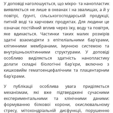
У доповіді наголошується, що мікро- та нанопластик
виявляється не лише в океанах і на звалищах, а й у
повітрі, ґрунті, сільськогосподарській продукції,
питній воді та харчових продуктах. Для людини це
означає постійний вплив через їжу, воду та повітря,
яке вдихається. Частинки таких малих розмірів
здатні взаємодіяти з епітеліальними бар'єрами,
клітинними мембранами, імунною системою та
внутрішньоклітинними структурами. У доповіді
особливо виділяється здатність нанопластику
долати складні біологічні бар'єри, включно з
кишковийм гематоенцефалічним та плацентарним
бар'єрами.
У публікації особлива увага приділяється
механізмам, які вже підтверджені сучасними
експериментальними та клінічними даними:
формуванню білкової корони, окислювальному
стресу, мітохондріальній дисфункції, порушенню