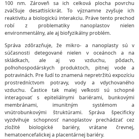
100 nm. Zároveň sa ich celková plocha povrchu
zväčšuje desaťtisíckrát. To významne zvyšuje ich
reaktivitu a biologickú interakciu. Práve tento prechod
robí z problematiky nanoplastov nielen
environmentálny, ale aj biofyzikálny problém.
Správa zdôrazňuje, že mikro- a nanoplasty sú v
súčasnosti detegované nielen v oceánoch a na
skládkach, ale aj vo vzduchu, pôdach,
poľnohospodárskych produktoch, pitnej vode a
potravinách. Pre ľudí to znamená nepretržitú expozíciu
prostredníctvom potravy, vody a vdychovaného
vzduchu. Častice tak malej veľkosti sú schopné
interagovať s epiteliálnymi bariérami, bunkovými
membránami, imunitným systémom a
vnútrobunkovými štruktúrami. Správa špecificky
vyzdvihuje schopnosť nanoplastov prechádzať cez
zložité biologické bariéry, vrátane črevnej,
hematoencefalickej a placentárnej bariéry.