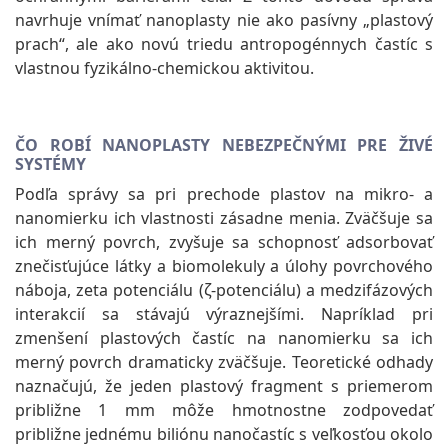
navrhuje vnímať nanoplasty nie ako pasívny „plastový
prach“, ale ako novú triedu antropogénnych častíc s
vlastnou fyzikálno-chemickou aktivitou.
ČO ROBÍ NANOPLASTY NEBEZPEČNÝMI PRE ŽIVÉ
SYSTÉMY
Podľa správy sa pri prechode plastov na mikro- a
nanomierku ich vlastnosti zásadne menia. Zväčšuje sa
ich merný povrch, zvyšuje sa schopnosť adsorbovať
znečisťujúce látky a biomolekuly a úlohy povrchového
náboja, zeta potenciálu (ζ-potenciálu) a medzifázových
interakcií sa stávajú výraznejšími. Napríklad pri
zmenšení plastových častíc na nanomierku sa ich
merný povrch dramaticky zväčšuje. Teoretické odhady
naznačujú, že jeden plastový fragment s priemerom
približne 1 mm môže hmotnostne zodpovedať
približne jednému biliónu nanočastíc s veľkosťou okolo