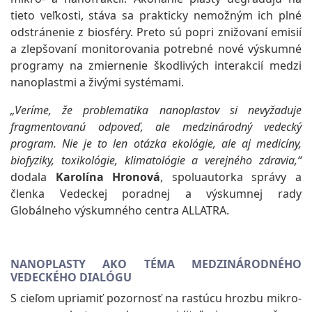
tieto veľkosti, stáva sa prakticky nemožným ich plné
odstránenie z biosféry. Preto sú popri znižovaní emisií
a zlepšovaní monitorovania potrebné nové výskumné
programy na zmiernenie škodlivých interakcií medzi
nanoplastmi a živými systémami.
„Veríme, že problematika nanoplastov si nevyžaduje
fragmentovanú odpoveď, ale medzinárodný vedecký
program. Nie je to len otázka ekológie, ale aj medicíny,
biofyziky, toxikológie, klimatológie a verejného zdravia,“
dodala
Karolína Hronová
, spoluautorka správy a
členka Vedeckej poradnej a výskumnej rady
Globálneho výskumného centra ALLATRA.
NANOPLASTY AKO TÉMA MEDZINÁRODNÉHO
VEDECKÉHO DIALÓGU
S cieľom upriamiť pozornosť na rastúcu hrozbu mikro-