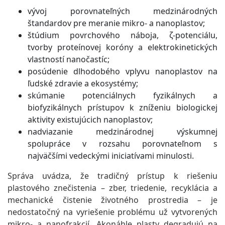
vývoj porovnateľných medzinárodných
štandardov pre meranie mikro- a nanoplastov;
štúdium povrchového náboja, ζ-potenciálu,
tvorby proteínovej koróny a elektrokinetických
vlastností nanočastíc;
posúdenie dlhodobého vplyvu nanoplastov na
ľudské zdravie a ekosystémy;
skúmanie potenciálnych fyzikálnych a
biofyzikálnych prístupov k zníženiu biologickej
aktivity existujúcich nanoplastov;
nadviazanie medzinárodnej výskumnej
spolupráce v rozsahu porovnateľnom s
najväčšími vedeckými iniciatívami minulosti.
Správa uvádza, že tradičný prístup k riešeniu
plastového znečistenia – zber, triedenie, recyklácia a
mechanické čistenie životného prostredia – je
nedostatočný na vyriešenie problému už vytvorených
mikro- a nanofrakcií. Akonáhle plasty degradujú na