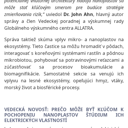
potenciálnej vnútornej architektúry náboja nanoplastov sa
môže stať kľúčovým smerom pre budúce stratégie
zmierňovania rizík,“
uviedol
Dr. John Ahn
, hlavný autor
správy a člen Vedeckej poradnej a výskumnej rady
Globálneho výskumného centra ALLATRA.
Správa taktiež skúma vplyv mikro- a nanoplastov na
ekosystémy. Tieto častice sa môžu hromadiť v pôdach,
interagovať s koreňovými systémami rastlín a pôdnou
mikrobiotou, pohybovať sa potravinovými reťazcami a
zúčastňovať sa procesov bioakumulácie a
biomagnifikácie. Samostatné sekcie sa venujú ich
vplyvu na lesné ekosystémy, opeľujúci hmyz, vtáky,
morský život a biosférické procesy.
VEDECKÁ NOVOSŤ: PREČO MÔŽE BYŤ KĽÚČOM K
POCHOPENIU NANOPLASTOV ŠTÚDIUM ICH
ELEKTRICKÝCH VLASTNOSTÍ