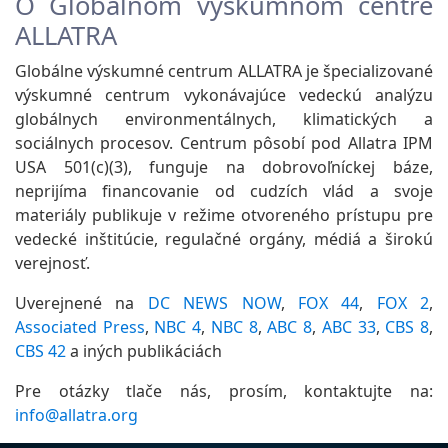
O Globálnom výskumnom centre
ALLATRA
Globálne výskumné centrum ALLATRA je špecializované
výskumné centrum vykonávajúce vedeckú analýzu
globálnych environmentálnych, klimatických a
sociálnych procesov. Centrum pôsobí pod Allatra IPM
USA 501(c)(3), funguje na dobrovoľníckej báze,
neprijíma financovanie od cudzích vlád a svoje
materiály publikuje v režime otvoreného prístupu pre
vedecké inštitúcie, regulačné orgány, médiá a širokú
verejnosť.
Uverejnené na
DC NEWS NOW
,
FOX 44
,
FOX 2
,
Associated Press
,
NBC 4
,
NBC 8
,
ABC 8
,
ABC 33
,
CBS 8
,
CBS 42
a iných publikáciách
Pre otázky tlače nás, prosím, kontaktujte na:
info@allatra.org