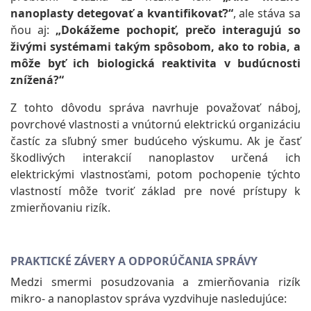
nanoplasty detegovať a kvantifikovať?“
, ale stáva sa
ňou aj:
„Dokážeme pochopiť, prečo interagujú so
živými systémami takým spôsobom, ako to robia, a
môže byť ich biologická reaktivita v budúcnosti
znížená?“
Z tohto dôvodu správa navrhuje považovať náboj,
povrchové vlastnosti a vnútornú elektrickú organizáciu
častíc za sľubný smer budúceho výskumu. Ak je časť
škodlivých interakcií nanoplastov určená ich
elektrickými vlastnosťami, potom pochopenie týchto
vlastností môže tvoriť základ pre nové prístupy k
zmierňovaniu rizík.
PRAKTICKÉ ZÁVERY A ODPORÚČANIA SPRÁVY
Medzi smermi posudzovania a zmierňovania rizík
mikro- a nanoplastov správa vyzdvihuje nasledujúce: