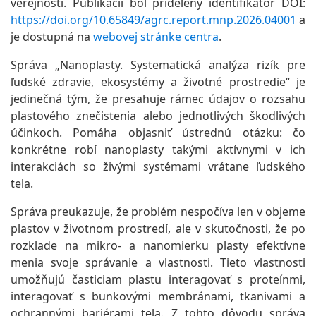
verejnosti. Publikácii bol pridelený identifikátor DOI:
https://doi.org/10.65849/agrc.report.mnp.2026.04001
a
je dostupná na
webovej stránke centra
.
Správa „Nanoplasty. Systematická analýza rizík pre
ľudské zdravie, ekosystémy a životné prostredie“ je
jedinečná tým, že presahuje rámec údajov o rozsahu
plastového znečistenia alebo jednotlivých škodlivých
účinkoch. Pomáha objasniť ústrednú otázku: čo
konkrétne robí nanoplasty takými aktívnymi v ich
interakciách so živými systémami vrátane ľudského
tela.
Správa preukazuje, že problém nespočíva len v objeme
plastov v životnom prostredí, ale v skutočnosti, že po
rozklade na mikro- a nanomierku plasty efektívne
menia svoje správanie a vlastnosti. Tieto vlastnosti
umožňujú časticiam plastu interagovať s proteínmi,
interagovať s bunkovými membránami, tkanivami a
ochrannými bariérami tela. Z tohto dôvodu správa