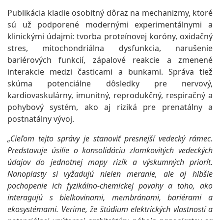
Publikácia kladie osobitný dôraz na mechanizmy, ktoré
sú už podporené modernými experimentálnymi a
klinickými údajmi: tvorba proteínovej koróny, oxidačný
stres, mitochondriálna dysfunkcia, narušenie
bariérových funkcií, zápalové reakcie a zmenené
interakcie medzi časticami a bunkami. Správa tiež
skúma potenciálne dôsledky pre nervový,
kardiovaskulárny, imunitný, reprodukčný, respiračný a
pohybový systém, ako aj riziká pre prenatálny a
postnatálny vývoj.
„Cieľom tejto správy je stanoviť presnejší vedecký rámec.
Predstavuje úsilie o konsolidáciu zlomkovitých vedeckých
údajov do jednotnej mapy rizík a výskumných priorít.
Nanoplasty si vyžadujú nielen meranie, ale aj hlbšie
pochopenie ich fyzikálno-chemickej povahy a toho, ako
interagujú s bielkovinami, membránami, bariérami a
ekosystémami. Veríme, že štúdium elektrických vlastností a