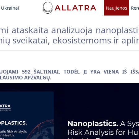
Ukrainai
Naujienos
Ren
mi ataskaita analizuoja nanoplast
nių sveikatai, ekosistemoms ir apli
TUOJAMI 592 ŠALTINIAI, TODĖL JI YRA VIENA IŠ IŠS
KLAUSIMO APŽVALGŲ.