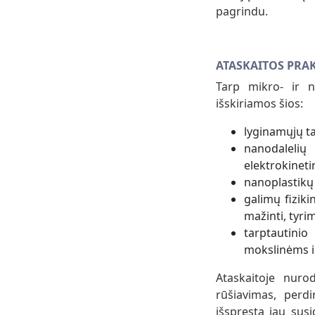
pagrindu.
ATASKAITOS PRA
Tarp mikro- ir n
išskiriamos šios:
lyginamųjų t
nanodaleli
elektrokineti
nanoplastikų 
galimų fizik
mažinti, tyri
tarptautinio
mokslinėms i
Ataskaitoje nuro
rūšiavimas, perd
išspręsta jau sus