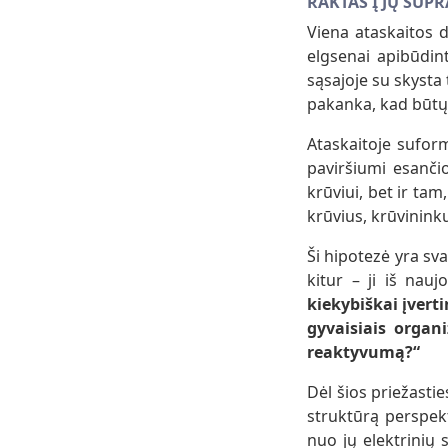
RAKTAS Į JŲ SUP
Viena ataskaitos d
elgsenai apibūdin
sąsajoje su skysta 
pakanka, kad būtų 
Ataskaitoje sufor
paviršiumi esančio
krūviui, bet ir tam
krūvius, krūvinink
Ši hipotezė yra sv
kitur – ji iš nau
kiekybiškai įvert
gyvaisiais organ
reaktyvumą?“
Dėl šios priežastie
struktūrą perspekt
nuo jų elektrinių 