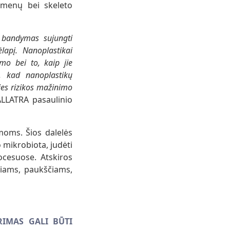
aumenų bei skeleto
a bandymas sujungti
lapį. Nanoplastikai
imo bei to, kaip jie
, kad nanoplastikų
ties rizikos mažinimo
ALLATRA pasaulinio
moms. Šios dalelės
 mikrobiota, judėti
ocesuose. Atskiros
iams, paukščiams,
RIMAS GALI BŪTI