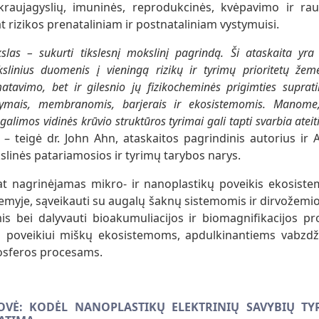
 kraujagyslių, imuninės, reprodukcinės, kvėpavimo ir r
t rizikos prenataliniam ir postnataliniam vystymuisi.
ikslas – sukurti tikslesnį mokslinį pagrindą. Ši ataskaita yr
linius duomenis į vieningą rizikų ir tyrimų prioritetų žemė
atavimo, bet ir gilesnio jų fizikocheminės prigimties suprat
tymais, membranomis, barjerais ir ekosistemomis. Manome
r galimos vidinės krūvio struktūros tyrimai gali tapti svarbia atei
– teigė dr. John Ahn, ataskaitos pagrindinis autorius ir 
linės patariamosios ir tyrimų tarybos narys.
pat nagrinėjamas mikro- ir nanoplastikų poveikis ekosiste
žemyje, sąveikauti su augalų šaknų sistemomis ir dirvožemio
s bei dalyvauti bioakumuliacijos ir biomagnifikacijos pr
jų poveikiui miškų ekosistemoms, apdulkinantiems vabzdž
biosferos procesams.
VĖ: KODĖL NANOPLASTIKŲ ELEKTRINIŲ SAVYBIŲ TY