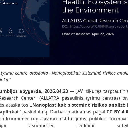
tyrimų centro ataskaita „Nanoplastikai: sisteminė rizikos anali
inkai“
umbijos apygarda, 2026.04.23 —
JAV įsikūręs tarptautinis
Research Center“ (ALLATRA pasaulinis tyrimų centras) pr
nės ataskaitos
„Nanoplastikai: sisteminė rizikos analizė
aplinkai“
paskelbimą. Darbas platinamas pagal
CC BY 4.
ndruomenei, reguliavimo institucijoms, politikos formav
ajai visuomenei. Leidiniui sute