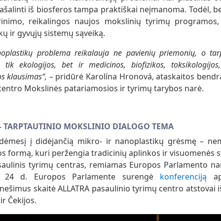
i pašalinti iš biosferos tampa praktiškai neįmanoma. Todėl, 
rinimo, reikalingos naujos mokslinių tyrimų programos, 
kų ir gyvųjų sistemų sąveiką.
plastikų problema reikalauja ne pavienių priemonių, o tarp
tik ekologijos, bet ir medicinos, biofizikos, toksikologijos,
s klausimas“,
– pridūrė Karolína Hronová, ataskaitos bendr
centro Mokslinės patariamosios ir tyrimų tarybos narė.
– TARPTAUTINIO MOKSLINIO DIALOGO TEMA
i dėmesį į didėjančią mikro- ir nanoplastikų grėsmę – ne
s formą, kuri peržengia tradicinių aplinkos ir visuomenės
saulinis tyrimų centras, remiamas Europos Parlamento na
o 24 d. Europos Parlamente surengė
konferenciją
api
nešimus skaitė ALLATRA pasaulinio tyrimų centro atstovai iš 
 ir Čekijos.