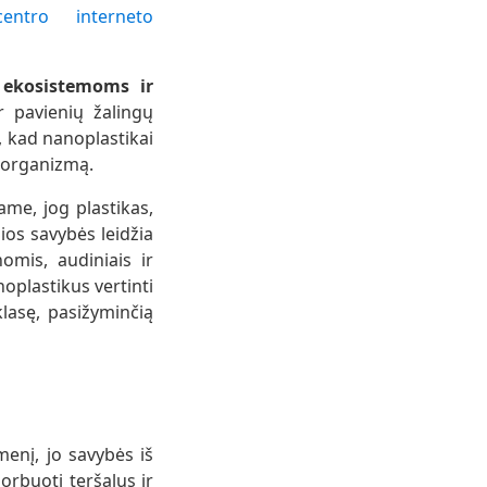
centro interneto
, ekosistemoms ir
r pavienių žalingų
, kad nanoplastikai
 organizmą.
ame, jog plastikas,
ios savybės leidžia
omis, audiniais ir
oplastikus vertinti
lasę, pasižyminčią
menį, jo savybės iš
orbuoti teršalus ir