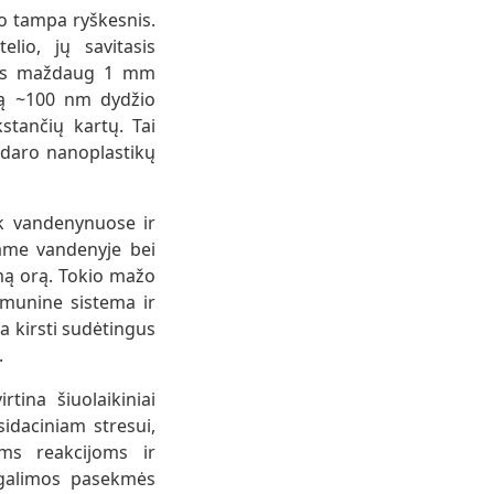
uo tampa ryškesnis.
elio, jų savitasis
ienas maždaug 1 mm
oną ~100 nm dydžio
stančių kartų. Tai
s daro nanoplastikų
ik vandenynuose ir
ame vandenyje bei
amą orą. Tokio mažo
 imunine sistema ir
a kirsti sudėtingus
.
ina šiuolaikiniai
idaciniam stresui,
ėms reakcijoms ir
s galimos pasekmės