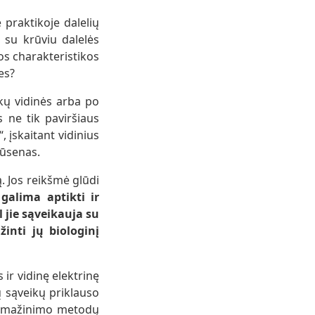
 praktikoje dalelių
 su krūviu dalelės
ios charakteristikos
es?
kų vidinės arba po
s ne tik paviršiaus
, įskaitant vidinius
būsenas.
. Jos reikšmė glūdi
galima aptikti ir
 jie sąveikauja su
inti jų biologinį
 ir vidinę elektrinę
ų sąveikų priklauso
kos mažinimo metodų