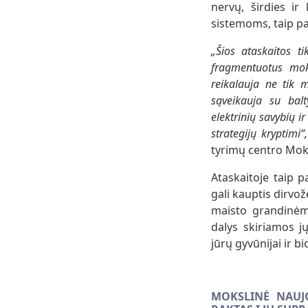
nervų, širdies ir
sistemoms, taip pa
„Šios ataskaitos t
fragmentuotus moks
reikalauja ne tik m
sąveikauja su bal
elektrinių savybių i
strategijų kryptimi“,
tyrimų centro Moks
Ataskaitoje taip 
gali kauptis dirvo
maisto grandinėmi
dalys skiriamos 
jūrų gyvūnijai ir 
MOKSLINĖ NAUJO