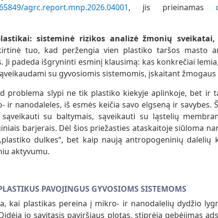
0.65849/agrc.report.mnp.2026.04001
, jis prieinamas
stikai: sisteminė rizikos analizė žmonių sveikatai
kirtinė tuo, kad peržengia vien plastiko taršos masto a
 Ji padeda išgryninti esminį klausimą: kas konkrečiai lemia
 sąveikaudami su gyvosiomis sistemomis, įskaitant žmogaus
d problema slypi ne tik plastiko kiekyje aplinkoje, bet ir t
o- ir nanodaleles, iš esmės keičia savo elgseną ir savybes. Š
 sąveikauti su baltymais, sąveikauti su ląstelių membran
iais barjerais. Dėl šios priežasties ataskaitoje siūloma nan
„plastiko dulkes“, bet kaip naują antropogeninių dalelių k
iniu aktyvumu.
LASTIKUS PAVOJINGUS GYVOSIOMS SISTEMOMS
a, kai plastikas pereina į mikro- ir nanodalelių dydžio lyg
Didėja jo savitasis paviršiaus plotas, stiprėja gebėjimas ads