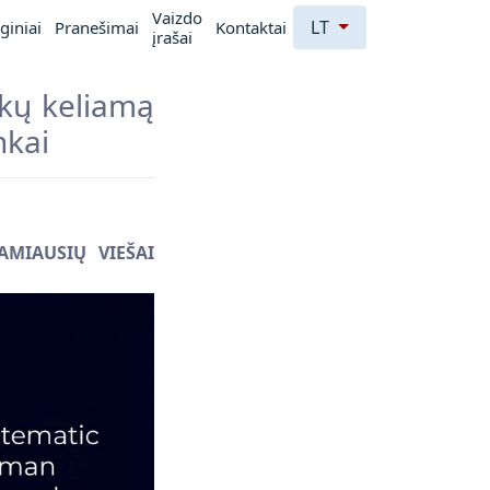
Vaizdo
LT
giniai
Pranešimai
Kontaktai
įrašai
ikų keliamą
nkai
AMIAUSIŲ VIEŠAI