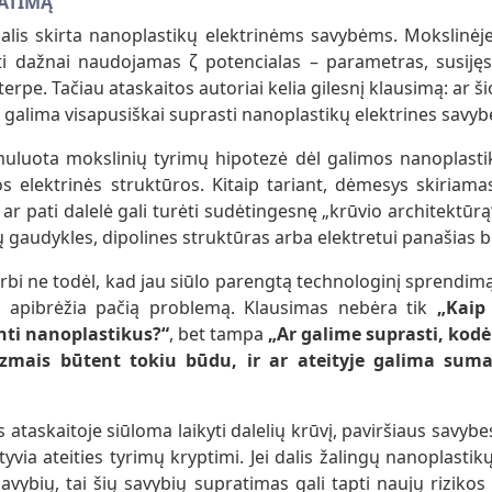
RATIMĄ
alis skirta nanoplastikų elektrinėms savybėms. Mokslinėje
ti dažnai naudojamas ζ potencialas – parametras, susijęs
terpe. Tačiau ataskaitos autoriai kelia gilesnį klausimą: ar š
galima visapusiškai suprasti nanoplastikų elektrines savyb
muluota mokslinių tyrimų hipotezė dėl galimos nanoplasti
s elektrinės struktūros. Kitaip tariant, dėmesys skiriama
, ar pati dalelė gali turėti sudėtingesnę „krūvio architektūrą“
ų gaudykles, dipolines struktūras arba elektretui panašias 
arbi ne todėl, kad jau siūlo parengtą technologinį sprendimą
jo apibrėžia pačią problemą. Klausimas nebėra tik
„Kaip 
inti nanoplastikus?“
, bet tampa
„Ar galime suprasti, kodėl
izmais būtent tokiu būdu, ir ar ateityje galima sumaž
s ataskaitoje siūloma laikyti dalelių krūvį, paviršiaus savybes
yvia ateities tyrimų kryptimi. Jei dalis žalingų nanoplastik
savybių, tai šių savybių supratimas gali tapti naujų rizi