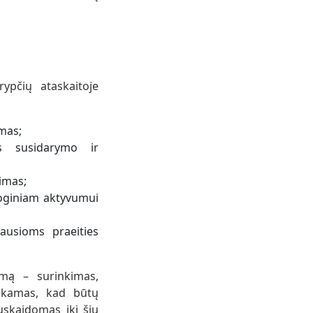
ypčių ataskaitoje
mas;
os susidarymo ir
imas;
loginiam aktyvumui
iausioms praeities
emą – surinkimas,
ankamas, kad būtų
uskaidomas iki šių