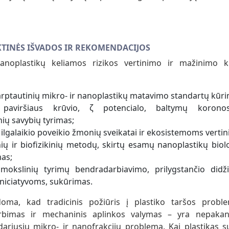
KTINĖS IŠVADOS IR REKOMENDACIJOS
anoplastikų keliamos rizikos vertinimo ir mažinimo kr
arptautinių mikro- ir nanoplastikų matavimo standartų kūri
ų paviršiaus krūvio, ζ potencialo, baltymų koron
nių savybių tyrimas;
ilgalaikio poveikio žmonių sveikatai ir ekosistemoms vertin
inių ir biofizikinių metodų, skirtų esamų nanoplastikų bio
mas;
 mokslinių tyrimų bendradarbiavimo, prilygstančio didž
niciatyvoms, sukūrimas.
doma, kad tradicinis požiūris į plastiko taršos probl
irbimas ir mechaninis aplinkos valymas – yra nepak
idariusių mikro- ir nanofrakcijų problema. Kai plastikas s