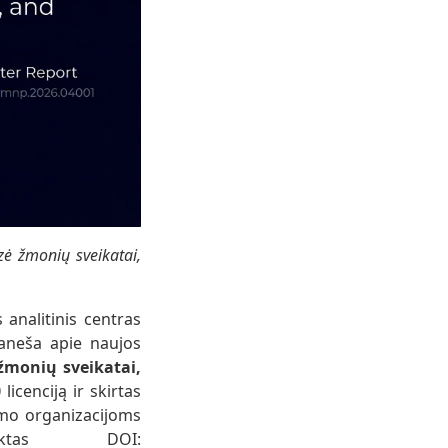
zė žmonių sveikatai,
 analitinis centras
aneša apie naujos
 žmonių sveikatai,
0
licenciją ir skirtas
imo organizacijoms
iktas DOI: