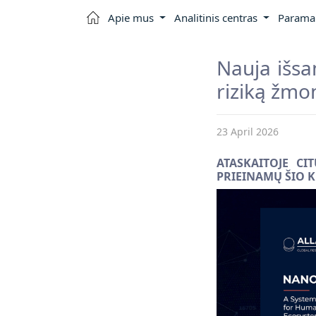
Apie mus
Analitinis centras
Parama 
Nauja išsa
riziką žmo
23 April 2026
ATASKAITOJE CI
PRIEINAMŲ ŠIO 