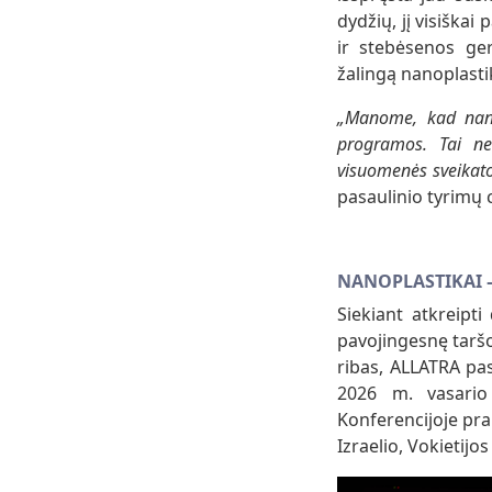
dydžių, jį visiška
ir stebėsenos ge
žalingą nanoplasti
„Manome, kad nano
programos. Tai ne 
visuomenės sveikato
pasaulinio tyrimų 
NANOPLASTIKAI 
Siekiant atkreipt
pavojingesnę taršo
ribas, ALLATRA pa
2026 m. vasari
Konferencijoje pra
Izraelio, Vokietijos