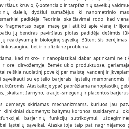
viršiaus krūvio, ζ-potencialo ir tarpfazinių sąveikų vaidm
ikinių dalelių dydžiui sumažėjus iki nanometrinio mast
 smarkiai padidėja. Teoriniai skaičiavimai rodo, kad v
o fragmentas pagal masę gali atitikti apie vieną trilij
pačiu jų bendras paviršiaus plotas padidėja dešimtis tūk
a jų reaktyvumą ir biologinę sąveiką. Būtent šis perėjima
linkosaugine, bet ir biofizikine problema.
žiama, kad mikro- ir nanoplastikai dabar aptinkami ne t
t ir ore, dirvožemyje, žemės ūkio produktuose, geriamaj
i reiškia nuolatinį poveikį per maistą, vandenį ir įkvepi
i sąveikauti su epitelio barjerais, ląstelių membranomis,
truktūromis. Ataskaitoje ypač pabrėžiama nanoplastikų geb
us, įskaitant žarnyno, kraujo–smegenų ir placentos barjerus
gas dėmesys skiriamas mechanizmams, kuriuos jau patvirt
ir klinikiniai duomenys: baltymų koronos susidarymui, oks
sfunkcijai, barjerinių funkcijų sutrikdymui, uždegimin
ų bei ląstelių sąveikai. Ataskaitoje taip pat nagrinėjamo