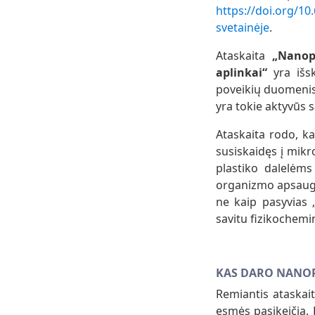
https://doi.org/1
svetainėje
.
Ataskaita
„Nanopla
aplinkai“
yra išs
poveikių duomenis.
yra tokie aktyvūs
Ataskaita rodo, ka
susiskaidęs į mikr
plastiko dalelėms
organizmo apsaugin
ne kaip pasyvias 
savitu fizikochem
KAS DARO NANOP
Remiantis ataskait
esmės pasikeičia. 