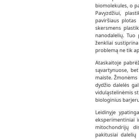
biomolekules, o pa
Pavyzdžiui, plast
paviršiaus plotas
skersmens plastik
nanodalelių. Tuo 
ženkliai sustiprin
problemą ne tik ap
Ataskaitoje pabrė
sąvartynuose, be
maiste. Žmonėms ta
dydžio dalelės gal
viduląstelinėmis s
biologinius barjer
Leidinyje ypatin
eksperimentiniai 
mitochondrijų di
pakitusiai daleli