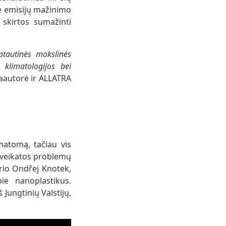
be emisijų mažinimo
skirtos sumažinti
tautinės mokslinės
 klimatologijos bei
aautorė ir ALLATRA
matomą, tačiau vis
 sveikatos problemų
rio Ondřej Knotek,
e nanoplastikus.
Jungtinių Valstijų,