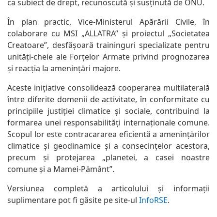
ca subiect de drept, recunoscută și susținută de ONU.
În plan practic, Vice-Ministerul Apărării Civile, în
colaborare cu MSI „ALLATRA” și proiectul „Societatea
Creatoare”, desfășoară traininguri specializate pentru
unități-cheie ale Forțelor Armate privind prognozarea
și reacția la amenințări majore.
Aceste inițiative consolidează cooperarea multilaterală
între diferite domenii de activitate, în conformitate cu
principiile justiției climatice și sociale, contribuind la
formarea unei responsabilități internaționale comune.
Scopul lor este contracararea eficientă a amenințărilor
climatice și geodinamice și a consecințelor acestora,
precum și protejarea „planetei, a casei noastre
comune și a Mamei-Pământ”.
Versiunea completă a articolului și informații
suplimentare pot fi găsite pe site-ul
InfoRSE
.