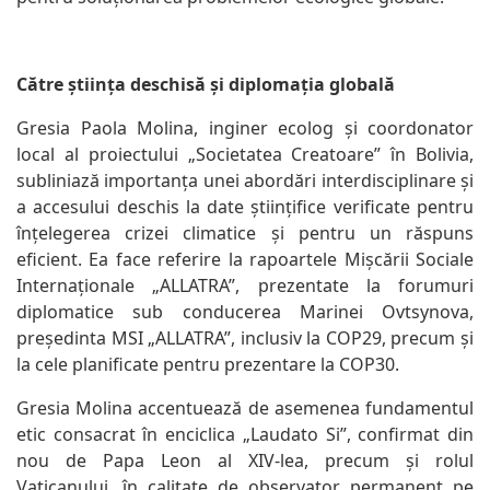
Către știința deschisă și diplomația globală
Gresia Paola Molina, inginer ecolog și coordonator
local al proiectului „Societatea Creatoare” în Bolivia,
subliniază importanța unei abordări interdisciplinare și
a accesului deschis la date științifice verificate pentru
înțelegerea crizei climatice și pentru un răspuns
eficient. Ea face referire la rapoartele Mișcării Sociale
Internaționale „ALLATRA”, prezentate la forumuri
diplomatice sub conducerea Marinei Ovtsynova,
președinta MSI „ALLATRA”, inclusiv la COP29, precum și
la cele planificate pentru prezentare la COP30.
Gresia Molina accentuează de asemenea fundamentul
etic consacrat în enciclica „Laudato Si”, confirmat din
nou de Papa Leon al XIV-lea, precum și rolul
Vaticanului, în calitate de observator permanent pe