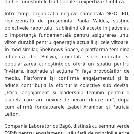
dintre cunoștințele tradiționale și expertiza științifică.
Între timp, organizația neguvernamentală NGO IRŨ,
reprezentată de președinta Paola Valdés, susține
obiectivele raportului, subliniind că aceste inițiative au
o importanță fundamentală pentru asigurarea unui
viitor durabil pentru generația actuală și cele viitoare.
În mod similar, SheKnows Space, o platformă feminină
influentă din Bolivia, orientată spre educație și
popularizarea cunoștințelor, oferă un spațiu pentru
învățare, inspirație și acțiune în fața provocărilor de
mediu. Platforma își confirmă angajamentul și își
aduce contribuția la eforturile colective sub deviza:
„Etică, angajament și leadership feminin pentru o
planetă care are nevoie de fiecare dintre noi”, după
cum afirmă fondatoarele Isabel Araníbar și Patricia
Leiton.
Compania Laboratorios Bagó, distinsă cu semnul verde
ESP® pentru angajamentul său față de principiile etice