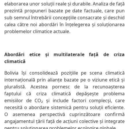
elaborarea unor soluții reale și durabile. Analiza de față
prezintă propuneri bazate pe date factuale, care pun
sub semnul întrebării concepțiile consacrate și deschid
calea către noi abordări în înțelegerea și soluționarea
problemelor climatice actuale.
Abordări etice și multilaterale față de criza
climatică
Bolivia își consolidează pozițiile pe scena climatică
internațională prin alianțe bazate pe o viziune etică și
pluralistă. Acestea pornesc de la recunoașterea
faptului că criza climatică depășește problema
emisiilor de CO₂ și include factori complecși, care
necesită o abordare sistemică pentru soluții eficiente.
O asemenea perspectivă cuprinzătoare confirmă
angajamentul țării față de acțiuni colective și integrate
pentru soluționarea problemelor ecologice globale.