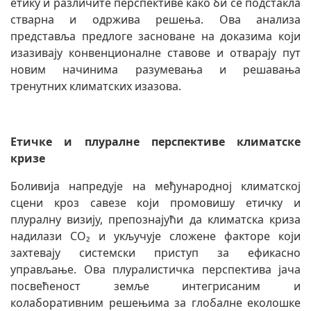
етику и различите перспективе како би се подстакла
стварна и одржива решења. Ова анализа
представља предлоге засноване на доказима који
изазивају конвенционалне ставове и отварају пут
новим начинима разумевања и решавања
тренутних климатских изазова.
Етичке и плуралне перспективе климатске
кризе
Боливија напредује на међународној климатској
сцени кроз савезе који промовишу етичку и
плуралну визију, препознајући да климатска криза
надилази CO₂ и укључује сложене факторе који
захтевају системски приступ за ефикасно
управљање. Ова плуралистичка перспектива јача
посвећеност земље интегрисаним и
колаборативним решењима за глобалне еколошке