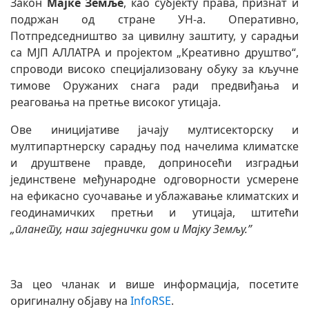
Закон
Мајке Земље
, као субјекту права, признат и
подржан од стране УН-а. Оперативно,
Потпредседништво за цивилну заштиту, у сарадњи
сa МЈП АЛЛАТРА и пројектом „Креативно друштво“,
спроводи високо специјализовану обуку за кључне
тимове Оружаних снага ради предвиђања и
реаговања на претње високог утицаја.
Ове иницијативе јачају мултисекторску и
мултипартнерску сарадњу под начелима климатске
и друштвене правде, доприносећи изградњи
јединствене међународне одговорности усмерене
на ефикасно суочавање и ублажавање климатских и
геодинамичких претњи и утицаја, штитећи
„планету, наш заједнички дом и Мајку Земљу.”
За цео чланак и више информација, посетите
оригиналну објаву на
InfoRSE
.