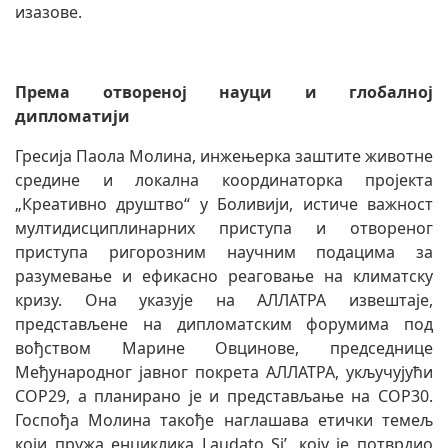
изазове.
Према отвореној науци и глобалној
дипломатији
Гресија Паола Молина, инжењерка заштите животне
средине и локална координаторка пројекта
„Креативно друштво“ у Боливији, истиче важност
мултидисциплинарних приступа и отвореног
приступа ригорозним научним подацима за
разумевање и ефикасно реаговање на климатску
кризу. Она указује на АЛЛАТРА извештаје,
представљене на дипломатским форумима под
вођством Марине Овцинове, председнице
Међународног јавног покрета АЛЛАТРА, укључујући
COP29, а планирано је и представљање на COP30.
Госпођа Молина такође наглашава етички темељ
који пружа енциклика Laudato Si’, коју је потврдио