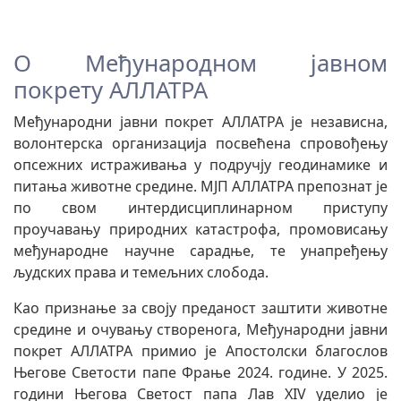
О Међународном јавном
покрету АЛЛАТРА
Међународни јавни покрет АЛЛАТРА је независна,
волонтерска организација посвећена спровођењу
опсежних истраживања у подручју геодинамике и
питања животне средине. МЈП АЛЛАТРА препознат је
по свом интердисциплинарном приступу
проучавању природних катастрофа, промовисању
међународне научне сарадње, те унапређењу
људских права и темељних слобода.
Као признање за своју преданост заштити животне
средине и очувању створенога, Међународни јавни
покрет АЛЛАТРА примио је Апостолски благослов
Његове Светости папе Фрање 2024. године. У 2025.
години Његова Светост папа Лав XIV уделио је