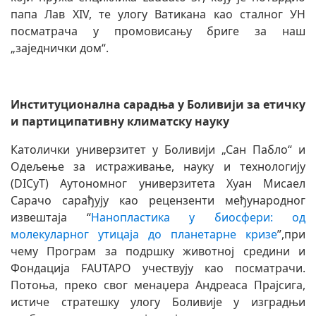
папа Лав XIV, те улогу Ватикана као сталног УН
посматрача у промовисању бриге за наш
„заједнички дом“.
Институционална сарадња у Боливији за етичку
и партиципативну климатску науку
Католички универзитет у Боливији „Сан Пабло“ и
Одељење за истраживање, науку и технологију
(DICyT) Аутономног универзитета Хуан Мисаел
Сарачо сарађују као рецензенти међународног
извештаја “
Нанопластика у биосфери: од
молекуларног утицаја до планетарне кризе
”,при
чему Програм за подршку животној средини и
Фондација FAUTAPO учествују као посматрачи.
Потоња, преко свог менаџера Андреаса Прајсига,
истиче стратешку улогу Боливије у изградњи