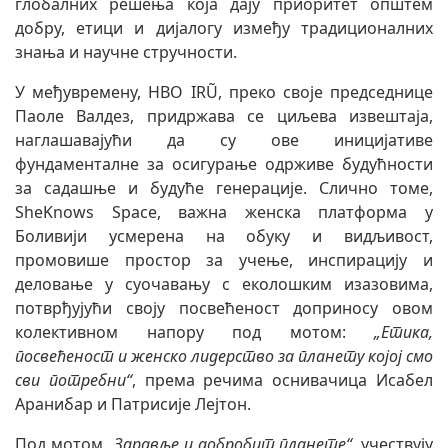
глобалних решења која дају приоритет општем
добру, етици и дијалогу између традиционалних
знања и научне стручности.
У међувремену, НВО IRŨ, преко своје председнице
Паоле Валдез, придржава се циљева извештаја,
наглашавајући да су ове иницијативе
фундаменталне за осигурање одрживе будућности
за садашње и будуће генерације. Слично томе,
SheKnows Space, важна женска платформа у
Боливији усмерена на обуку и видљивост,
промовише простор за учење, инспирацију и
деловање у суочавању с еколошким изазовима,
потврђујући своју посвећеност доприносу овом
колективном напору под мотом:
„Етика,
посвећеност и женско лидерство за планету којој смо
сви потребни“
, према речима оснивачица Исабел
Аранибар и Патрисије Лејтон.
Под мотом
„Здравље и добробит планете“
, учествују