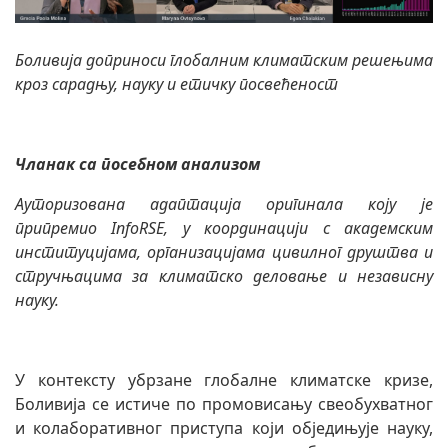
Боливија доприноси глобалним климатским решењима
кроз сарадњу, науку и етичку посвећеност
Чланак са посебном анализом
Ауторизована адаптација оригинала коју је
припремио InfoRSE, у координацији с академским
институцијама, организацијама цивилног друштва и
стручњацима за климатско деловање и независну
науку.
У контексту убрзане глобалне климатске кризе,
Боливија се истиче по промовисању свеобухватног
и колаборативног приступа који обједињује науку,