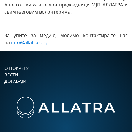
Апостолски благослов председници МЈП АЛЛАТРА и
свим његовим волонтерима.
За упите за медије, молимо контактирајте нас
на
info@allatra.org
О ПОКРЕТУ
ВЕСТИ
ДОГАЂАЈИ