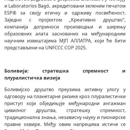
и Laboratorios Bagó, акредитовани зеленим печатом
ESP® за своју етичку и одрживу посвећеност.
Заједно с пројектом „Креативно друштво“,
компанија доприноси производњи и ширењу
образовних алата заснованих на међународним
научним извештајима МЈП АЛЛАТРА, који ће бити
представљени на UNFCCC COP 2025.
Боливија: стратешка спремност и
плуралистичка визија
Боливијско друштво преузима активну улогу у
одговору на планетарне ризике кроз плуралистички
приступ који обједињује међународни ангажман
цивилног друштва, стратешку спремност,
традиционална знања, независну науку и пионирске
правне оквире. Међу овим напрецима истиче се