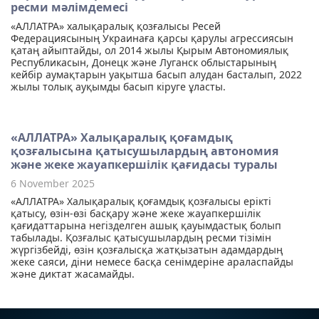
ресми мәлімдемесі
«АЛЛАТРА» халықаралық қозғалысы Ресей
Федерациясының Украинаға қарсы қарулы агрессиясын
қатаң айыптайды, ол 2014 жылы Қырым Автономиялық
Республикасын, Донецк және Луганск облыстарының
кейбір аумақтарын уақытша басып алудан басталып, 2022
жылы толық ауқымды басып кіруге ұласты.
«АЛЛАТРА» Халықаралық қоғамдық
қозғалысына қатысушылардың автономия
және жеке жауапкершілік қағидасы туралы
6 November 2025
«АЛЛАТРА» Халықаралық қоғамдық қозғалысы ерікті
қатысу, өзін-өзі басқару және жеке жауапкершілік
қағидаттарына негізделген ашық қауымдастық болып
табылады. Қозғалыс қатысушылардың ресми тізімін
жүргізбейді, өзін қозғалысқа жатқызатын адамдардың
жеке саяси, діни немесе басқа сенімдеріне араласпайды
және диктат жасамайды.