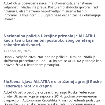
ALLATRA je posvećena načelima otvorenosti, znanstvene
valjanosti i vladavine prava. Poštujemo slobodu govora i rad
novinara, ali smatramo neprihvatljivim širenje lažnih
informacija koje ocrnjuju ugled naše organizacije i obmanjuju
javnost.
Nacionalna policija Ukrajine priznala je ALLATRU
kao žrtvu u kaznenom postupku zbog ometanja
zakonite aktivnosti.
17 February 2026
Dana 2. veljače 2026. Nacionalna policija Ukrajine izdala je
službenu proceduralnu odluku kojom se ALLATRA priznaje kao
pravna žrtva u kaznenom postupku.
Službena izjava ALLATRA-e o oružanoj agresiji Ruske
Federacije protiv Ukrajine
ALLATRA oštro osuđuje oružanu agresiju Ruske Federacije
protiv Ukrajine, koja je započela 2014. godine privremenom
okupacijom Autonomne Republike Krim i određenih područja
Donjecke i Luganske regije te eskalirala u potpunu invaziju