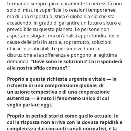
formando sempre più chiaramente la necessità non
solo di misure superficiali o reazioni temporanee,
ma di una risposta olistica e globale a ciò che sta
accadendo, in grado di garantire un futuro sicuro e
prevedibile su questo pianeta. Le persone non
aspettano slogan, ma un'analisi approfondita delle
cause delle crisi in atto e, soprattutto, soluzioni
efficaci e praticabili. Le persone vedono la
distruzione e la sofferenza e pongono la legittima
domanda:
“Dove sono le soluzioni? Chi risponderà
alla nostra sfida comune?”
Proprio a questa richiesta urgente e vitale — la
richiesta di una comprensione globale, di
un'azione tempestiva e di una cooperazione
autentica — è nato il fenomeno unico di cui
voglio parlare oggi.
Proprio in periodi storici come quello attuale, in
cui la risposta non arriva con la dovuta rapidità e
completezza dai consueti canali normativi, è la