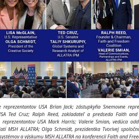
 reprezentantov USA Brian Jack; zástupkyňa Snemovne repre
USA Ted Cruz; Ralph Reed, zakladateľ a predseda Faith and 
reprezentantov USA Mark Harris; Valerie Smian, vedúca odd
atí MSH ALLATRA; Olga Schmidt, prezidentka Tvorivej spoločnos
 systémov a výskumu MSH ALLATRA na konferencii Faith and Fre