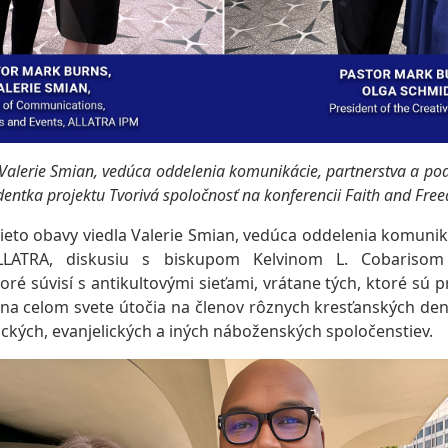
Valerie Smian, vedúca oddelenia komunikácie, partnerstva a po
dentka projektu Tvorivá spoločnosť na konferencii Faith and Fre
ieto obavy viedla Valerie Smian, vedúca oddelenia komunik
LLATRA, diskusiu s biskupom Kelvinom L. Cobariso
oré súvisí s antikultovými sieťami, vrátane tých, ktoré sú 
e na celom svete útočia na členov rôznych kresťanských den
tických, evanjelických a iných náboženských spoločenstiev.