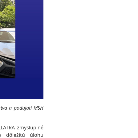
stva a podujatí MSH
LLATRA zmysluplné
e dôležitú úlohu