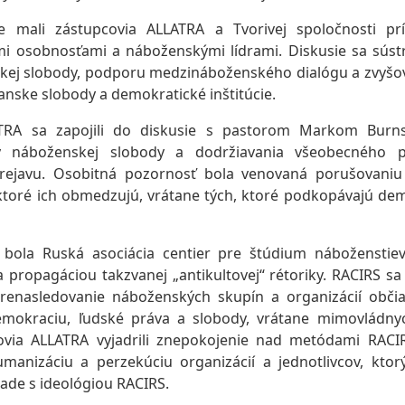
e mali zástupcovia ALLATRA a Tvorivej spoločnosti príl
mi osobnosťami a náboženskými lídrami. Diskusie sa sústre
kej slobody, podporu medzináboženského dialógu a zvyšo
nske slobody a demokratické inštitúcie.
ATRA sa zapojili do diskusie s pastorom Markom Bur
 náboženskej slobody a dodržiavania všeobecného 
prejavu. Osobitná pozornosť bola venovaná porušovaniu
 ktoré ich obmedzujú, vrátane tých, ktoré podkopávajú dem
ola Ruská asociácia centier pre štúdium náboženstiev 
 propagáciou takzvanej „antikultovej“ rétoriky. RACIRS sa
renasledovanie náboženských skupín a organizácií občia
emokraciu, ľudské práva a slobody, vrátane mimovládnyc
ovia ALLATRA vyjadrili znepokojenie nad metódami RACIR
manizáciu a perzekúciu organizácií a jednotlivcov, ktor
úlade s ideológiou RACIRS.