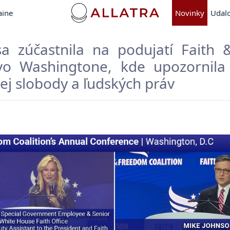
aine
Novinky
Udalo
a zúčastnila na podujatí Faith
 vo Washingtone, kde upozornila
j slobody a ľudských práv