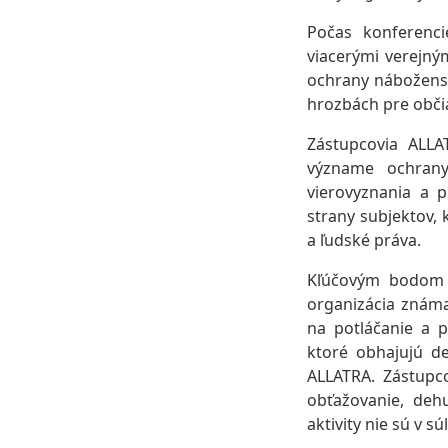
Počas konferenci
viacerými verejný
ochrany nábožens
hrozbách pre občia
Zástupcovia ALL
význame ochrany
vierovyznania a 
strany subjektov,
a ľudské práva.
Kľúčovým bodom b
organizácia známa
na potláčanie a p
ktoré obhajujú d
ALLATRA. Zástupc
obťažovanie, dehu
aktivity nie sú v s