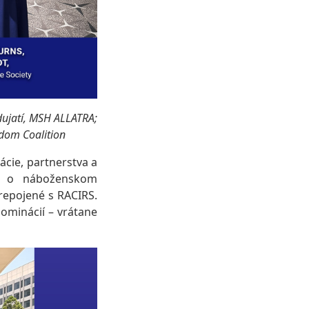
dujatí, MSH ALLATRA;
edom Coalition
ácie, partnerstva a
m o náboženskom
prepojené s RACIRS.
ominácií – vrátane