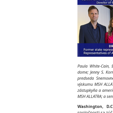
Paula White-Cain, 
dome; Jenny S. Korn
predseda Snemovne 
výskumu MSH ALLATRA
zástupkyňa a americ
MSH ALLATRA; a sená
Washington, D.C
spoločnosti sa zúč