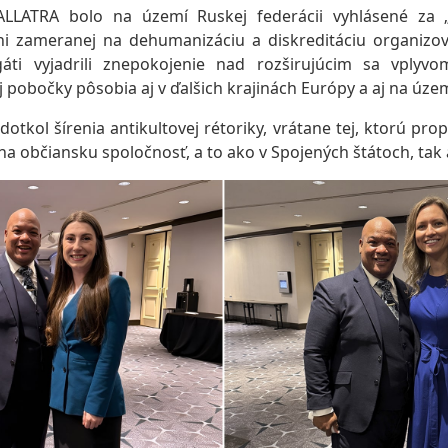
LLATRA bolo na území Ruskej federácii vyhlásené za „
i zameranej na dehumanizáciu a diskreditáciu organizov
áti vyjadrili znepokojenie nad rozširujúcim sa vplyv
j pobočky pôsobia aj v ďalšich krajinách Európy a aj na územ
dotkol šírenia antikultovej rétoriky, vrátane tej, ktorú prop
na občiansku spoločnosť, a to ako v Spojených štátoch, tak 