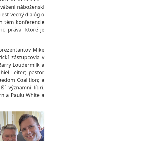
, vážení náboženskí
iesť vecný dialóg o
ch tém konferencie
o práva, ktoré je
eprezentantov Mike
ickí zástupcovia v
Barry Loudermilk a
iel Leiter; pastor
eedom Coalition; a
ší významní lídri.
rn a Paulu White a