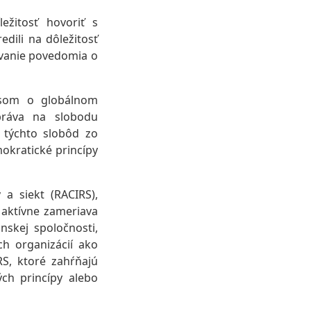
ežitosť hovoriť s
dili na dôležitosť
vanie povedomia o
nsom o globálnom
práva na slobodu
 týchto slobôd zo
okratické princípy
a siekt (RACIRS),
 aktívne zameriava
nskej spoločnosti,
h organizácií ako
S, ktoré zahŕňajú
ých princípy alebo