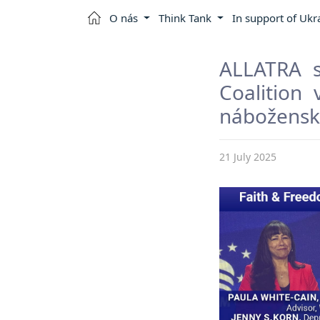
O nás
Think Tank
In support of Ukr
ALLATRA s
Coalition
náboženske
21 July 2025