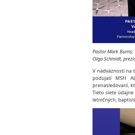
Pastor Mark Burns; 
Olga Schmidt, prezi
V nadväznosti na t
podujatí MSH A
prenasledovaní, kt
Tieto siete údajn
letničných, baptis