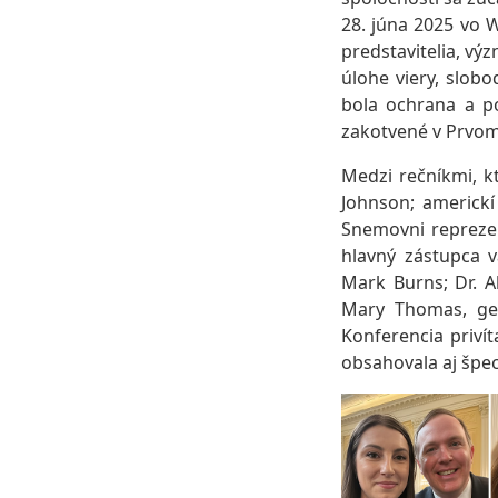
28. júna 2025 vo W
predstavitelia, vý
úlohe viery, slob
bola ochrana a p
zakotvené v Prvo
Medzi rečníkmi, k
Johnson; americkí
Snemovni reprezen
hlavný zástupca v
Mark Burns; Dr. A
Mary Thomas, gene
Konferencia priví
obsahovala aj špe