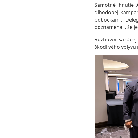
Samotné hnutie A
dlhodobej kampan
pobočkami. Deleg
poznamenali, že je
Rozhovor sa ďalej 
škodlivého vplyvu 