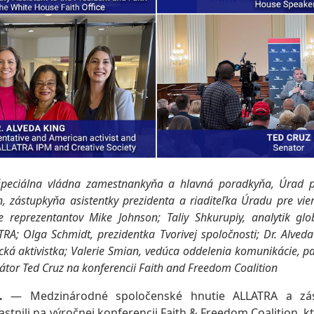
špeciálna vládna zamestnankyňa a hlavná poradkyňa, Úrad p
, zástupkyňa asistentky prezidenta a riaditeľka Úradu pre vi
reprezentantov Mike Johnson; Taliy Shkurupiy, analytik gl
; Olga Schmidt, prezidentka Tvorivej spoločnosti; Dr. Alveda
ká aktivistka; Valerie Smian, vedúca oddelenia komunikácie, pa
tor Ted Cruz na konferencii Faith and Freedom Coalition
.
— Medzinárodné spoločenské hnutie ALLATRA a zást
astnili na výročnej konferencii Faith & Freedom Coalition, kt