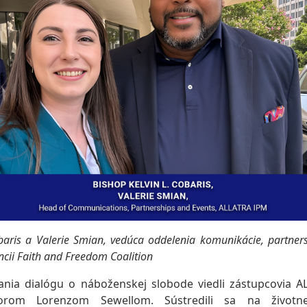
obaris a Valerie Smian, vedúca oddelenia komunikácie, partner
cii Faith and Freedom Coalition
ania dialógu o náboženskej slobode viedli zástupcovia A
orom Lorenzom Sewellom. Sústredili sa na životn