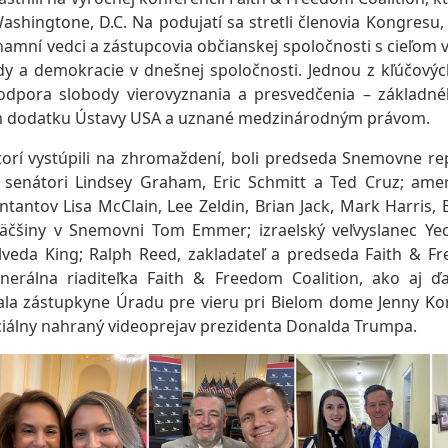
ashingtone, D.C. Na podujatí sa stretli členovia Kongresu
znamní vedci a zástupcovia občianskej spoločnosti s cieľom v
ody a demokracie v dnešnej spoločnosti. Jednou z kľúčový
odpora slobody vierovyznania a presvedčenia – základnéh
m dodatku Ústavy USA a uznané medzinárodným právom.
torí vystúpili na zhromaždení, boli predseda Snemovne r
 senátori Lindsey Graham, Eric Schmitt a Ted Cruz; amer
tantov Lisa McClain, Lee Zeldin, Brian Jack, Mark Harris, 
äčšiny v Snemovni Tom Emmer; izraelský veľvyslanec Yech
lveda King; Ralph Reed, zakladateľ a predseda Faith & Fr
rálna riaditeľka Faith & Freedom Coalition, ako aj ďal
tala zástupkyne Úradu pre vieru pri Bielom dome Jenny Ko
ciálny nahraný videoprejav prezidenta Donalda Trumpa.