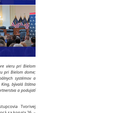
re vieru pri Bielom
eru pri Bielom dome;
obálnych systémov a
 King, bývalá štátna
rtnerstva a podujatí
upcovia Tvorivej
orá sa konala 26. –