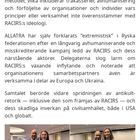
metoder, vilka inkluderar trakasserier, avhumanisering
och förföljelse av organisationer och individer vars
principer eller verksamhet inte överensstämmer med
RACIRS:s ideologi.
ALLATRA har själv förklarats ”extremistisk” i Ryska
federationen efter en långvarig avhumaniserande och
misskrediterande kampanj ledd av RACIRS och dess
närstående aktörer. Delegaterna slog larm om
RACIRS:s växande inflytande och noterade att
organisationens samarbetspartners även är
verksamma i delar av Europa och Ukraina.
Samtalet berörde vidare spridningen av antikult-
retorik — inklusive den som främjas av RACIRS — och
dess skadliga inverkan på civilsamhället, både i USA
och globalt.