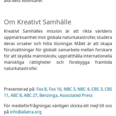
alla dess volontärer.
Om Kreativt Samhälle
Kreativt Samhälles mission är att rikta världens
uppmärksamhet mot globala naturkatastrofer, studera
deras orsaker och hitta lösningar. Målet är att skapa
förutsättningar för globalt samarbete mellan forskare
för att skydda människoliv, upprätthålla internationella
mänskliga rättigheter och förebygga framtida
naturkatastrofer.
Presenterad på:
Fox 8
,
Fox 16
,
NBC 3
,
NBC 4
,
CBS 3
,
CBS
11
,
ABC 8
,
ABC 27
,
Benzinga
,
Asossiated Press
För medieförfrågningar, vänligen skicka ett mejl till oss
på
info@allatra.org