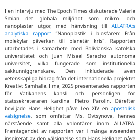
I en intervju med The Epoch Times diskuterade Valerie
Smian det globala miljöhot som mikro- och
nanoplaster utgör, med hänvisning till
ALLATRA:s
analytiska rapport
”Nanoplastik i biosfären: Från
molekylär påverkan till planetär kris”. Rapporten
utarbetades i samarbete med Bolivianska katolska
universitetet och Juan Misael Saracho autonoma
universitet, vilka fungerade som institutionella
sakkunniggranskare. Den inkluderade även
vetenskapliga bidrag från det internationella projektet
Kreativt Samhälle. I maj 2025 presenterades rapporten
för Vatikanens kansli och personligen för
statssekreteraren kardinal Pietro Parolin. Därefter
beviljade Hans Helighet påve Leo XIV en
apostolisk
välsignelse
, som omfattar Ms. Ovtsynova, hennes
närstående samt alla volontärer inom ALLATRA.
Framtagandet av rapporten var i många avseenden
inspirerat av den välsignelse som Hans Helighet påve