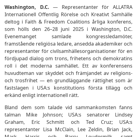
Washington, D.C.
— Representanter för ALLATRA
Internationell Offentlig Rörelse och Kreativt Samhälle
deltog i Faith & Freedom Coalitions årliga konferens,
som hölls den 26–28 juni 2025 i Washington, D.C.
Evenemanget samlade kongressledamöter,
framstående religiösa ledare, ansedda akademiker och
representanter för civilsamhällesorganisationer för en
fördjupad dialog om trons, frihetens och demokratins
roll i det moderna samhället. Ett av konferensens
huvudteman var skyddet och främjandet av religions-
och trosfrihet — en grundläggande rättighet som är
fastslagen i USA:s konstitutions första tillägg och
erkänd enligt internationell rätt.
Bland dem som talade vid sammankomsten fanns
talman Mike Johnson; USA:s senatorer Lindsey
Graham, Eric Schmitt och Ted Cruz; USA:s
representanter Lisa McClain, Lee Zeldin, Brian Jack,
Mark Harris och Barry Loudermilk samt