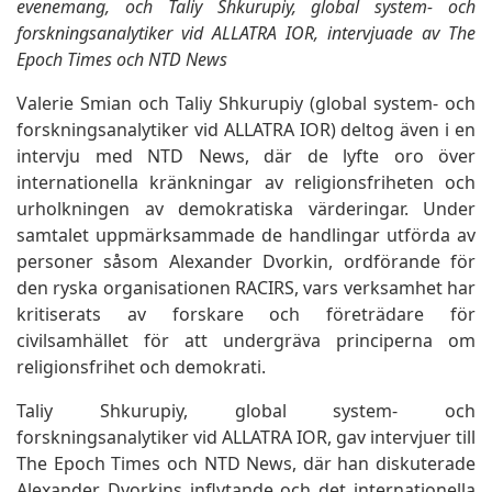
evenemang, och Taliy Shkurupiy, global system- och
forskningsanalytiker vid ALLATRA IOR, intervjuade av The
Epoch Times och NTD News
Valerie Smian och Taliy Shkurupiy (global system- och
forskningsanalytiker vid ALLATRA IOR) deltog även i en
intervju med NTD News, där de lyfte oro över
internationella kränkningar av religionsfriheten och
urholkningen av demokratiska värderingar. Under
samtalet uppmärksammade de handlingar utförda av
personer såsom Alexander Dvorkin, ordförande för
den ryska organisationen RACIRS, vars verksamhet har
kritiserats av forskare och företrädare för
civilsamhället för att undergräva principerna om
religionsfrihet och demokrati.
Taliy Shkurupiy, global system- och
forskningsanalytiker vid ALLATRA IOR, gav intervjuer till
The Epoch Times och NTD News, där han diskuterade
Alexander Dvorkins inflytande och det internationella