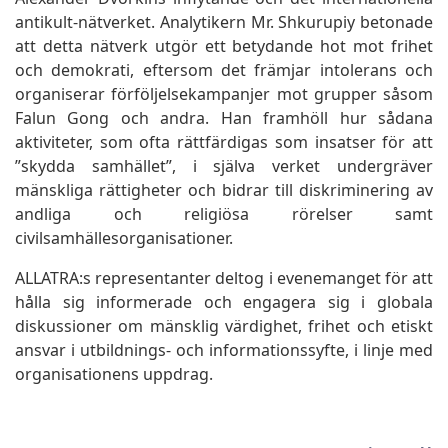
antikult-nätverket. Analytikern Mr. Shkurupiy betonade
att detta nätverk utgör ett betydande hot mot frihet
och demokrati, eftersom det främjar intolerans och
organiserar förföljelsekampanjer mot grupper såsom
Falun Gong och andra. Han framhöll hur sådana
aktiviteter, som ofta rättfärdigas som insatser för att
”skydda samhället”, i själva verket undergräver
mänskliga rättigheter och bidrar till diskriminering av
andliga och religiösa rörelser samt
civilsamhällesorganisationer.
ALLATRA:s representanter deltog i evenemanget för att
hålla sig informerade och engagera sig i globala
diskussioner om mänsklig värdighet, frihet och etiskt
ansvar i utbildnings- och informationssyfte, i linje med
organisationens uppdrag.