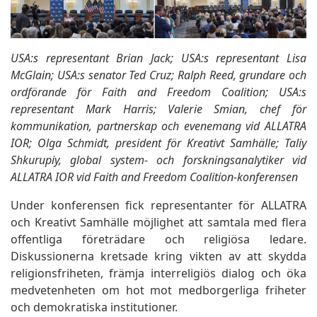
USA:s representant Brian Jack; USA:s representant Lisa
McGlain; USA:s senator Ted Cruz; Ralph Reed, grundare och
ordförande för Faith and Freedom Coalition; USA:s
representant Mark Harris; Valerie Smian, chef för
kommunikation, partnerskap och evenemang vid ALLATRA
IOR; Olga Schmidt, president för Kreativt Samhälle; Taliy
Shkurupiy, global system- och forskningsanalytiker vid
ALLATRA IOR vid Faith and Freedom Coalition-konferensen
Under konferensen fick representanter för ALLATRA
och Kreativt Samhälle möjlighet att samtala med flera
offentliga företrädare och religiösa ledare.
Diskussionerna kretsade kring vikten av att skydda
religionsfriheten, främja interreligiös dialog och öka
medvetenheten om hot mot medborgerliga friheter
och demokratiska institutioner.