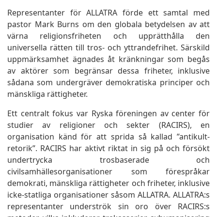
Representanter för ALLATRA förde ett samtal med
pastor Mark Burns om den globala betydelsen av att
värna religionsfriheten och upprätthålla den
universella rätten till tros- och yttrandefrihet. Särskild
uppmärksamhet ägnades åt kränkningar som begås
av aktörer som begränsar dessa friheter, inklusive
sådana som undergräver demokratiska principer och
mänskliga rättigheter.
Ett centralt fokus var Ryska föreningen av center för
studier av religioner och sekter (RACIRS), en
organisation känd för att sprida så kallad ”antikult-
retorik”. RACIRS har aktivt riktat in sig på och försökt
undertrycka trosbaserade och
civilsamhällesorganisationer som förespråkar
demokrati, mänskliga rättigheter och friheter, inklusive
icke-statliga organisationer såsom ALLATRA. ALLATRA:s
representanter underströk sin oro över RACIRS:s