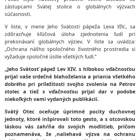
zástupcami Svätej stolice o globálnych výzvach
súčasnosti.
V liste, v mene Jeho Svätosti pápeža Leva XIV., sa
zdôrazňuje kľúčová úloha zjednotenia ľudí pri
prekonávaní globálnych výziev. V liste sa uvádza:
„Ochrana nášho spoločného životného prostredia si
vyžaduje spoločné úsilie všetkých ľudí.“
„Jeho Svätosť pápež Lev XIV. s hlbokou vďačnosťou
prijal vaše srdečné blahoželania a priania všetkého
dobrého pri príležitosti svojho zvolenia na Petrov
stolec a tiež s vďačnosťou prijal dar v podobe
niekoľkých vami vydaných publikácií.
Svätý Otec oceňuje úprimné pocity duchovnej
jednoty, ktoré inšpirovali toto gesto, a s otcovskou
láskou vás zahŕňa do svojich modlitieb, pričom
poznamenáva, že ‚naliehavá výzva na ochranu