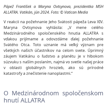
Pápež František a Maryna Ovtsynova, prezidentka MSH
ALLATRA. Vatikán, jún 2024. Foto: © Vatican Media
V reakcii na požehnanie Jeho Svätosti pápeža Leva XIV.
Maryna Ovtsynova vyhlásila: „V mene celého
Medzinárodného spoločenského hnutia ALLATRA s
vďakou prijímame a odovzdáme ďalej požehnanie
Svätého Otca. Toto uznanie má veľký význam pre
všetkých našich účastníkov na celom svete. Úprimný
záujem Vatikánu o ľudstvo a planétu je v hlbokom
súzvuku s naším poslaním, najmä vo svetle našej práce
v oblasti globálnych hrozieb, ako sú prírodné
katastrofy a znečistenie nanoplastmi.“
O Medzinárodnom spoločenskom
hnutí ALLATRA