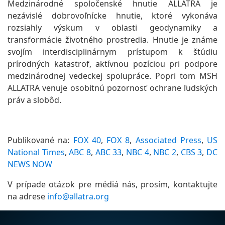
Medzinárodné spoločenské hnutie ALLATRA je
nezávislé dobrovoľnícke hnutie, ktoré vykonáva
rozsiahly výskum v oblasti geodynamiky a
transformácie životného prostredia. Hnutie je známe
svojím interdisciplinárnym prístupom k štúdiu
prírodných katastrof, aktívnou pozíciou pri podpore
medzinárodnej vedeckej spolupráce. Popri tom MSH
ALLATRA venuje osobitnú pozornosť ochrane ľudských
práv a slobôd.
Publikované na:
FOX 40
,
FOX 8
,
Associated Press
,
US
National Times
,
ABC 8
,
ABC 33
,
NBC 4
,
NBC 2
,
CBS 3
,
DC
NEWS NOW
V prípade otázok pre médiá nás, prosím, kontaktujte
na adrese
info@allatra.org