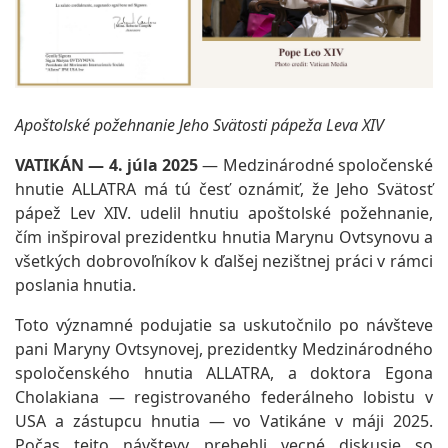
Apoštolské požehnanie Jeho Svätosti pápeža Leva XIV
VATIKÁN — 4. júla 2025
— Medzinárodné spoločenské
hnutie ALLATRA má tú česť oznámiť, že Jeho Svätosť
pápež Lev XIV. udelil hnutiu apoštolské požehnanie,
čím inšpiroval prezidentku hnutia Marynu Ovtsynovu a
všetkých dobrovoľníkov k ďalšej nezištnej práci v rámci
poslania hnutia.
Toto významné podujatie sa uskutočnilo po návšteve
pani Maryny Ovtsynovej, prezidentky Medzinárodného
spoločenského hnutia ALLATRA, a doktora Egona
Cholakiana — registrovaného federálneho lobistu v
USA a zástupcu hnutia — vo Vatikáne v máji 2025.
Počas tejto návštevy prebehli vecné diskusie so