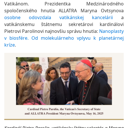
Vatikánom. Prezidentka Medzinárodného
spoločenského hnutia ALLATRA Maryna Ovtsynova
osobne odovzdala vatikánskej kancelárii
a
vatikánskemu štátnemu sekretárovi kardinálovi
Pietrovi Parolinovi najnovšiu správu hnutia:
Nanoplasty
v biosfére. Od molekulárneho vplyvu k planetárnej
kríze
.
Kardinál Pietro Parolin, vatikánsky štátny sekretár, a Maryna