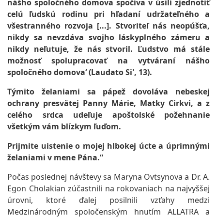
nášho spoločného domova spočíva v úsilí zjednotiť
celú ľudskú rodinu pri hľadaní udržateľného a
všestranného rozvoja [...]. Stvoriteľ nás neopúšťa,
nikdy sa nevzdáva svojho láskyplného zámeru a
nikdy neľutuje, že nás stvoril. Ľudstvo má stále
možnosť spolupracovať na vytváraní nášho
spoločného domova‘ (Laudato Si', 13).
Týmito želaniami sa pápež dovoláva nebeskej
ochrany presvätej Panny Márie, Matky Cirkvi, a z
celého srdca udeľuje apoštolské požehnanie
všetkým vám blízkym ľuďom.
Prijmite uistenie o mojej hlbokej úcte a úprimnými
želaniami v mene Pána.“
Počas poslednej návštevy sa Maryna Ovtsynova a Dr. A.
Egon Cholakian zúčastnili na rokovaniach na najvyššej
úrovni, ktoré ďalej posilnili vzťahy medzi
Medzinárodným spoločenským hnutím ALLATRA a