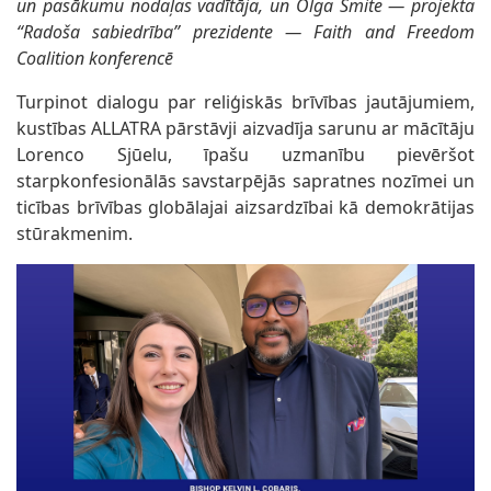
un pasākumu nodaļas vadītāja, un Olga Šmite — projekta
“Radoša sabiedrība” prezidente — Faith and Freedom
Coalition konferencē
Turpinot dialogu par reliģiskās brīvības jautājumiem,
kustības ALLATRA pārstāvji aizvadīja sarunu ar mācītāju
Lorenco Sjūelu, īpašu uzmanību pievēršot
starpkonfesionālās savstarpējās sapratnes nozīmei un
ticības brīvības globālajai aizsardzībai kā demokrātijas
stūrakmenim.