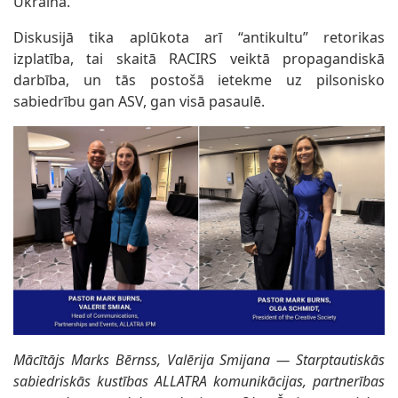
Ukrainā.
Diskusijā tika aplūkota arī “antikultu” retorikas
izplatība, tai skaitā RACIRS veiktā propagandiskā
darbība, un tās postošā ietekme uz pilsonisko
sabiedrību gan ASV, gan visā pasaulē.
Mācītājs Marks Bērnss, Valērija Smijana — Starptautiskās
sabiedriskās kustības ALLATRA komunikācijas, partnerības