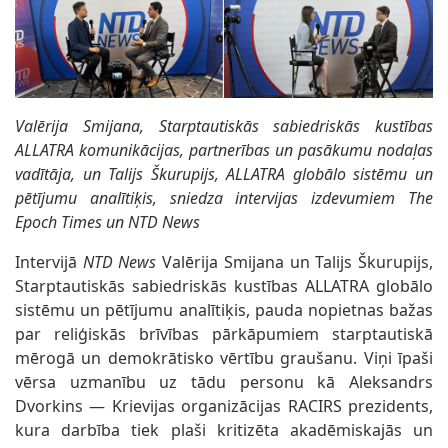
Valērija Smijana, Starptautiskās sabiedriskās kustības
ALLATRA komunikācijas, partnerības un pasākumu nodaļas
vadītāja, un Talijs Škurupijs, ALLATRA globālo sistēmu un
pētījumu analītiķis, sniedza intervijas izdevumiem The
Epoch Times un NTD News
Intervijā
NTD News
Valērija Smijana un Talijs Škurupijs,
Starptautiskās sabiedriskās kustības ALLATRA globālo
sistēmu un pētījumu analītiķis, pauda nopietnas bažas
par reliģiskās brīvības pārkāpumiem starptautiskā
mērogā un demokrātisko vērtību graušanu. Viņi īpaši
vērsa uzmanību uz tādu personu kā Aleksandrs
Dvorkins — Krievijas organizācijas RACIRS prezidents,
kura darbība tiek plaši kritizēta akadēmiskajās un