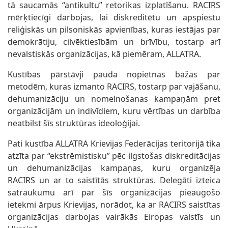
tā saucamās “antikultu” retorikas izplatīšanu. RACIRS
mērķtiecīgi darbojas, lai diskreditētu un apspiestu
reliģiskās un pilsoniskās apvienības, kuras iestājas par
demokrātiju, cilvēktiesībām un brīvību, tostarp arī
nevalstiskās organizācijas, kā piemēram, ALLATRA.
Kustības pārstāvji pauda nopietnas bažas par
metodēm, kuras izmanto RACIRS, tostarp par vajāšanu,
dehumanizāciju un nomelnošanas kampaņām pret
organizācijām un indivīdiem, kuru vērtības un darbība
neatbilst šīs struktūras ideoloģijai.
Pati kustība ALLATRA Krievijas Federācijas teritorijā tika
atzīta par “ekstrēmistisku” pēc ilgstošas diskreditācijas
un dehumanizācijas kampaņas, kuru organizēja
RACIRS un ar to saistītās struktūras. Delegāti izteica
satraukumu arī par šīs organizācijas pieaugošo
ietekmi ārpus Krievijas, norādot, ka ar RACIRS saistītas
organizācijas darbojas vairākās Eiropas valstīs un