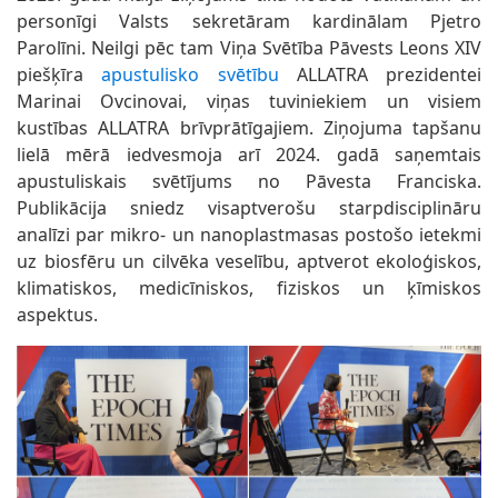
personīgi Valsts sekretāram kardinālam Pjetro
Parolīni. Neilgi pēc tam Viņa Svētība Pāvests Leons XIV
piešķīra
apustulisko svētību
ALLATRA prezidentei
Marinai Ovcinovai, viņas tuviniekiem un visiem
kustības ALLATRA brīvprātīgajiem. Ziņojuma tapšanu
lielā mērā iedvesmoja arī 2024. gadā saņemtais
apustuliskais svētījums no Pāvesta Franciska.
Publikācija sniedz visaptverošu starpdisciplināru
analīzi par mikro- un nanoplastmasas postošo ietekmi
uz biosfēru un cilvēka veselību, aptverot ekoloģiskos,
klimatiskos, medicīniskos, fiziskos un ķīmiskos
aspektus.