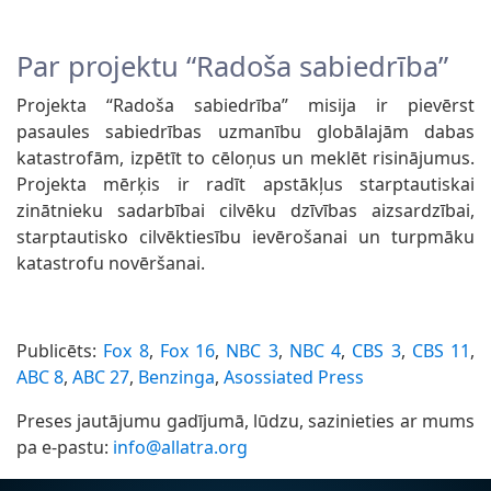
Par projektu “Radoša sabiedrība”
Projekta “Radoša sabiedrība” misija ir pievērst
pasaules sabiedrības uzmanību globālajām dabas
katastrofām, izpētīt to cēloņus un meklēt risinājumus.
Projekta mērķis ir radīt apstākļus starptautiskai
zinātnieku sadarbībai cilvēku dzīvības aizsardzībai,
starptautisko cilvēktiesību ievērošanai un turpmāku
katastrofu novēršanai.
Publicēts:
Fox 8
,
Fox 16
,
NBC 3
,
NBC 4
,
CBS 3
,
CBS 11
,
ABC 8
,
ABC 27
,
Benzinga
,
Asossiated Press
Preses jautājumu gadījumā, lūdzu, sazinieties ar mums
pa e-pastu:
info@allatra.org