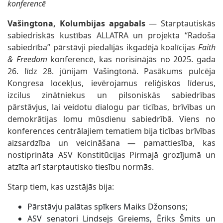
konferencē
Vašingtona, Kolumbijas apgabals
— Starptautiskās
sabiedriskās kustības ALLATRA un projekta “Radoša
sabiedrība” pārstāvji piedalījās ikgadējā koalīcijas
Faith
& Freedom
konferencē, kas norisinājās no 2025. gada
26. līdz 28. jūnijam Vašingtonā. Pasākums pulcēja
Kongresa locekļus, ievērojamus reliģiskos līderus,
izcilus zinātniekus un pilsoniskās sabiedrības
pārstāvjus, lai veidotu dialogu par ticības, brīvības un
demokrātijas lomu mūsdienu sabiedrībā. Viens no
konferences centrālajiem tematiem bija ticības brīvības
aizsardzība un veicināšana — pamattiesība, kas
nostiprināta ASV Konstitūcijas Pirmajā grozījumā un
atzīta arī starptautisko tiesību normās.
Starp tiem, kas uzstājās bija:
Pārstāvju palātas spīkers Maiks Džonsons;
ASV senatori Lindsejs Greiems, Ēriks Šmits un