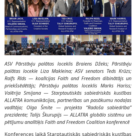
ASV Pārstāvju palātas loceklis Braiens Džeks; Pārstāvju
palātas locekle Liza Makleina; ASV senators Teds Krūzs;
Ralfs Rīds — koalīcijas Faith and Freedom dibinātājs un
priekšsēdētājs; Pārstāvju palātas loceklis Marks Hariss;
Valērija Smijana — Starptautiskās sabiedriskās kustības
ALLATRA komunikācijas, partnerības un pasākumu nodaļas
vadītāja; Olga Šmite — projekta “Radoša sabiedrība”
prezidente; Talijs Škurupijs — ALLATRA globālo sistēmu un
pētījumu analītiķis Faith and Freedom Coalition konferencē
Konferences laikā Starptautiskās sabiedriskās kustības