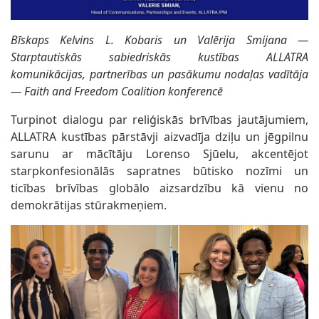
Bīskaps Kelvins L. Kobaris un Valērija Smijana —
Starptautiskās sabiedriskās kustības ALLATRA
komunikācijas, partnerības un pasākumu nodaļas vadītāja
— Faith and Freedom Coalition konferencē
Turpinot dialogu par reliģiskās brīvības jautājumiem,
ALLATRA kustības pārstāvji aizvadīja dziļu un jēgpilnu
sarunu ar mācītāju Lorenso Sjūelu, akcentējot
starpkonfesionālās sapratnes būtisko nozīmi un
ticības brīvības globālo aizsardzību kā vienu no
demokrātijas stūrakmeņiem.