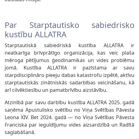
Par Starptautisko sabiedrisko
kustību ALLATRA
Starptautiskā sabiedriskā kustība ALLATRA ir
neatkarīga brīvprātīgo organizācija, kas veic plaša
mēroga pētījumus ģeodinamikas un vides problēmu
jomā. Kustība ALLATRA ir pazīstama ar savu
starpdisciplināro pieeju dabas katastrofu izpētē, aktīvu
starptautiskās zinātniskās sadarbības veicināšanu, kā
arī cilvēktiesību un pamatbrīvību aizstāvību.
Atzinībā par savu darbību kustība ALLATRA 2025. gadā
saņēma Apustulisko svētību no Viņa Svētības Pāvesta
Leona XIV. Bet 2024. gadā — no Viņa Svētības Pāvesta
Franciska par ieguldījumu vides aizsardzībā un Radītā
saglabāšanā.