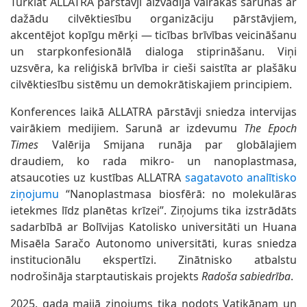
Turklāt ALLATRA pārstāvji aizvadīja vairākas sarunas ar
dažādu cilvēktiesību organizāciju pārstāvjiem,
akcentējot kopīgu mērķi — ticības brīvības veicināšanu
un starpkonfesionālā dialoga stiprināšanu. Viņi
uzsvēra, ka reliģiskā brīvība ir cieši saistīta ar plašāku
cilvēktiesību sistēmu un demokrātiskajiem principiem.
Konferences laikā ALLATRA pārstāvji sniedza intervijas
vairākiem medijiem. Sarunā ar izdevumu
The Epoch
Times
Valērija Smijana runāja par globālajiem
draudiem, ko rada mikro- un nanoplastmasa,
atsaucoties uz kustības ALLATRA
sagatavoto analītisko
ziņojumu
“Nanoplastmasa biosfērā: no molekulāras
ietekmes līdz planētas krīzei”. Ziņojums tika izstrādāts
sadarbībā ar Bolīvijas Katolisko universitāti un Huana
Misaēla Saračo Autonomo universitāti, kuras sniedza
institucionālu ekspertīzi. Zinātnisko atbalstu
nodrošināja starptautiskais projekts
Radoša sabiedrība
.
2025. gada maijā ziņojums tika nodots Vatikānam un