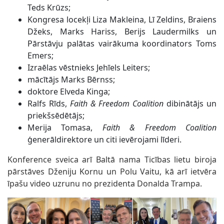
Teds Krūzs;
Kongresa locekļi Liza Makleina, Lī Zeldins, Braiens
Džeks, Marks Hariss, Berijs Laudermilks un
Pārstāvju palātas vairākuma koordinators Toms
Emers;
Izraēlas vēstnieks Jehīels Leiters;
mācītājs Marks Bērnss;
doktore Elveda Kinga;
Ralfs Rīds,
Faith & Freedom Coalition
dibinātājs un
priekšsēdētājs;
Merija Tomasa,
Faith & Freedom Coalition
ģenerāldirektore un citi ievērojami līderi.
Konference sveica arī Baltā nama Ticības lietu biroja
pārstāves Dženiju Kornu un Polu Vaitu, kā arī ietvēra
īpašu video uzrunu no prezidenta Donalda Trampa.