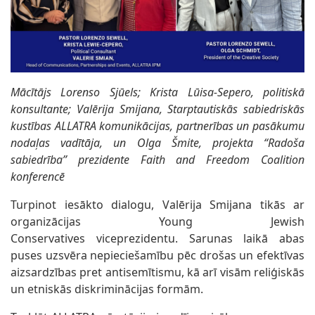
Mācītājs Lorenso Sjūels; Krista Lūisa-Sepero, politiskā
konsultante; Valērija Smijana, Starptautiskās sabiedriskās
kustības ALLATRA komunikācijas, partnerības un pasākumu
nodaļas vadītāja, un Olga Šmite, projekta “Radoša
sabiedrība” prezidente Faith and Freedom Coalition
konferencē
Turpinot iesākto dialogu, Valērija Smijana tikās ar
organizācijas Young Jewish
Conservatives viceprezidentu. Sarunas laikā abas
puses uzsvēra nepieciešamību pēc drošas un efektīvas
aizsardzības pret antisemītismu, kā arī visām reliģiskās
un etniskās diskriminācijas formām.