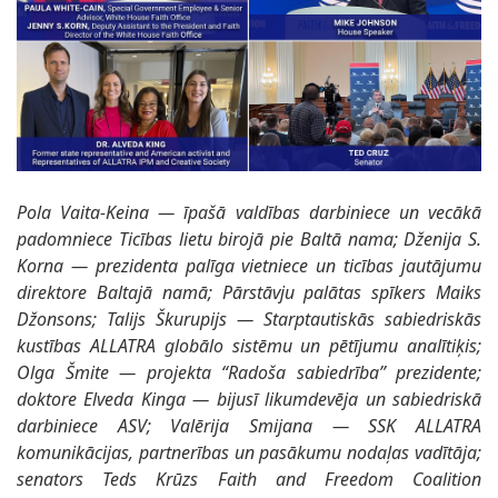
Pola Vaita-Keina — īpašā valdības darbiniece un vecākā
padomniece Ticības lietu birojā pie Baltā nama; Dženija S.
Korna — prezidenta palīga vietniece un ticības jautājumu
direktore Baltajā namā; Pārstāvju palātas spīkers Maiks
Džonsons; Talijs Škurupijs — Starptautiskās sabiedriskās
kustības ALLATRA globālo sistēmu un pētījumu analītiķis;
Olga Šmite — projekta “Radoša sabiedrība” prezidente;
doktore Elveda Kinga — bijusī likumdevēja un sabiedriskā
darbiniece ASV; Valērija Smijana — SSK ALLATRA
komunikācijas, partnerības un pasākumu nodaļas vadītāja;
senators Teds Krūzs Faith and Freedom Coalition