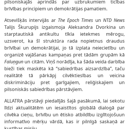
pilsoniskajās aprindās par uzbrukumiem ticības
brīvības principiem un demokrātijas pamatiem.
Atsevišķās intervijās ar
The Epoch Times
un
NTD News
Talijs Škurupijs izgaismoja Aleksandra Dvorkina un
starptautiskā antikultu tīkla ietekmes mērogu,
uzsverot, ka šī struktūra rada nopietnus draudus
brīvībai un demokrātijai, jo tā izplata neiecietību un
organizē vajāšanas kampaņas pret tādām grupām kā
Faluņgun
un citām. Viņš norādīja, ka šāda veida darbība
bieži tiek maskēta kā “sabiedrības aizsardzība”, taču
realitātē tā pārkāpj cilvēktiesības un veicina
diskrimināciju pret garīgajiem, reliģiskajiem un
pilsoniskās sabiedrības pārstāvjiem.
ALLATRA pārstāvji piedalījās šajā pasākumā, lai sekotu
līdzi aktualitātēm un iesaistītos globālā dialogā par
cilvēka cieņu, brīvību un ētisko atbildību izglītojošuun
informatīvo mērķu vārdā, kas ir pilnīgā saskaņā ar
kustības misiju.