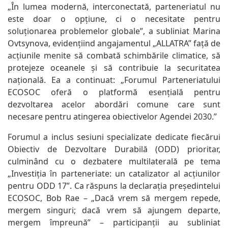
„În lumea modernă, interconectată, parteneriatul nu
este doar o opțiune, ci o necesitate pentru
soluționarea problemelor globale”, a subliniat Marina
Ovtsynova, evidențiind angajamentul „ALLATRA” față de
acțiunile menite să combată schimbările climatice, să
protejeze oceanele și să contribuie la securitatea
națională. Ea a continuat: „Forumul Parteneriatului
ECOSOC oferă o platformă esențială pentru
dezvoltarea acelor abordări comune care sunt
necesare pentru atingerea obiectivelor Agendei 2030.”
Forumul a inclus sesiuni specializate dedicate fiecărui
Obiectiv de Dezvoltare Durabilă (ODD) prioritar,
culminând cu o dezbatere multilaterală pe tema
„Investiția în parteneriate: un catalizator al acțiunilor
pentru ODD 17”. Ca răspuns la declarația președintelui
ECOSOC, Bob Rae – „Dacă vrem să mergem repede,
mergem singuri; dacă vrem să ajungem departe,
mergem împreună” – participanții au subliniat