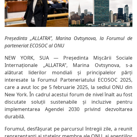
Președinta „ALLATRA”, Marina Ovtsynova, la Forumul de
parteneriat ECOSOC al ONU
NEW YORK, SUA — Președinta Mișcării Sociale
Internaționale „ALLATRA”, Marina Ovtsynova, s-a
alăturat liderilor mondiali și principalelor părți
interesate la Forumul Parteneriatului ECOSOC 2025,
care a avut loc pe 5 februarie 2025, la sediul ONU din
New York. În cadrul acestui forum de nivel înalt au fost
discutate soluții sustenabile și incluzive pentru
implementarea Agendei 2030 privind dezvoltarea
durabilă.
Forumul, desfășurat pe parcursul întregii zile, a reunit
reprezentanți ai statelor membre ale ONU, ai agențiilor