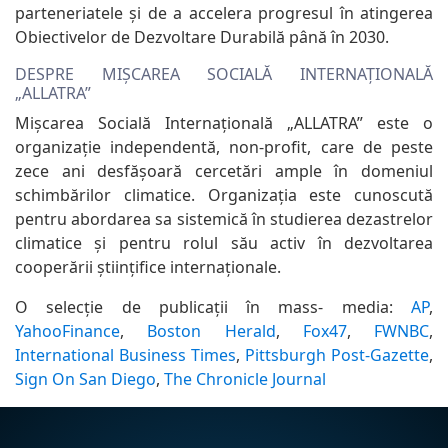
parteneriatele și de a accelera progresul în atingerea
Obiectivelor de Dezvoltare Durabilă până în 2030.
DESPRE MIȘCAREA SOCIALĂ INTERNAȚIONALĂ
„ALLATRA”
Mișcarea Socială Internațională „ALLATRA” este o
organizație independentă, non-profit, care de peste
zece ani desfășoară cercetări ample în domeniul
schimbărilor climatice. Organizația este cunoscută
pentru abordarea sa sistemică în studierea dezastrelor
climatice și pentru rolul său activ în dezvoltarea
cooperării științifice internaționale.
O selecție de publicații în mass- media:
AP
,
YahooFinance
,
Boston Herald
,
Fox47
,
FWNBC
,
International Business Times
,
Pittsburgh Post-Gazette
,
Sign On San Diego
,
The Chronicle Journal