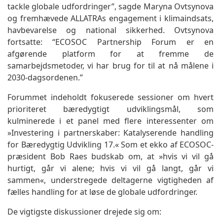
tackle globale udfordringer”, sagde Maryna Ovtsynova
og fremhævede ALLATRAs engagement i klimaindsats,
havbevarelse og national sikkerhed. Ovtsynova
fortsatte: “ECOSOC Partnership Forum er en
afgørende platform for at fremme de
samarbejdsmetoder, vi har brug for til at nå målene i
2030-dagsordenen.”
Forummet indeholdt fokuserede sessioner om hvert
prioriteret bæredygtigt udviklingsmål, som
kulminerede i et panel med flere interessenter om
»Investering i partnerskaber: Katalyserende handling
for Bæredygtig Udvikling 17.« Som et ekko af ECOSOC-
præsident Bob Raes budskab om, at »hvis vi vil gå
hurtigt, går vi alene; hvis vi vil gå langt, går vi
sammen«, understregede deltagerne vigtigheden af
fælles handling for at løse de globale udfordringer.
De vigtigste diskussioner drejede sig om: