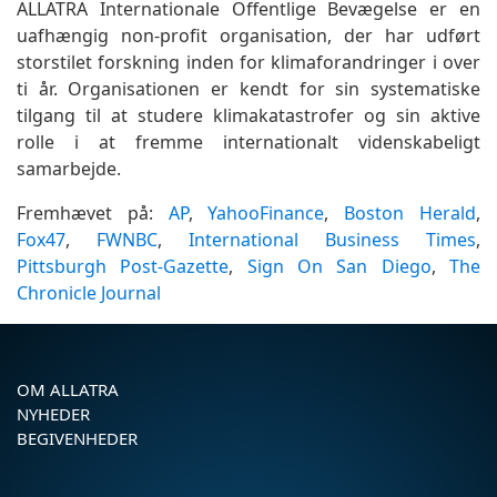
ALLATRA Internationale Offentlige Bevægelse er en
uafhængig non-profit organisation, der har udført
storstilet forskning inden for klimaforandringer i over
ti år. Organisationen er kendt for sin systematiske
tilgang til at studere klimakatastrofer og sin aktive
rolle i at fremme internationalt videnskabeligt
samarbejde.
Fremhævet på:
AP
,
YahooFinance
,
Boston Herald
,
Fox47
,
FWNBC
,
International Business Times
,
Pittsburgh Post-Gazette
,
Sign On San Diego
,
The
Chronicle Journal
OM ALLATRA
NYHEDER
BEGIVENHEDER