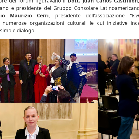
nore del forum figuravano il
Dott. Juan Carlos Castrillón
lano e presidente del Gruppo Consolare Latinoamericano
io Maurizio Cerri
, presidente dell’associazione
“Vi
 numerose organizzazioni culturali le cui iniziative inc
simo e dialogo.