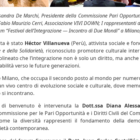
sandra De Marchi, Presidente della Commissione Pari Opportunità 
bio Maurizio Cerri, Associazione VIVI DOWN; I rappresentanti di
orum “Festival dell’Integrazione — Incontro di Due Mondi” a Milano,
ata è stato
Héctor Villanueva
(Perù), attivista sociale e f
 e della Solidarietà,
riconosciuto promotore culturale inter
olineato che l’integrazione non è solo un diritto, ma anch
bilità verso le future generazioni.
e Milano, che occupa il secondo posto al mondo per numero
n vivo centro di evoluzione sociale e culturale, dove mem
 si incontrano.
 di benvenuto è intervenuta la
Dott.ssa Diana Aless
ommissione per le Pari Opportunità e i Diritti Civili del Co
come la diversità rappresenti il fondamento della demo
ocietà contemporanea.