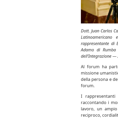
Dott. Juan Carlos C
Latinoamericano e
rappresentante di E
Adamo di Rumba TV;
dell’Integrazione — 
Al forum ha parte
missione umanistic
della persona e de
forum.
I rappresentant
raccontando i mome
lavoro, un ampio 
reciproco, cordiali