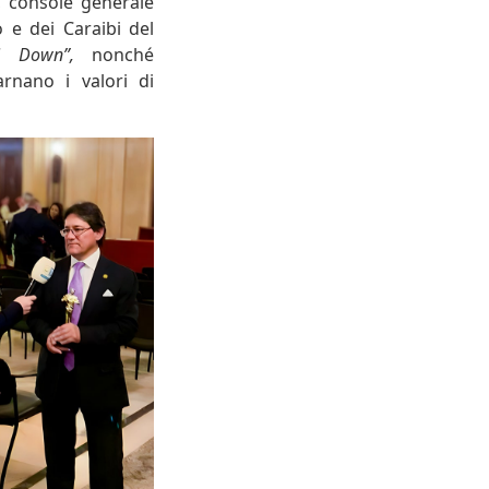
, console generale
 e dei Caraibi del
vi Down”,
nonché
arnano i valori di