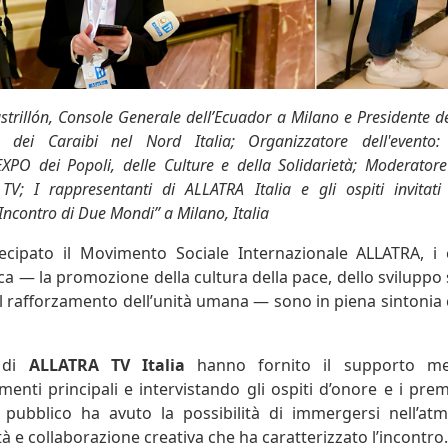
astrillón, Console Generale dell’Ecuador a Milano e Presidente 
 dei Caraibi nel Nord Italia; Organizzatore dell'evento: 
XPO dei Popoli, delle Culture e della Solidarietà; Moderatore 
 I rappresentanti di ALLATRA Italia e gli ospiti invitati
Incontro di Due Mondi” a Milano, Italia
cipato il Movimento Sociale Internazionale ALLATRA, i c
a — la promozione della cultura della pace, dello sviluppo 
l rafforzamento dell’unità umana — sono in piena sintonia co
i di
ALLATRA TV Italia
hanno fornito il supporto medi
nti principali e intervistando gli ospiti d’onore e i premi
pubblico ha avuto la possibilità di immergersi nell’atm
tà e collaborazione creativa che ha caratterizzato l’incontro.