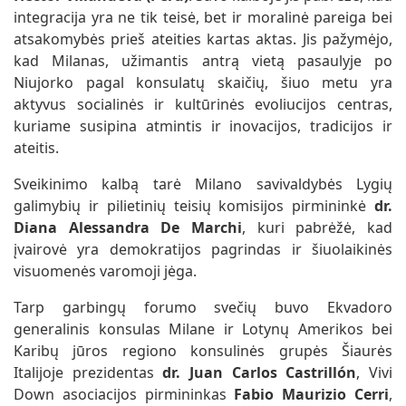
integracija yra ne tik teisė, bet ir moralinė pareiga bei
atsakomybės prieš ateities kartas aktas. Jis pažymėjo,
kad Milanas, užimantis antrą vietą pasaulyje po
Niujorko pagal konsulatų skaičių, šiuo metu yra
aktyvus socialinės ir kultūrinės evoliucijos centras,
kuriame susipina atmintis ir inovacijos, tradicijos ir
ateitis.
Sveikinimo kalbą tarė Milano savivaldybės Lygių
galimybių ir pilietinių teisių komisijos pirmininkė
dr.
Diana Alessandra De Marchi
, kuri pabrėžė, kad
įvairovė yra demokratijos pagrindas ir šiuolaikinės
visuomenės varomoji jėga.
Tarp garbingų forumo svečių buvo Ekvadoro
generalinis konsulas Milane ir Lotynų Amerikos bei
Karibų jūros regiono konsulinės grupės Šiaurės
Italijoje prezidentas
dr. Juan Carlos Castrillón
, Vivi
Down asociacijos pirmininkas
Fabio Maurizio Cerri
,