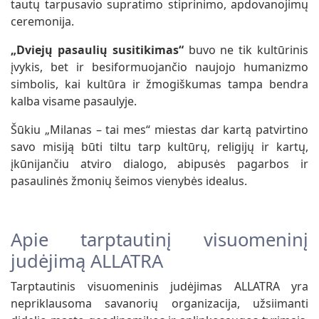
tautų tarpusavio supratimo stiprinimo, apdovanojimų
ceremonija.
„Dviejų pasaulių susitikimas“
buvo ne tik kultūrinis
įvykis, bet ir besiformuojančio naujojo humanizmo
simbolis, kai kultūra ir žmogiškumas tampa bendra
kalba visame pasaulyje.
Šūkiu „Milanas – tai mes“ miestas dar kartą patvirtino
savo misiją būti tiltu tarp kultūrų, religijų ir kartų,
įkūnijančiu atviro dialogo, abipusės pagarbos ir
pasaulinės žmonių šeimos vienybės idealus.
Apie tarptautinį visuomeninį
judėjimą ALLATRA
Tarptautinis visuomeninis judėjimas ALLATRA yra
nepriklausoma savanorių organizacija, užsiimanti