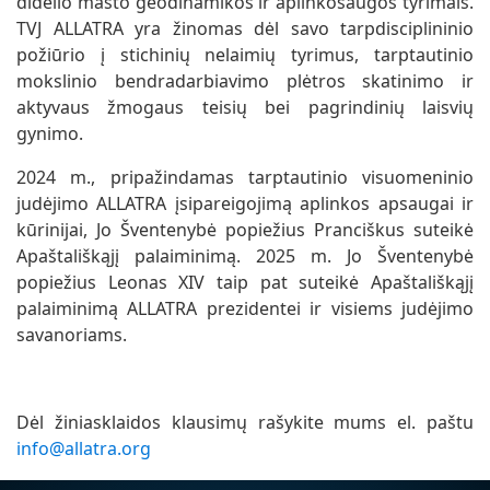
didelio masto geodinamikos ir aplinkosaugos tyrimais.
TVJ ALLATRA yra žinomas dėl savo tarpdisciplininio
požiūrio į stichinių nelaimių tyrimus, tarptautinio
mokslinio bendradarbiavimo plėtros skatinimo ir
aktyvaus žmogaus teisių bei pagrindinių laisvių
gynimo.
2024 m., pripažindamas tarptautinio visuomeninio
judėjimo ALLATRA įsipareigojimą aplinkos apsaugai ir
kūrinijai, Jo Šventenybė popiežius Pranciškus suteikė
Apaštališkąjį palaiminimą. 2025 m. Jo Šventenybė
popiežius Leonas XIV taip pat suteikė Apaštališkąjį
palaiminimą ALLATRA prezidentei ir visiems judėjimo
savanoriams.
Dėl žiniasklaidos klausimų rašykite mums el. paštu
info@allatra.org