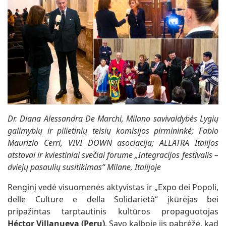
Dr. Diana Alessandra De Marchi, Milano savivaldybės Lygių
galimybių ir pilietinių teisių komisijos pirmininkė; Fabio
Maurizio Cerri, VIVI DOWN asociacija; ALLATRA Italijos
atstovai ir kviestiniai svečiai forume „Integracijos festivalis –
dviejų pasaulių susitikimas“ Milane, Italijoje
Renginį vedė visuomenės aktyvistas ir „Expo dei Popoli,
delle Culture e della Solidarietà“ įkūrėjas bei
pripažintas tarptautinis kultūros propaguotojas
Héctor Villanueva (Peru)
. Savo kalboje jis pabrėžė, kad