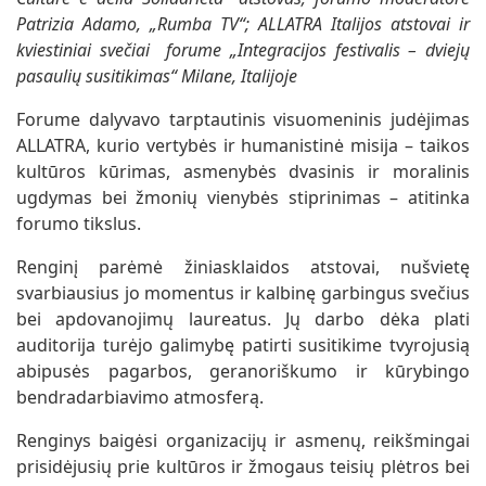
Patrizia Adamo, „Rumba TV“; ALLATRA Italijos atstovai ir
kviestiniai svečiai forume „Integracijos festivalis – dviejų
pasaulių susitikimas“ Milane, Italijoje
Forume dalyvavo tarptautinis visuomeninis judėjimas
ALLATRA, kurio vertybės ir humanistinė misija – taikos
kultūros kūrimas, asmenybės dvasinis ir moralinis
ugdymas bei žmonių vienybės stiprinimas – atitinka
forumo tikslus.
Renginį parėmė žiniasklaidos atstovai, nušvietę
svarbiausius jo momentus ir kalbinę garbingus svečius
bei apdovanojimų laureatus. Jų darbo dėka plati
auditorija turėjo galimybę patirti susitikime tvyrojusią
abipusės pagarbos, geranoriškumo ir kūrybingo
bendradarbiavimo atmosferą.
Renginys baigėsi organizacijų ir asmenų, reikšmingai
prisidėjusių prie kultūros ir žmogaus teisių plėtros bei