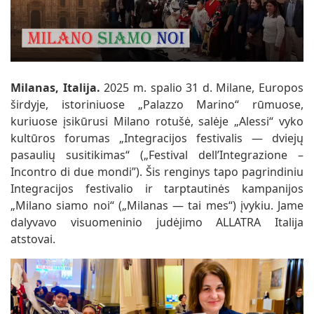
Milanas, Italija.
2025 m. spalio 31 d. Milane, Europos
širdyje, istoriniuose „Palazzo Marino“ rūmuose,
kuriuose įsikūrusi Milano rotušė, salėje „Alessi“ vyko
kultūros forumas „Integracijos festivalis — dviejų
pasaulių susitikimas“ („Festival dell’Integrazione –
Incontro di due mondi”). Šis renginys tapo pagrindiniu
Integracijos festivalio ir tarptautinės kampanijos
„Milano siamo noi“ („Milanas — tai mes“) įvykiu. Jame
dalyvavo visuomeninio judėjimo ALLATRA Italija
atstovai.