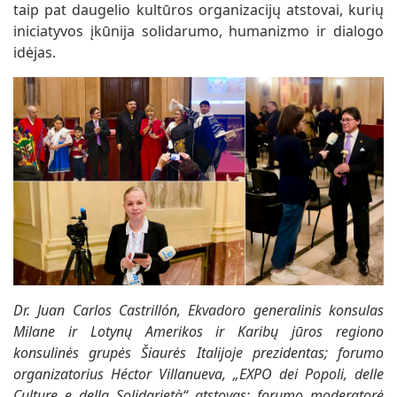
taip pat daugelio kultūros organizacijų atstovai, kurių
iniciatyvos įkūnija solidarumo, humanizmo ir dialogo
idėjas.
Dr. Juan Carlos Castrillón, Ekvadoro generalinis konsulas
Milane ir Lotynų Amerikos ir Karibų jūros regiono
konsulinės grupės Šiaurės Italijoje prezidentas; forumo
organizatorius Héctor Villanueva, „EXPO dei Popoli, delle
Culture e della Solidarietà“ atstovas; forumo moderatorė