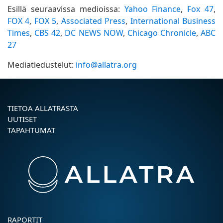
Esillä seuraavissa medioissa:
Yahoo Finance
,
Fox 47
,
FOX 4
,
FOX 5
,
Associated Press
,
International Business
Times
,
CBS 42
,
DC NEWS NOW
,
Chicago Chronicle
,
ABC
27
Mediatiedustelut:
info@allatra.org
TIETOA ALLATRASTA
UUTISET
TAPAHTUMAT
RAPORTIT