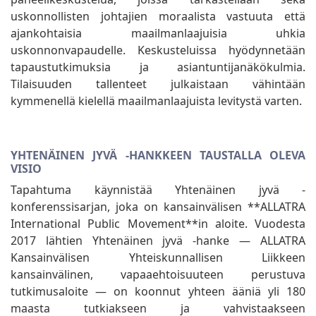
uskonnollisten johtajien moraalista vastuuta että
ajankohtaisia maailmanlaajuisia uhkia
uskonnonvapaudelle. Keskusteluissa hyödynnetään
tapaustutkimuksia ja asiantuntijanäkökulmia.
Tilaisuuden tallenteet julkaistaan vähintään
kymmenellä kielellä maailmanlaajuista levitystä varten.
YHTENÄINEN JYVÄ -HANKKEEN TAUSTALLA OLEVA
VISIO
Tapahtuma käynnistää Yhtenäinen jyvä -
konferenssisarjan, joka on kansainvälisen **ALLATRA
International Public Movement**in aloite. Vuodesta
2017 lähtien Yhtenäinen jyvä -hanke — ALLATRA
Kansainvälisen Yhteiskunnallisen Liikkeen
kansainvälinen, vapaaehtoisuuteen perustuva
tutkimusaloite — on koonnut yhteen ääniä yli 180
maasta tutkiakseen ja vahvistaakseen