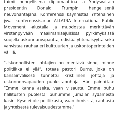
toimii hengellisenä diplomaattina ja Yhdysvaltain
presidentin Donald Trumpin hengellisenä
neuvonantajana. Konferenssi käynnistää Yhtenäinen
jyvä -konferenssisarjan ALLATRA International Public
Movement -alustalla ja muodostaa merkittävän
virstanpylvään maailmanlaajuisissa pyrkimyksissä
suojella uskonnonvapautta, edistää yhtenäisyyttä sekä
vahvistaa rauhaa eri kulttuurien ja uskontoperinteiden
välillä.
”Uskonnollisten johtajien on mentävä sinne, minne
politiikka ei yllä”, toteaa pastori Burns, joka on
kansainvälisesti tunnettu kristillinen johtaja ja
uskonnonvapauden puolestapuhuja. Hän painottaa:
”Emme kanna aseita, vaan viisautta. Emme puhu
hallitusten puolesta; puhumme Jumalan sydämestä
käsin. Kyse ei ole politiikasta, vaan ihmisistä, rauhasta
ja yhteisestä tulevaisuudestamme.”