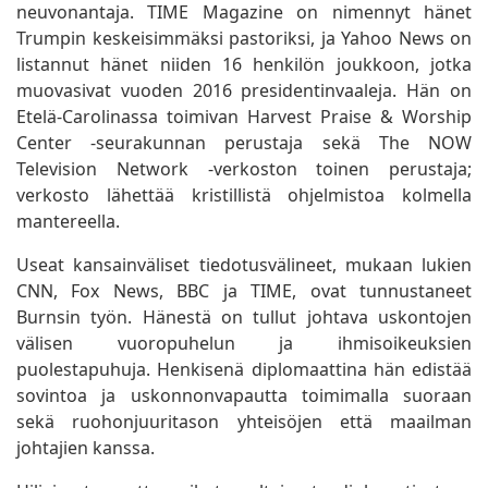
neuvonantaja. TIME Magazine on nimennyt hänet
Trumpin keskeisimmäksi pastoriksi, ja Yahoo News on
listannut hänet niiden 16 henkilön joukkoon, jotka
muovasivat vuoden 2016 presidentinvaaleja. Hän on
Etelä-Carolinassa toimivan Harvest Praise & Worship
Center -seurakunnan perustaja sekä The NOW
Television Network -verkoston toinen perustaja;
verkosto lähettää kristillistä ohjelmistoa kolmella
mantereella.
Useat kansainväliset tiedotusvälineet, mukaan lukien
CNN, Fox News, BBC ja TIME, ovat tunnustaneet
Burnsin työn. Hänestä on tullut johtava uskontojen
välisen vuoropuhelun ja ihmisoikeuksien
puolestapuhuja. Henkisenä diplomaattina hän edistää
sovintoa ja uskonnonvapautta toimimalla suoraan
sekä ruohonjuuritason yhteisöjen että maailman
johtajien kanssa.