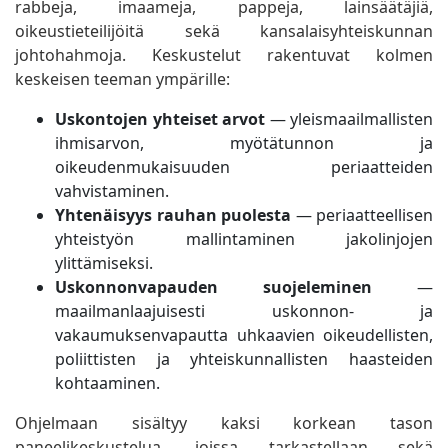
rabbeja, imaameja, pappeja, lainsäätäjiä,
oikeustieteilijöitä sekä kansalaisyhteiskunnan
johtohahmoja. Keskustelut rakentuvat kolmen
keskeisen teeman ympärille:
Uskontojen yhteiset arvot
— yleismaailmallisten
ihmisarvon, myötätunnon ja
oikeudenmukaisuuden periaatteiden
vahvistaminen.
Yhtenäisyys rauhan puolesta
— periaatteellisen
yhteistyön mallintaminen jakolinjojen
ylittämiseksi.
Uskonnonvapauden suojeleminen
—
maailmanlaajuisesti uskonnon- ja
vakaumuksenvapautta uhkaavien oikeudellisten,
poliittisten ja yhteiskunnallisten haasteiden
kohtaaminen.
Ohjelmaan sisältyy kaksi korkean tason
paneelikeskustelua, joissa tarkastellaan sekä