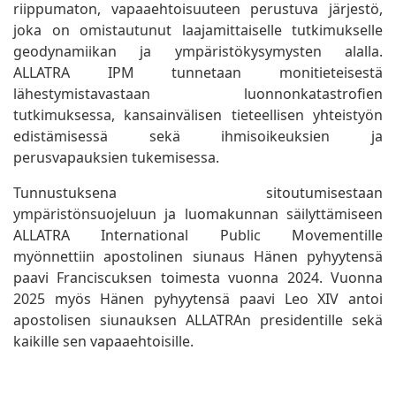
riippumaton, vapaaehtoisuuteen perustuva järjestö,
joka on omistautunut laajamittaiselle tutkimukselle
geodynamiikan ja ympäristökysymysten alalla.
ALLATRA IPM tunnetaan monitieteisestä
lähestymistavastaan luonnonkatastrofien
tutkimuksessa, kansainvälisen tieteellisen yhteistyön
edistämisessä sekä ihmisoikeuksien ja
perusvapauksien tukemisessa.
Tunnustuksena sitoutumisestaan
ympäristönsuojeluun ja luomakunnan säilyttämiseen
ALLATRA International Public Movementille
myönnettiin apostolinen siunaus Hänen pyhyytensä
paavi Franciscuksen toimesta vuonna 2024. Vuonna
2025 myös Hänen pyhyytensä paavi Leo XIV antoi
apostolisen siunauksen ALLATRAn presidentille sekä
kaikille sen vapaaehtoisille.