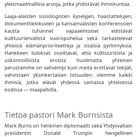
yleismaailmallisia arvoja, jotka yhdistävät ihmiskuntaa.
Laaja-alaisten sosiologisten kyselyjen, haastattelujen,
dokumenttielokuvien ja kansainvälisten konferenssien
kautta tuhannet vapaaehtoiset edistävät
kulttuurienvälistä vuoropuhelua sekä tarkastelevat
yhteisiä elämänprioriteetteja ja sisäisiä pyrkimyksiä.
Hankkeen tulokset osoittavat, että kulttuurisista ja
uskonnollisista eroista huolimatta yhteinen
perustamme on vahvempi kuin meitä erottavat tekijät,
vahvistaen yksinkertaisen totuuden: olemme kaikki
ihmisiä, jotka elävät yhdessä samassa yhteisessä
kodissa — maapallolla.
Tietoa pastori Mark Burnsista
Mark Burns on henkinen diplomaatti sekä Yhdysvaltain
presidentin Donald Trumpin hengellinen