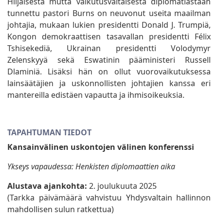
Hiljaisesta mutta vaikutusvaltaisesta diplomatiastaan
tunnettu pastori Burns on neuvonut useita maailman
johtajia, mukaan lukien presidentti Donald J. Trumpiä,
Kongon demokraattisen tasavallan presidentti Félix
Tshisekediä, Ukrainan presidentti Volodymyr
Zelenskyyä sekä Eswatinin pääministeri Russell
Dlaminiä. Lisäksi hän on ollut vuorovaikutuksessa
lainsäätäjien ja uskonnollisten johtajien kanssa eri
mantereilla edistäen vapautta ja ihmisoikeuksia.
TAPAHTUMAN TIEDOT
Kansainvälinen uskontojen välinen konferenssi
Ykseys vapaudessa: Henkisten diplomaattien aika
Alustava ajankohta:
2. joulukuuta 2025
(Tarkka päivämäärä vahvistuu Yhdysvaltain hallinnon
mahdollisen sulun ratkettua)