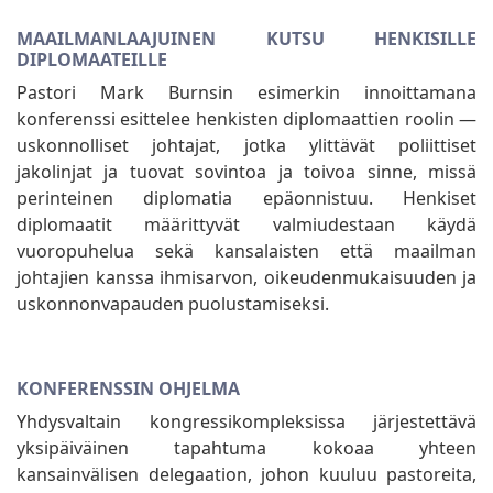
MAAILMANLAAJUINEN KUTSU HENKISILLE
DIPLOMAATEILLE
Pastori Mark Burnsin esimerkin innoittamana
konferenssi esittelee henkisten diplomaattien roolin —
uskonnolliset johtajat, jotka ylittävät poliittiset
jakolinjat ja tuovat sovintoa ja toivoa sinne, missä
perinteinen diplomatia epäonnistuu. Henkiset
diplomaatit määrittyvät valmiudestaan käydä
vuoropuhelua sekä kansalaisten että maailman
johtajien kanssa ihmisarvon, oikeudenmukaisuuden ja
uskonnonvapauden puolustamiseksi.
KONFERENSSIN OHJELMA
Yhdysvaltain kongressikompleksissa järjestettävä
yksipäiväinen tapahtuma kokoaa yhteen
kansainvälisen delegaation, johon kuuluu pastoreita,