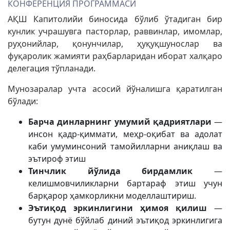
КОНФЕРЕНЦИЯ ПРОГРАММАСИ
АҚШ Капитолийи биносида бўлиб ўтадиган бир
кунлик учрашувга пасторлар, раввинлар, имомлар,
руҳонийлар, қонунчилар, ҳуқуқшунослар ва
фуқаролик жамияти раҳбарларидан иборат халқаро
делегация тўпланади.
Мунозаралар учта асосий йўналишга қаратилган
бўлади:
Барча динларнинг умумий қадриятлари
—
инсон қадр-қиммати, меҳр-оқибат ва адолат
каби умуминсоний тамойилларни аниқлаш ва
эътироф этиш
Тинчлик йўлида бирдамлик
—
келишмовчиликларни бартараф этиш учун
барқарор ҳамкорликни моделлаштириш.
Эътиқод эркинлигини ҳимоя қилиш
—
бутун дунё бўйлаб диний эътиқод эркинлигига