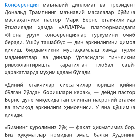
Конференция
маънавий дипломат ва президент
Дональд Трампнинг маънавий масалалар бўйича
маслаҳатчиси пастор Марк Бёрнс етакчилигида
ўтказилади ҳамда «АЛЛАТРА» платформасидаги
«Ягона уруғ» конференциялар туркумини очиб
беради. Ушбу ташаббус — дин эркинлигини ҳимоя
қилиш, бирдамликни мустаҳкамлаш ҳамда турли
маданиятлар ва динлар ўртасидаги тинчликни
ривожлантиришга қаратилган глобал саъй-
ҳаракатларда муҳим қадам бўлади.
«Диний етакчилар сиёсатчилар юриши қийин
бўлган йўлдан боришлари керак», — дейди пастор
Бёрнс, дунё миқёсида тан олинган насроний етакчи
ва эътиқод эркинлиги ҳимоячиси. У яна қўшимча
қилади:
«Бизнинг қуролимиз йўқ — фақат ҳикматимиз бор.
Биз ҳукуматлар номидан эмас, балки Худонинг