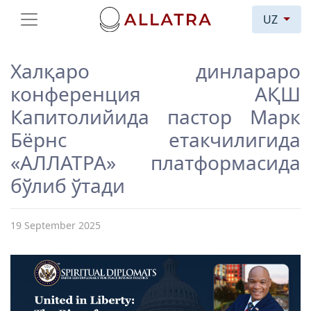
UZ
Халқаро динлараро
конференция АҚШ
Капитолийида пастор Марк
Бёрнс етакчилигида
«АЛЛАТРА» платформасида
бўлиб ўтади
19 September 2025