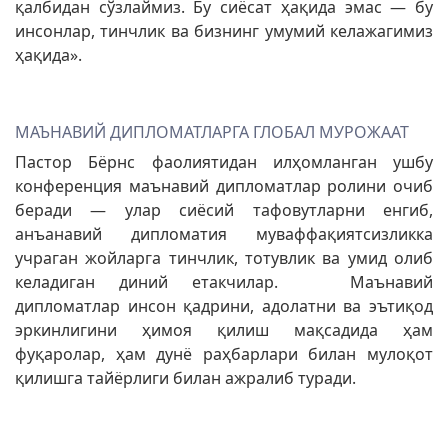
қалбидан сўзлаймиз. Бу сиёсат ҳақида эмас — бу
инсонлар, тинчлик ва бизнинг умумий келажагимиз
ҳақида».
МАЪНАВИЙ ДИПЛОМАТЛАРГА ГЛОБАЛ МУРОЖААТ
Пастор Бёрнс фаолиятидан илҳомланган ушбу
конференция маънавий дипломатлар ролини очиб
беради — улар сиёсий тафовутларни енгиб,
анъанавий дипломатия муваффақиятсизликка
учраган жойларга тинчлик, тотувлик ва умид олиб
келадиган диний етакчилар. Маънавий
дипломатлар инсон қадрини, адолатни ва эътиқод
эркинлигини ҳимоя қилиш мақсадида ҳам
фуқаролар, ҳам дунё раҳбарлари билан мулоқот
қилишга тайёрлиги билан ажралиб туради.