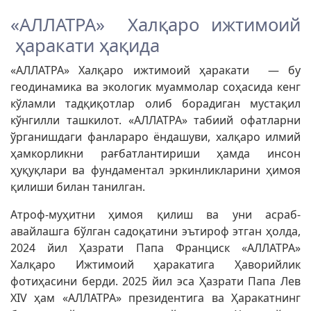
«АЛЛАТРА» Халқаро ижтимоий
ҳаракати ҳақида
«АЛЛАТРА» Халқаро ижтимоий ҳаракати — бу
геодинамика ва экологик муаммолар соҳасида кенг
кўламли тадқиқотлар олиб борадиган мустақил
кўнгилли ташкилот. «АЛЛАТРА» табиий офатларни
ўрганишдаги фанлараро ёндашуви, халқаро илмий
ҳамкорликни рағбатлантириши ҳамда инсон
ҳуқуқлари ва фундаментал эркинликларини ҳимоя
қилиши билан танилган.
Атроф-муҳитни ҳимоя қилиш ва уни асраб-
авайлашга бўлган садоқатини эътироф этган ҳолда,
2024 йил Ҳазрати Папа Франциск «АЛЛАТРА»
Халқаро Ижтимоий ҳаракатига Ҳаворийлик
фотиҳасини берди. 2025 йил эса Ҳазрати Папа Лев
XIV ҳам «АЛЛАТРА» президентига ва Ҳаракатнинг