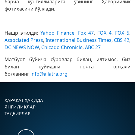
барча кўнгиллиларига ўзининг Ҳаворийлик
фотиҳасини йўллади.
Нашр этилди:
Yahoo Finance
,
Fox 47
,
FOX 4
,
FOX 5
,
Associated Press
,
International Business Times
,
CBS 42
,
DC NEWS NOW
,
Chicago Chronicle
,
ABC 27
Матбуот бўйича сўровлар билан, илтимос, биз
билан қуйидаги почта орқали
боғланинг
info@allatra.org
ҲАРАКАТ ҲАҚИДА
ЯНГИЛИКЛАР
ТАДБИРЛАР