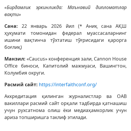
«Бирдамлик эркинликда: Маънавий дипломатлар
вақти»
Сана:
22 январь 2026 йил (* Аниқ сана АҚШ
ҳукумати томонидан федерал муассасаларнинг
ишини вақтинча тўхтатиш тўғрисидаги қарорга
боғлиқ)
Манзил:
«Caucus» конференция зали, Cannon House
Office биноси, Капитолий мажмуаси, Вашингтон,
Колумбия округи.
Расмий сайт:
https://interfaithconf.org/
Аккредитация қилинган журналистлар ва ОАВ
вакиллари расмий сайт орқали тадбирда қатнашиш
учун рухсатнома олиш ёки медиаҳамкорлик учун
ариза топширишга таклиф этилади.