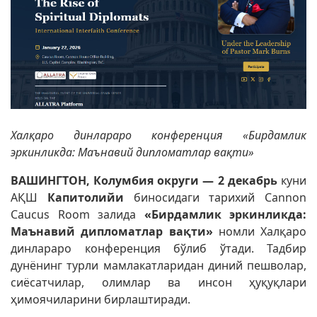
Халқаро динлараро конференция «Бирдамлик
эркинликда: Маънавий дипломатлар вақти»
ВАШИНГТОН, Колумбия округи — 2 декабрь
куни
АҚШ
Капитолийи
биносидаги тарихий Cannon
Caucus Room залида
«Бирдамлик эркинликда:
Маънавий дипломатлар вақти»
номли Халқаро
динлараро конференция бўлиб ўтади. Тадбир
дунёнинг турли мамлакатларидан диний пешволар,
сиёсатчилар, олимлар ва инсон ҳуқуқлари
ҳимоячиларини бирлаштиради.