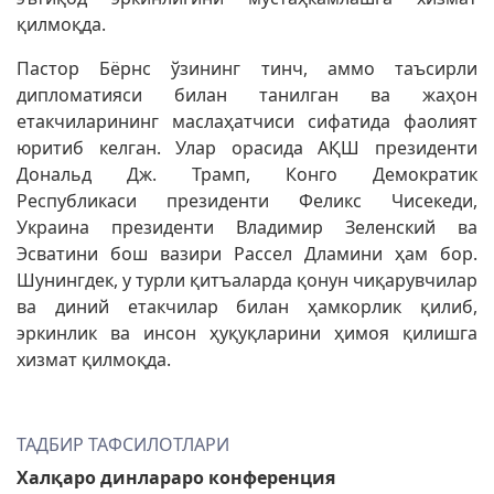
қилмоқда.
Пастор Бёрнс ўзининг тинч, аммо таъсирли
дипломатияси билан танилган ва жаҳон
етакчиларининг маслаҳатчиси сифатида фаолият
юритиб келган. Улар орасида АҚШ президенти
Дональд Дж. Трамп, Конго Демократик
Республикаси президенти Феликс Чисекеди,
Украина президенти Владимир Зеленский ва
Эсватини бош вазири Рассел Дламини ҳам бор.
Шунингдек, у турли қитъаларда қонун чиқарувчилар
ва диний етакчилар билан ҳамкорлик қилиб,
эркинлик ва инсон ҳуқуқларини ҳимоя қилишга
хизмат қилмоқда.
ТАДБИР ТАФСИЛОТЛАРИ
Халқаро динлараро конференция