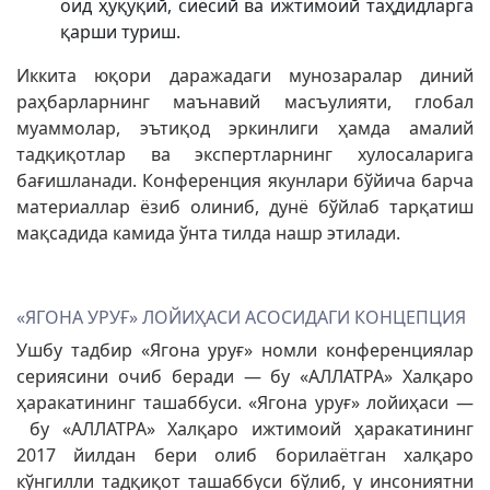
оид ҳуқуқий, сиёсий ва ижтимоий таҳдидларга
қарши туриш.
Иккита юқори даражадаги мунозаралар диний
раҳбарларнинг маънавий масъулияти, глобал
муаммолар, эътиқод эркинлиги ҳамда амалий
тадқиқотлар ва экспертларнинг хулосаларига
бағишланади. Конференция якунлари бўйича барча
материаллар ёзиб олиниб, дунё бўйлаб тарқатиш
мақсадида камида ўнта тилда нашр этилади.
«ЯГОНА УРУҒ» ЛОЙИҲАСИ АСОСИДАГИ КОНЦЕПЦИЯ
Ушбу тадбир «Ягона уруғ» номли конференциялар
сериясини очиб беради — бу «АЛЛАТРА» Халқаро
ҳаракатининг ташаббуси. «Ягона уруғ» лойиҳаси —
бу «АЛЛАТРА» Халқаро ижтимоий ҳаракатининг
2017 йилдан бери олиб борилаётган халқаро
кўнгилли тадқиқот ташаббуси бўлиб, у инсониятни