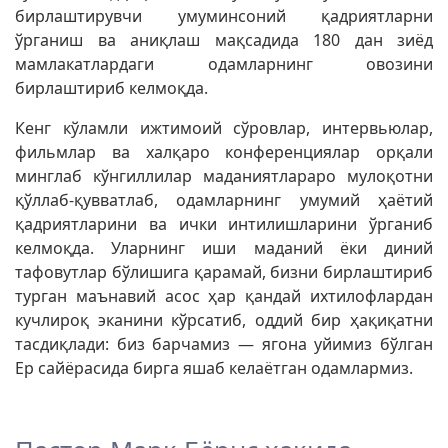
бирлаштирувчи умуминсоний қадриятларни
ўрганиш ва аниқлаш мақсадида 180 дан зиёд
мамлакатлардаги одамларнинг овозини
бирлаштириб келмоқда.
Кенг кўламли ижтимоий сўровлар, интервьюлар,
фильмлар ва халқаро конференциялар орқали
минглаб кўнгиллилар маданиятлараро мулоқотни
қўллаб-қувватлаб, одамларнинг умумий ҳаётий
қадриятларини ва ички интилишларини ўрганиб
келмоқда. Уларнинг иши маданий ёки диний
тафовутлар бўлишига қарамай, бизни бирлаштириб
турган маънавий асос ҳар қандай ихтилофлардан
кучлироқ эканини кўрсатиб, оддий бир ҳақиқатни
тасдиқлади: биз барчамиз — ягона уйимиз бўлган
Ер сайёрасида бирга яшаб келаётган одамлармиз.