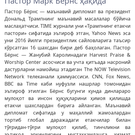
Пастор Марк Бёрнс ҳақида
Пастор Бёрнс — маънавий дипломат ва президент
Дональд Трампнинг маънавий масалалар бўйича
маслаҳатчиси. TIME журнали уни «Трампнинг етакчи
пастори» сифатида эътироф этган, Yahoo News эса
уни 2016 йилги президентлик сайловларига таъсир
кўрсатган 16 шахсдан бири деб баҳолаган. Пастор
Бёрнс — Жанубий Каролинадаги Harvest Praise &
Worship Center асосчиси ва учта қитъада насроний
дастурларни намойиш этадиган The NOW Television
Network телеканали ҳаммуассиси. CNN, Fox News,
BBC ва Time каби нуфузли нашрлар томонидан
эътироф этилган Бёрнс бугунги кунда динлараро
мулоқот ва инсон ҳуқуқларини ҳимоя қилишда
етакчи шахслардан бирига айланган. Маънавий
дипломат сифатида у маҳаллий жамоалардан
тортиб глобал даражадаги етакчилар билан
тўғридан-тўғри мулоқот қилиб, тинчликни ва
эътиқод эркинлигини мустаҳкамлашга хизмат