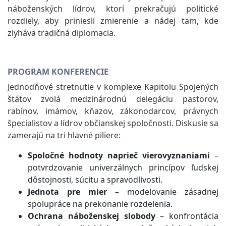
náboženských lídrov, ktorí prekračujú politické
rozdiely, aby priniesli zmierenie a nádej tam, kde
zlyháva tradičná diplomacia.
PROGRAM KONFERENCIE
Jednodňové stretnutie v komplexe Kapitolu Spojených
štátov zvolá medzinárodnú delegáciu pastorov,
rabínov, imámov, kňazov, zákonodarcov, právnych
špecialistov a lídrov občianskej spoločnosti. Diskusie sa
zamerajú na tri hlavné piliere:
Spoločné hodnoty naprieč vierovyznaniami
–
potvrdzovanie univerzálnych princípov ľudskej
dôstojnosti, súcitu a spravodlivosti.
Jednota pre mier
– modelovanie zásadnej
spolupráce na prekonanie rozdelenia.
Ochrana náboženskej slobody
– konfrontácia