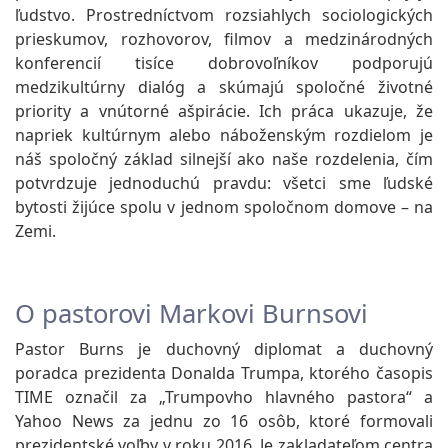
ľudstvo. Prostredníctvom rozsiahlych sociologických
prieskumov, rozhovorov, filmov a medzinárodných
konferencií tisíce dobrovoľníkov podporujú
medzikultúrny dialóg a skúmajú spoločné životné
priority a vnútorné ašpirácie. Ich práca ukazuje, že
napriek kultúrnym alebo náboženským rozdielom je
náš spoločný základ silnejší ako naše rozdelenia, čím
potvrdzuje jednoduchú pravdu: všetci sme ľudské
bytosti žijúce spolu v jednom spoločnom domove – na
Zemi.
O pastorovi Markovi Burnsovi
Pastor Burns je duchovný diplomat a duchovný
poradca prezidenta Donalda Trumpa, ktorého časopis
TIME označil za „Trumpovho hlavného pastora“ a
Yahoo News za jednu zo 16 osôb, ktoré formovali
prezidentské voľby v roku 2016. Je zakladateľom centra