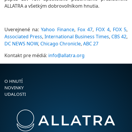
ALLATRA a všetkým dobrovoľníkom hnutia.
Uverejnené na:
Yahoo Finance
,
Fox 47
,
FOX 4
,
FOX 5
,
Associated Press
,
International Business Times
,
CBS 42
,
DC NEWS NOW
,
Chicago Chronicle
,
ABC 27
Kontakt pre médiá:
info@allatra.org
O HNUTÍ
NOVINKY
UDALOSTI