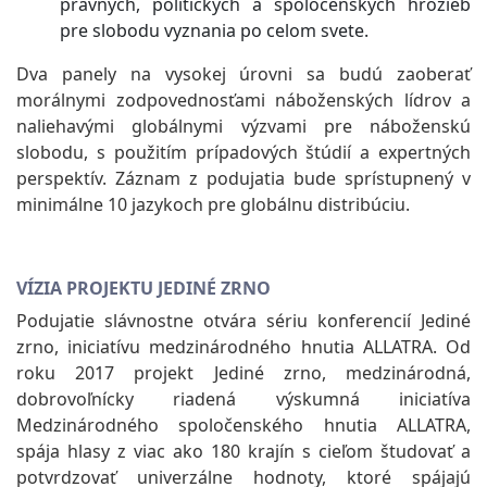
právnych, politických a spoločenských hrozieb
pre slobodu vyznania po celom svete.
Dva panely na vysokej úrovni sa budú zaoberať
morálnymi zodpovednosťami náboženských lídrov a
naliehavými globálnymi výzvami pre náboženskú
slobodu, s použitím prípadových štúdií a expertných
perspektív. Záznam z podujatia bude sprístupnený v
minimálne 10 jazykoch pre globálnu distribúciu.
VÍZIA PROJEKTU JEDINÉ ZRNO
Podujatie slávnostne otvára sériu konferencií Jediné
zrno, iniciatívu medzinárodného hnutia ALLATRA. Od
roku 2017 projekt Jediné zrno, medzinárodná,
dobrovoľnícky riadená výskumná iniciatíva
Medzinárodného spoločenského hnutia ALLATRA,
spája hlasy z viac ako 180 krajín s cieľom študovať a
potvrdzovať univerzálne hodnoty, ktoré spájajú