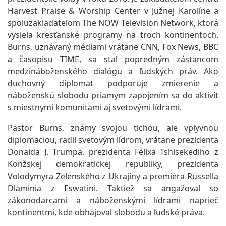
Harvest Praise & Worship Center v Južnej Karolíne a
spoluzakladateľom The NOW Television Network, ktorá
vysiela kresťanské programy na troch kontinentoch.
Burns, uznávaný médiami vrátane CNN, Fox News, BBC
a časopisu TIME, sa stal popredným zástancom
medzináboženského dialógu a ľudských práv. Ako
duchovný diplomat podporuje zmierenie a
náboženskú slobodu priamym zapojením sa do aktivít
s miestnymi komunitami aj svetovými lídrami.
Pastor Burns, známy svojou tichou, ale vplyvnou
diplomaciou, radil svetovým lídrom, vrátane prezidenta
Donalda J. Trumpa, prezidenta Félixa Tshisekediho z
Konžskej demokratickej republiky, prezidenta
Volodymyra Zelenského z Ukrajiny a premiéra Russella
Dlaminia z Eswatini. Taktiež sa angažoval so
zákonodarcami a náboženskými lídrami naprieč
kontinentmi, kde obhajoval slobodu a ľudské práva.