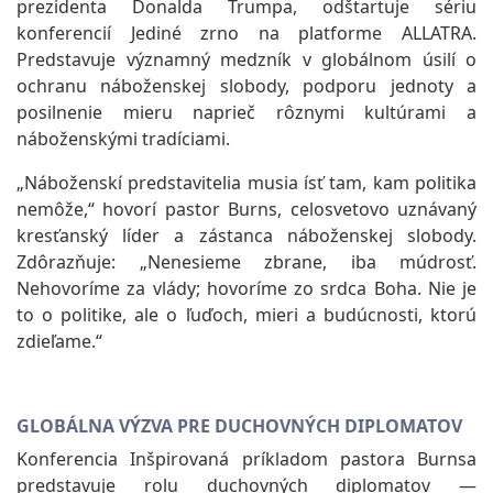
prezidenta Donalda Trumpa, odštartuje sériu
konferencií Jediné zrno na platforme ALLATRA.
Predstavuje významný medzník v globálnom úsilí o
ochranu náboženskej slobody, podporu jednoty a
posilnenie mieru naprieč rôznymi kultúrami a
náboženskými tradíciami.
„Náboženskí predstavitelia musia ísť tam, kam politika
nemôže,“ hovorí pastor Burns, celosvetovo uznávaný
kresťanský líder a zástanca náboženskej slobody.
Zdôrazňuje: „Nenesieme zbrane, iba múdrosť.
Nehovoríme za vlády; hovoríme zo srdca Boha. Nie je
to o politike, ale o ľuďoch, mieri a budúcnosti, ktorú
zdieľame.“
GLOBÁLNA VÝZVA PRE DUCHOVNÝCH DIPLOMATOV
Konferencia Inšpirovaná príkladom pastora Burnsa
predstavuje rolu duchovných diplomatov —