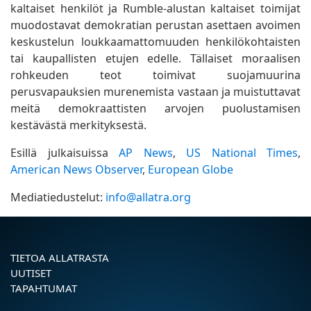
kaltaiset henkilöt ja Rumble-alustan kaltaiset toimijat
muodostavat demokratian perustan asettaen avoimen
keskustelun loukkaamattomuuden henkilökohtaisten
tai kaupallisten etujen edelle. Tällaiset moraalisen
rohkeuden teot toimivat suojamuurina
perusvapauksien murenemista vastaan ja muistuttavat
meitä demokraattisten arvojen puolustamisen
kestävästä merkityksestä.
Esillä julkaisuissa
AP News
,
US National Times
,
American News Observer
,
European Globe
Mediatiedustelut:
info@allatra.org
TIETOA ALLATRASTA
UUTISET
TAPAHTUMAT