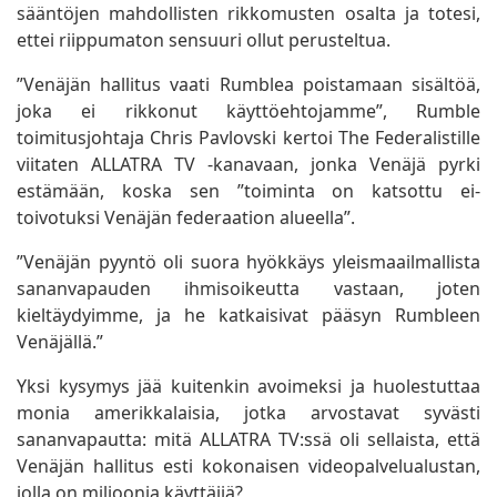
sääntöjen mahdollisten rikkomusten osalta ja totesi,
ettei riippumaton sensuuri ollut perusteltua.
”Venäjän hallitus vaati Rumblea poistamaan sisältöä,
joka ei rikkonut käyttöehtojamme”, Rumble
toimitusjohtaja Chris Pavlovski kertoi The Federalistille
viitaten ALLATRA TV -kanavaan, jonka Venäjä pyrki
estämään, koska sen ”toiminta on katsottu ei-
toivotuksi Venäjän federaation alueella”.
”Venäjän pyyntö oli suora hyökkäys yleismaailmallista
sananvapauden ihmisoikeutta vastaan, joten
kieltäydyimme, ja he katkaisivat pääsyn Rumbleen
Venäjällä.”
Yksi kysymys jää kuitenkin avoimeksi ja huolestuttaa
monia amerikkalaisia, jotka arvostavat syvästi
sananvapautta: mitä ALLATRA TV:ssä oli sellaista, että
Venäjän hallitus esti kokonaisen videopalvelualustan,
jolla on miljoonia käyttäjiä?