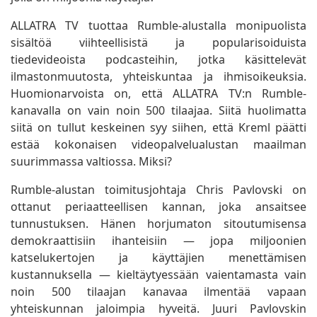
ALLATRA TV tuottaa Rumble-alustalla monipuolista
sisältöä viihteellisistä ja popularisoiduista
tiedevideoista podcasteihin, jotka käsittelevät
ilmastonmuutosta, yhteiskuntaa ja ihmisoikeuksia.
Huomionarvoista on, että ALLATRA TV:n Rumble-
kanavalla on vain noin 500 tilaajaa. Siitä huolimatta
siitä on tullut keskeinen syy siihen, että Kreml päätti
estää kokonaisen videopalvelualustan maailman
suurimmassa valtiossa. Miksi?
Rumble-alustan toimitusjohtaja Chris Pavlovski on
ottanut periaatteellisen kannan, joka ansaitsee
tunnustuksen. Hänen horjumaton sitoutumisensa
demokraattisiin ihanteisiin — jopa miljoonien
katselukertojen ja käyttäjien menettämisen
kustannuksella — kieltäytyessään vaientamasta vain
noin 500 tilaajan kanavaa ilmentää vapaan
yhteiskunnan jaloimpia hyveitä. Juuri Pavlovskin