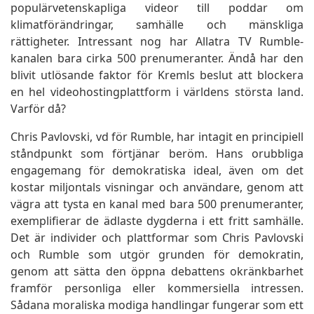
populärvetenskapliga videor till poddar om
klimatförändringar, samhälle och mänskliga
rättigheter. Intressant nog har Allatra TV Rumble-
kanalen bara cirka 500 prenumeranter. Ändå har den
blivit utlösande faktor för Kremls beslut att blockera
en hel videohostingplattform i världens största land.
Varför då?
Chris Pavlovski, vd för Rumble, har intagit en principiell
ståndpunkt som förtjänar beröm. Hans orubbliga
engagemang för demokratiska ideal, även om det
kostar miljontals visningar och användare, genom att
vägra att tysta en kanal med bara 500 prenumeranter,
exemplifierar de ädlaste dygderna i ett fritt samhälle.
Det är individer och plattformar som Chris Pavlovski
och Rumble som utgör grunden för demokratin,
genom att sätta den öppna debattens okränkbarhet
framför personliga eller kommersiella intressen.
Sådana moraliska modiga handlingar fungerar som ett