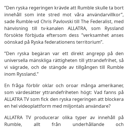
”Den ryska regeringen krävde att Rumble skulle ta bort
innehåll som inte stred mot våra användarvillkor”,
sade Rumble-vd Chris Pavlovski till The Federalist, med
hänvisning till tv-kanalen ALLATRA, som Ryssland
försökte förbjuda eftersom dess ”verksamhet anses
oönskad på Ryska federationens territorium”.
”Den ryska begäran var ett direkt angrepp på den
universella mänskliga rättigheten till yttrandefrihet, så
vi vägrade, och de stängde av tillgången till Rumble
inom Ryssland.”
En fråga förblir oklar och oroar många amerikaner,
som värdesätter yttrandefriheten högt: Vad fanns på
ALLATRA TV som fick den ryska regeringen att blockera
en hel videoplattform med miljontals användare?
ALLATRA TV producerar olika typer av innehåll på
Rumble, allt från underhållande och