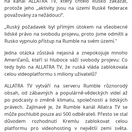
na kanál ALLATRA TV, který chtělo Rusko zakázat,
protože jeho „aktivity jsou na území Ruské federace
považovány za nežádoucí“.
„Ruský požadavek byl přímým útokem na všeobecné
lidské právo na svobodu projevu, proto jsme odmítli a
Rusko vypnulo přístup na Rumble na svém území."
Jedna otázka zůstává nejasná a znepokojuje mnoho
Američanů, kteří si hluboce váží svobody projevu: Co
tedy bylo na ALLATRA TV, že ruská vláda zablokovala
celou videoplatformu s miliony uživatelů?
ALLATRA TV vytváří na serveru Rumble různorodý
obsah, od zábavných a populárně-vědeckých videí až
po podcasty o změně klimatu, společnosti a lidských
právech. Zajímavé je, že Rumble kanál Allatra TV se
může pochlubit pouze asi 500 odběrateli. Přesto se stal
důvodem rozhodnutí Kremlu zablokovat celou
platformu pro videohosting v největší zemi světa.