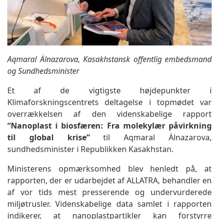
Aqmaral Älnazarova, Kasakhstansk offentlig embedsmand
og Sundhedsminister
Et af de vigtigste højdepunkter i
Klimaforskningscentrets deltagelse i topmødet var
overrækkelsen af den videnskabelige rapport
“Nanoplast i biosfæren: Fra molekylær påvirkning
til global krise”
til Aqmaral Älnazarova,
sundhedsminister i Republikken Kasakhstan.
Ministerens opmærksomhed blev henledt på, at
rapporten, der er udarbejdet af ALLATRA, behandler en
af vor tids mest presserende og undervurderede
miljøtrusler. Videnskabelige data samlet i rapporten
indikerer, at nanoplastpartikler kan forstyrre