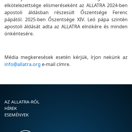
elkötelezettsége elismeréseként az ALLATRA 2024-ben
apostoli áldásban részesült Őszentsége Ferenc
pápától. 2025-ben Őszentsége XIV. Leó pápa szintén
apostoli áldását adta az ALLATRA elnökére és minden
önkéntesére.
Média megkeresések esetén kérjük, írjon nekünk az
info@allatra.org
e-mail címre.
AZ ALLATRA-RÓL
HÍREK
ESEMÉNYEK