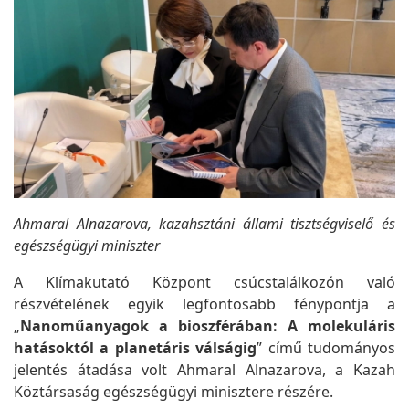
Ahmaral Alnazarova, kazahsztáni állami tisztségviselő és
egészségügyi miniszter
A Klímakutató Központ csúcstalálkozón való
részvételének egyik legfontosabb fénypontja a
„
Nanoműanyagok a bioszférában: A molekuláris
hatásoktól a planetáris válságig
” című tudományos
jelentés átadása volt Ahmaral Alnazarova, a Kazah
Köztársaság egészségügyi minisztere részére.