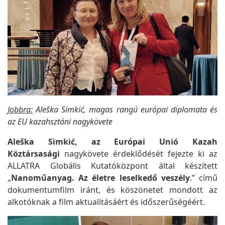
Jobbra:
Aleška Simkić, magas rangú európai diplomata és
az EU kazahsztáni nagykövete
Aleška Simkić, az Európai Unió Kazah
Köztársasági
nagykövete érdeklődését fejezte ki az
ALLATRA Globális Kutatóközpont által készített
„
Nanoműanyag. Az életre leselkedő veszély
.” című
dokumentumfilm iránt, és köszönetet mondott az
alkotóknak a film aktualitásáért és időszerűségéért.