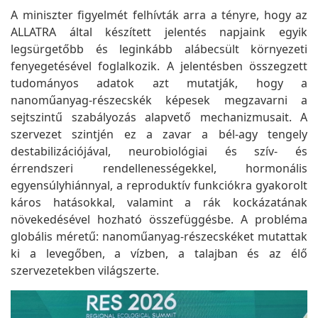
A miniszter figyelmét felhívták arra a tényre, hogy az
ALLATRA által készített jelentés napjaink egyik
legsürgetőbb és leginkább alábecsült környezeti
fenyegetésével foglalkozik. A jelentésben összegzett
tudományos adatok azt mutatják, hogy a
nanoműanyag-részecskék képesek megzavarni a
sejtszintű szabályozás alapvető mechanizmusait. A
szervezet szintjén ez a zavar a bél-agy tengely
destabilizációjával, neurobiológiai és szív- és
érrendszeri rendellenességekkel, hormonális
egyensúlyhiánnyal, a reproduktív funkciókra gyakorolt
káros hatásokkal, valamint a rák kockázatának
növekedésével hozható összefüggésbe. A probléma
globális méretű: nanoműanyag-részecskéket mutattak
ki a levegőben, a vízben, a talajban és az élő
szervezetekben világszerte.