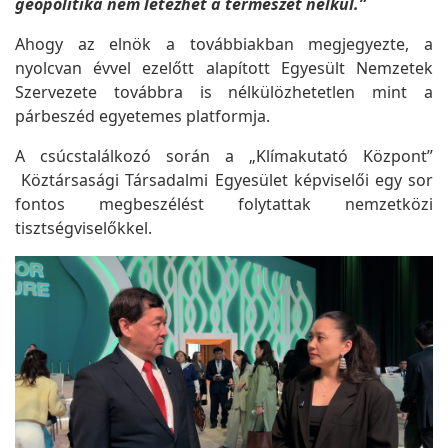
geopolitika nem létezhet a természet nélkül.”
Ahogy az elnök a továbbiakban megjegyezte, a
nyolcvan évvel ezelőtt alapított Egyesült Nemzetek
Szervezete továbbra is nélkülözhetetlen mint a
párbeszéd egyetemes platformja.
A csúcstalálkozó során a „Klímakutató Központ”
Köztársasági Társadalmi Egyesület képviselői egy sor
fontos megbeszélést folytattak nemzetközi
tisztségviselőkkel.