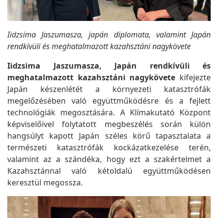
Iidzsima Jaszumasza, japán diplomata, valamint Japán
rendkívüli és meghatalmazott kazahsztáni nagykövete
Iidzsima Jaszumasza, Japán rendkívüli és
meghatalmazott kazahsztáni nagykövete
kifejezte
Japán készenlétét a környezeti katasztrófák
megelőzésében való együttműködésre és a fejlett
technológiák megosztására. A Klímakutató Központ
képviselőivel folytatott megbeszélés során külön
hangsúlyt kapott Japán széles körű tapasztalata a
természeti katasztrófák kockázatkezelése terén,
valamint az a szándéka, hogy ezt a szakértelmet a
Kazahsztánnal való kétoldalú együttműködésen
keresztül megossza.