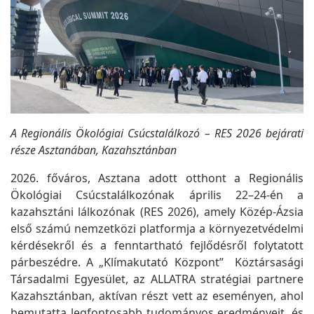
A Regionális Ökológiai Csúcstalálkozó – RES 2026 bejárati
része Asztanában, Kazahsztánban
2026. főváros, Asztana adott otthont a Regionális
Ökológiai Csúcstalálkozónak április 22–24-én a
kazahsztáni lálkozónak (RES 2026), amely Közép-Ázsia
első számú nemzetközi platformja a környezetvédelmi
kérdésekről és a fenntartható fejlődésről folytatott
párbeszédre. A „Klímakutató Központ” Köztársasági
Társadalmi Egyesület, az ALLATRA stratégiai partnere
Kazahsztánban, aktívan részt vett az eseményen, ahol
bemutatta legfontosabb tudományos eredményeit, és