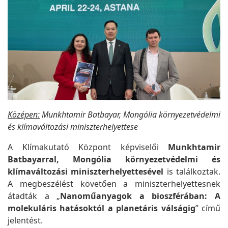
Középen:
Munkhtamir Batbayar, Mongólia környezetvédelmi
és klímaváltozási miniszterhelyettese
A Klímakutató Központ képviselői
Munkhtamir
Batbayarral, Mongólia környezetvédelmi és
klímaváltozási miniszterhelyettesével
is találkoztak.
A megbeszélést követően a miniszterhelyettesnek
átadták a „
Nanoműanyagok a bioszférában: A
molekuláris hatásoktól a planetáris válságig
” című
jelentést.