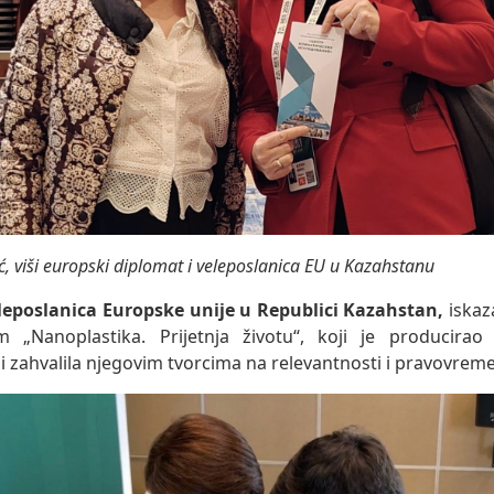
ć, viši europski diplomat i veleposlanica EU u Kazahstanu
eleposlanica Europske unije u Republici Kazahstan,
iskaz
m „Nanoplastika. Prijetnja životu“, koji je producirao
, i zahvalila njegovim tvorcima na relevantnosti i pravovreme