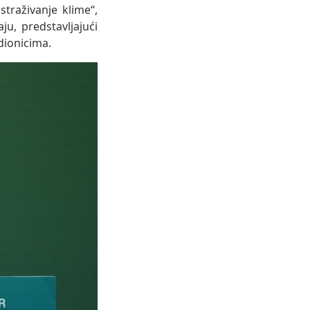
traživanje klime“,
u, predstavljajući
dionicima.