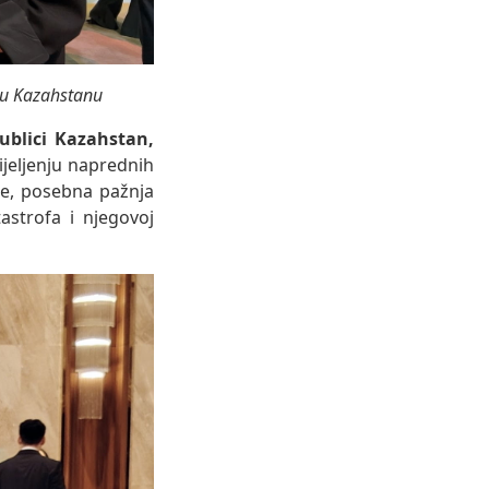
a u Kazahstanu
ublici Kazahstan,
ijeljenju naprednih
me, posebna pažnja
astrofa i njegovoj