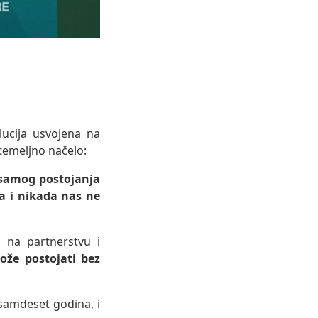
lucija usvojena na
 temeljno načelo:
 samog postojanja
a i nikada nas ne
 na partnerstvu i
ože postojati bez
samdeset godina, i