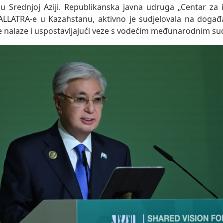
u Srednjoj Aziji. Republikanska javna udruga „Centar za is
 ALLATRA-e u Kazahstanu, aktivno je sudjelovala na događaj
e nalaze i uspostavljajući veze s vodećim međunarodnim su