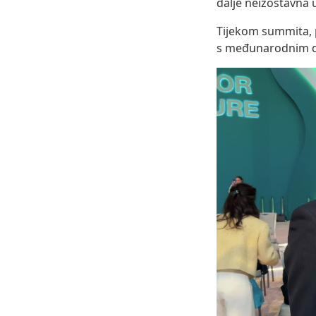
dalje neizostavna 
Tijekom summita, p
s međunarodnim 