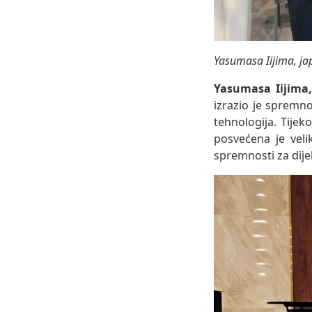
Yasumasa Iijima, ja
Yasumasa Iijima,
izrazio je spremno
tehnologija. Tije
posvećena je veli
spremnosti za dije