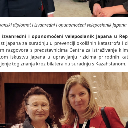
panski diplomat i izvanredni i opunomoćeni veleposlanik Japan
 izvanredni i opunomoćeni veleposlanik Japana u Rep
st Japana za suradnju u prevenciji okolišnih katastrofa i d
kom razgovora s predstavnicima Centra za istraživanje kli
kom iskustvu Japana u upravljanju rizicima prirodnih kat
ljenje tog znanja kroz bilateralnu suradnju s Kazahstanom.