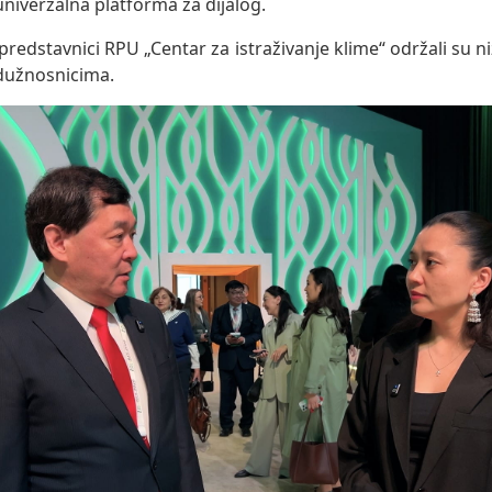
univerzalna platforma za dijalog.
redstavnici RPU „Centar za istraživanje klime“ održali su n
dužnosnicima.