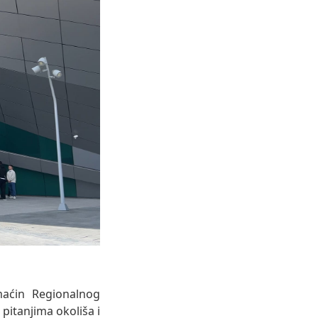
maćin Regionalnog
itanjima okoliša i