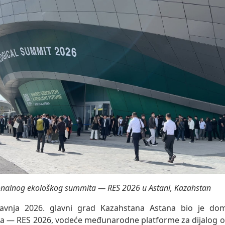
ionalnog ekološkog summita — RES 2026 u Astani, Kazahstan
avnja 2026. glavni grad Kazahstana Astana bio je do
 — RES 2026, vodeće međunarodne platforme za dijalog o p