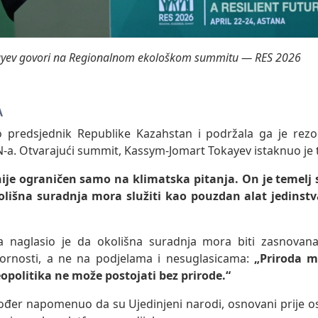
ayev govori na Regionalnom ekološkom summitu — RES 2026
A
o predsjednik Republike Kazahstan i podržala ga je rezo
N-a. Otvarajući summit, Kassym-Jomart Tokayev istaknuo je
nije ograničen samo na klimatska pitanja. On je temelj
olišna suradnja mora služiti kao pouzdan alat jedinstv
a naglasio je da okolišna suradnja mora biti zasnovana
vornosti, a ne na podjelama i nesuglasicama:
„
Priroda m
eopolitika ne može postojati bez prirode.“
kođer napomenuo da su Ujedinjeni narodi, osnovani prije o