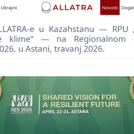
Ukrajini
Novosti
Događ
LLATRA-e u Kazahstanu — RPU 
anje klime“ — na Regionalnom 
26. u Astani, travanj 2026.