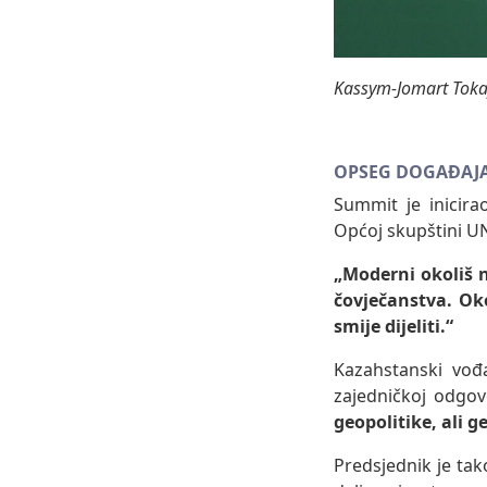
Kassym-Jomart Tok
OPSEG DOGAĐAJ
Summit je inicira
Općoj skupštini U
„Moderni okoliš 
čovječanstva. Ok
smije dijeliti.“
Kazahstanski vođ
zajedničkoj odgo
geopolitike, ali g
Predsjednik je ta