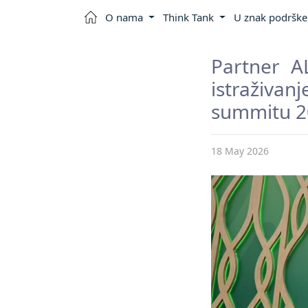
O nama
Think Tank
U znak podrške 
Partner A
istraživ
summitu 20
18 May 2026