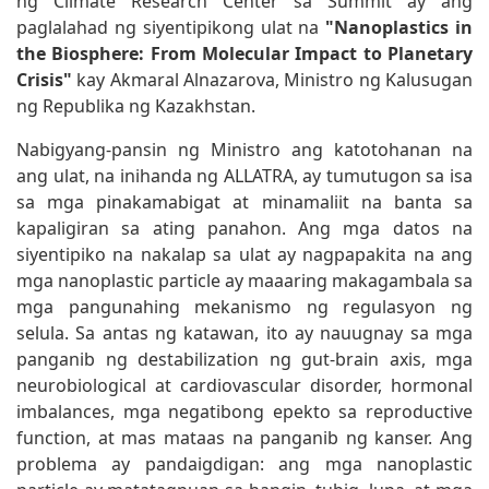
ng Climate Research Center sa Summit ay ang
paglalahad ng siyentipikong ulat na
"Nanoplastics in
the Biosphere: From Molecular Impact to Planetary
Crisis"
kay Akmaral Alnazarova, Ministro ng Kalusugan
ng Republika ng Kazakhstan.
Nabigyang-pansin ng Ministro ang katotohanan na
ang ulat, na inihanda ng ALLATRA, ay tumutugon sa isa
sa mga pinakamabigat at minamaliit na banta sa
kapaligiran sa ating panahon. Ang mga datos na
siyentipiko na nakalap sa ulat ay nagpapakita na ang
mga nanoplastic particle ay maaaring makagambala sa
mga pangunahing mekanismo ng regulasyon ng
selula. Sa antas ng katawan, ito ay nauugnay sa mga
panganib ng destabilization ng gut-brain axis, mga
neurobiological at cardiovascular disorder, hormonal
imbalances, mga negatibong epekto sa reproductive
function, at mas mataas na panganib ng kanser. Ang
problema ay pandaigdigan: ang mga nanoplastic