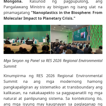
Mongolia.
Kasunod ng pagpupulong, ang
Pangalawang Ministro ay binigyan ng isang ulat na
pinamagatang
"Nanoplastics in the Biosphere: From
Molecular Impact to Planetary Crisis."
Mga Sesyon ng Panel sa RES 2026 Regional Environmental
Summit
Kinumpirma ng RES 2026 Regional Environmental
Summit na ang mga modernong hamong
pangkapaligiran ay sistematiko at transboundary ang
kalikasan, na nakakaapekto sa pagpapanatili ng mga
natural at panlipunang sistema. Sa kontekstong ito,
ang mga isyung may kaugnayan sa paglaganap ng