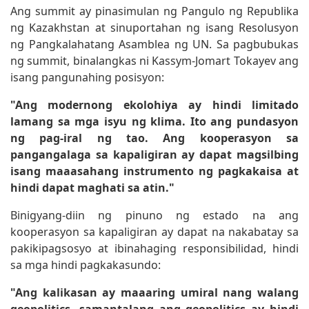
Ang summit ay pinasimulan ng Pangulo ng Republika
ng Kazakhstan at sinuportahan ng isang Resolusyon
ng Pangkalahatang Asamblea ng UN. Sa pagbubukas
ng summit, binalangkas ni Kassym-Jomart Tokayev ang
isang pangunahing posisyon:
"Ang modernong ekolohiya ay hindi limitado
lamang sa mga isyu ng klima. Ito ang pundasyon
ng pag-iral ng tao. Ang kooperasyon sa
pangangalaga sa kapaligiran ay dapat magsilbing
isang maaasahang instrumento ng pagkakaisa at
hindi dapat maghati sa atin."
Binigyang-diin ng pinuno ng estado na ang
kooperasyon sa kapaligiran ay dapat na nakabatay sa
pakikipagsosyo at ibinahaging responsibilidad, hindi
sa mga hindi pagkakasundo:
"Ang kalikasan ay maaaring umiral nang walang