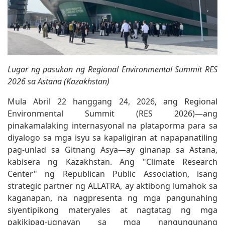
Lugar ng pasukan ng Regional Environmental Summit RES
2026 sa Astana (Kazakhstan)
Mula Abril 22 hanggang 24, 2026, ang Regional
Environmental Summit (RES 2026)—ang
pinakamalaking internasyonal na plataporma para sa
diyalogo sa mga isyu sa kapaligiran at napapanatiling
pag-unlad sa Gitnang Asya—ay ginanap sa Astana,
kabisera ng Kazakhstan. Ang "Climate Research
Center" ng Republican Public Association, isang
strategic partner ng ALLATRA, ay aktibong lumahok sa
kaganapan, na nagpresenta ng mga pangunahing
siyentipikong materyales at nagtatag ng mga
pakikipag-ugnayan sa mga nangungunang