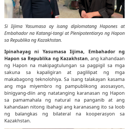
Si Iijima Yasumasa ay isang diplomatang Hapones at
Embahador na Katangi-tangi at Plenipotentiaryo ng Hapon
sa Republika ng Kazakhstan.
Ipinahayag ni Yasumasa Iijima, Embahador ng
Hapon sa Republika ng Kazakhstan
, ang kahandaan
ng Hapon na makipagtulungan sa pagpigil sa mga
sakuna sa kapaligiran at paglilipat ng mga
makabagong teknolohiya. Sa isang talakayan kasama
ang mga miyembro ng pampublikong asosasyon,
binigyang-diin ang natatanging karanasan ng Hapon
sa pamamahala ng natural na panganib at ang
kahandaan nitong ibahagi ang karanasang ito sa loob
ng balangkas ng bilateral na kooperasyon sa
Kazakhstan.