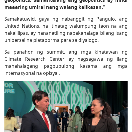
geopolitics, samantalang ang geopolitics ay hindi
maaaring umiral nang walang kalikasan."
Samakatuwid, gaya ng nabanggit ng Pangulo, ang
United Nations, na itinatag walumpung taon na ang
nakalilipas, ay nananatiling napakahalaga bilang isang
unibersal na plataporma para sa diyalogo.
Sa panahon ng summit, ang mga kinatawan ng
Climate Research Center ay nagsagawa ng ilang
mahahalagang pagpupulong kasama ang mga
internasyonal na opisyal.