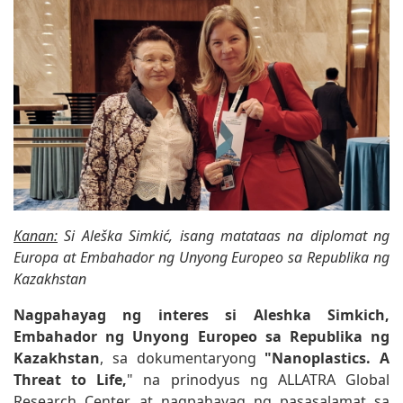
Kanan:
Si Aleška Simkić, isang matataas na diplomat ng
Europa at Embahador ng Unyong Europeo sa Republika ng
Kazakhstan
Nagpahayag ng interes si Aleshka Simkich,
Embahador ng Unyong Europeo sa Republika ng
Kazakhstan
, sa dokumentaryong
"Nanoplastics. A
Threat to Life,
" na prinodyus ng ALLATRA Global
Research Center, at nagpahayag ng pasasalamat sa