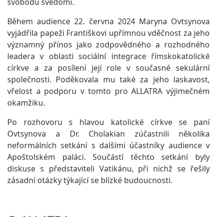
svobodu svědomí.
Během audience 22. června 2024 Maryna Ovtsynova
vyjádřila papeži Františkovi upřímnou vděčnost za jeho
významný přínos jako zodpovědného a rozhodného
leadera v oblasti sociální integrace římskokatolické
církve a za posílení její role v současné sekulární
společnosti. Poděkovala mu také za jeho laskavost,
vřelost a podporu v tomto pro ALLATRA výjimečném
okamžiku.
Po rozhovoru s hlavou katolické církve se paní
Ovtsynova a Dr. Cholakian zúčastnili několika
neformálních setkání s dalšími účastníky audience v
Apoštolském paláci. Součástí těchto setkání byly
diskuse s představiteli Vatikánu, při nichž se řešily
zásadní otázky týkající se blízké budoucnosti.