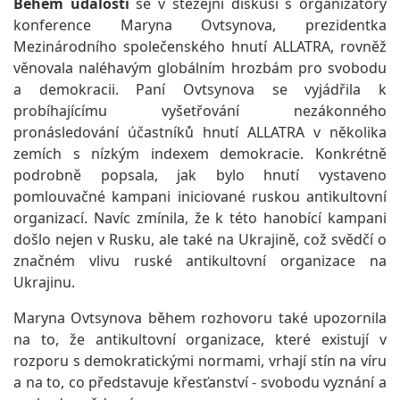
Během události
se v stěžejní diskusi s organizátory
konference Maryna Ovtsynova, prezidentka
Mezinárodního společenského hnutí ALLATRA, rovněž
věnovala naléhavým globálním hrozbám pro svobodu
a demokracii. Paní Ovtsynova se vyjádřila k
probíhajícímu vyšetřování nezákonného
pronásledování účastníků hnutí ALLATRA v několika
zemích s nízkým indexem demokracie. Konkrétně
podrobně popsala, jak bylo hnutí vystaveno
pomlouvačné kampani iniciované ruskou antikultovní
organizací. Navíc zmínila, že k této hanobící kampani
došlo nejen v Rusku, ale také na Ukrajině, což svědčí o
značném vlivu ruské antikultovní organizace na
Ukrajinu.
Maryna Ovtsynova během rozhovoru také upozornila
na to, že antikultovní organizace, které existují v
rozporu s demokratickými normami, vrhají stín na víru
a na to, co představuje křesťanství - svobodu vyznání a