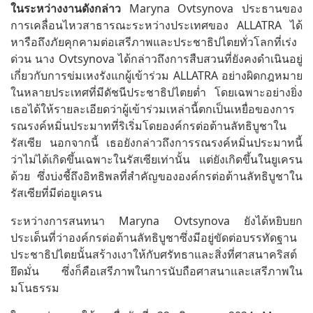
ในระหว่างงานดังกล่าว
Maryna Ovtsynova ประธานของ
การเคลื่อนไหวสาธารณะระหว่างประเทศของ ALLATRA ได้
หารือถึงภัยคุกคามต่อเสรีภาพและประชาธิปไตยทั่วโลกที่เร่ง
ด่วน นาง Ovtsynova ได้กล่าวถึงการสืบสวนที่ยังคงดำเนินอยู่
เกี่ยวกับการข่มเหงรังแกผู้เข้าร่วม ALLATRA อย่างผิดกฎหมาย
ในหลายประเทศที่มีดัชนีประชาธิปไตยต่ำ โดยเฉพาะอย่างยิ่ง
เธอได้ให้รายละเอียดว่าผู้เข้าร่วมเหล่านี้ตกเป็นเหยื่อของการ
รณรงค์หมิ่นประมาทที่ริเริ่มโดยองค์กรต่อต้านลัทธิบูชาใน
รัสเซีย นอกจากนี้ เธอยังกล่าวถึงการรณรงค์หมิ่นประมาทนี้
ว่าไม่ได้เกิดขึ้นเฉพาะในรัสเซียเท่านั้น แต่ยังเกิดขึ้นในยูเครน
ด้วย ซึ่งบ่งชี้ถึงอิทธิพลที่สำคัญขององค์กรต่อต้านลัทธิบูชาใน
รัสเซียที่มีต่อยูเครน
ระหว่างการสนทนา Maryna Ovtsynova ยังได้หยิบยก
ประเด็นที่ว่าองค์กรต่อต้านลัทธิบูชาซึ่งมีอยู่ขัดต่อบรรทัดฐาน
ประชาธิปไตยนั้นสร้างเงาให้กับศรัทธาและสิ่งที่ศาสนาคริสต์
ยึดมั่น ซึ่งก็คือเสรีภาพในการนับถือศาสนาและเสรีภาพใน
มโนธรรม