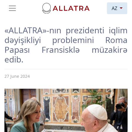
AZ
«ALLATRA»-nın prezidenti iqlim
dəyişikliyi problemini Roma
Papası Fransisklə müzakirə
edib.
27 June 2024