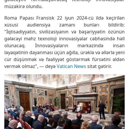
müzakirə olundu.
Roma Papası Fransisk 22 iyun 2024-cü ildə keçirilən
xüsusi audiensiya zamanı bunları bildirib:
"İqtisadiyyatın, sivilizasiyanın və bəşəriyyətin özünün
gələcəyi məhz texnoloji innovasiyalar cəbhəsində həll
olunacaq. İnnovasiyaların mərkəzində insan
ləyaqətinin dayanması üçün ağılla, ürəklə və əllərlə yeni
cür düşünmək və fəaliyyət göstərmək fürsətini əldən
vermək olmaz", — deyə
Vatican News
sitat gətirir.