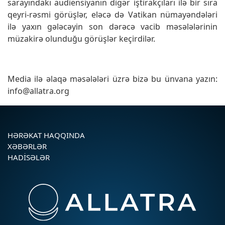
sarayındakı audiensiyanın digər iştirakçıları ilə bir sıra
qeyri-rəsmi görüşlər, eləcə də Vatikan nümayəndələri
ilə yaxın gələcəyin son dərəcə vacib məsələlərinin
müzakirə olunduğu görüşlər keçirdilər.
Media ilə əlaqə məsələləri üzrə bizə bu ünvana yazın:
info@allatra.org
HƏRƏKAT HAQQINDA
XƏBƏRLƏR
HADISƏLƏR