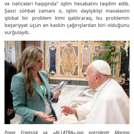
və nəticələri haqqında” iqlim hesabatını təqdim edib.
Şəxsi söhbət zamanı o, iqlim dəyişikliyi məsələsini
qlobal bir problem kimi qaldıraraq, bu problemin
bəşəriyyət üçün ən kəskin çağırışlardan biri olduğunu
vurğulayıb.
Papa Fransisk və «ALLATRA»-nın prezidenti Marina