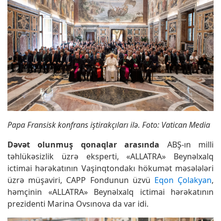
Papa Fransisk konfrans iştirakçıları ilə. Foto: Vatican Media
Dəvət olunmuş qonaqlar arasında
ABŞ-ın milli
təhlükəsizlik üzrə eksperti, «ALLATRA» Beynəlxalq
ictimai hərəkatının Vaşinqtondakı hökumət məsələləri
üzrə müşaviri, CAPP Fondunun üzvü
Eqon Çolakyan
,
həmçinin «ALLATRA» Beynəlxalq ictimai hərəkatının
prezidenti Marina Ovsınova da var idi.