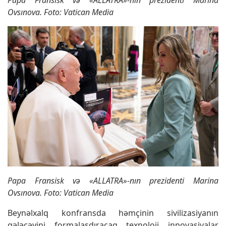
Ovsınova. Foto: Vatican Media
Papa Fransisk və «ALLATRA»-nın prezidenti Marina
Ovsınova. Foto: Vatican Media
Beynəlxalq konfransda həmçinin sivilizasiyanın
gələcəyini formalaşdıracaq texnoloji innovasiyalar