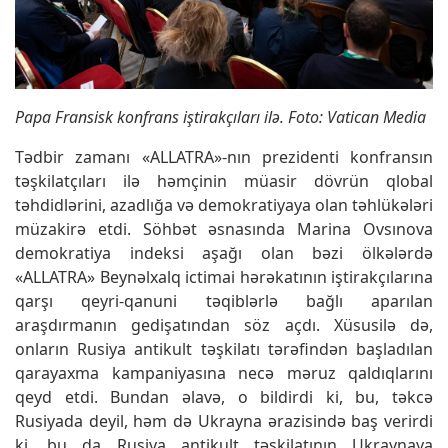
Papa Fransisk konfrans iştirakçıları ilə. Foto: Vatican Media
Tədbir zamanı «ALLATRA»-nın prezidenti konfransın
təşkilatçıları ilə həmçinin müasir dövrün qlobal
təhdidlərini, azadlığa və demokratiyaya olan təhlükələri
müzakirə etdi. Söhbət əsnasında Marina Ovsınova
demokratiya indeksi aşağı olan bəzi ölkələrdə
«ALLATRA» Beynəlxalq ictimai hərəkatının iştirakçılarına
qarşı qeyri-qanuni təqiblərlə bağlı aparılan
araşdırmanın gedişatından söz açdı. Xüsusilə də,
onların Rusiya antikult təşkilatı tərəfindən başladılan
qarayaxma kampaniyasına necə məruz qaldıqlarını
qeyd etdi. Bundan əlavə, o bildirdi ki, bu, təkcə
Rusiyada deyil, həm də Ukrayna ərazisində baş verirdi
ki, bu da Rusiya antikult təşkilatının Ukraynaya