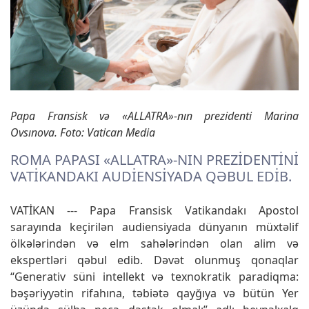
Papa Fransisk və «ALLATRA»-nın prezidenti Marina
Ovsınova. Foto: Vatican Media
ROMA PAPASI «ALLATRA»-NIN PREZIDENTINI
VATIKANDAKI AUDIENSIYADA QƏBUL EDIB.
VATİKAN --- Papa Fransisk Vatikandakı Apostol
sarayında keçirilən audiensiyada dünyanın müxtəlif
ölkələrindən və elm sahələrindən olan alim və
ekspertləri qəbul edib. Dəvət olunmuş qonaqlar
“Generativ süni intellekt və texnokratik paradiqma:
bəşəriyyətin rifahına, təbiətə qayğıya və bütün Yer