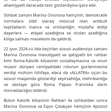
əhəmiyyətli dərəcədə təsir göstərdiyinə işarə edir.
Söhbət zamanı Marina Ovsınova həmçinin, demokratik
normalara zidd olaraq mövcud olan antikult
təşkilatların inanca və xristianlığın müdafiə etdiyi
dəyərlərə — etiqad azadlığına və vicdan azadlığına
kölgə salması məsələsini də qaldırdı.
22 iyun 2024-cü ildə keçirilən xüsusi audiensiya zamanı
Marina Ovsınova məsuliyyətli və qətiyyətli bir rəhbər
kimi Roma-Katolik kilsəsinin sosiallaşmasına və onun
müasir dünyəvi cəmiyyətdəki rolunun güclənməsinə
verdiyi mühüm töhfəyə, eləcə də «ALLATRA» üçün bu
xüsusi məqamda göstərdiyi xeyirxahlığa, mehribanlığa
və dəstəyə görə Roma Papası Fransiskə dərin
minnətdarlığını bildirdi.
Bütün Katolik kilsəsinin Rəhbəri ilə söhbətdən sonra
Marina Ovsınova və Eqon Çolakyan həmçinin Apostol