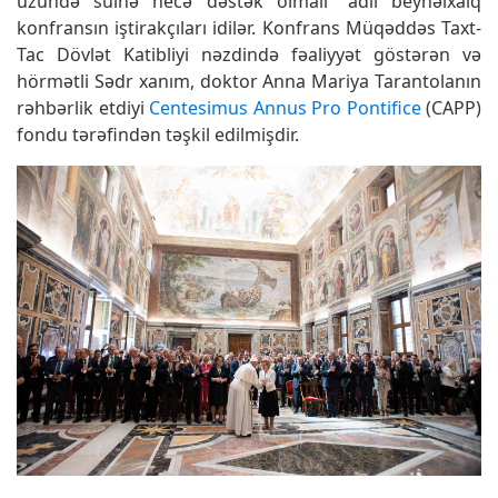
üzündə sülhə necə dəstək olmalı” adlı beynəlxalq
konfransın iştirakçıları idilər. Konfrans Müqəddəs Taxt-
Tac Dövlət Katibliyi nəzdində fəaliyyət göstərən və
hörmətli Sədr xanım, doktor Anna Mariya Tarantolanın
rəhbərlik etdiyi
Centesimus Annus Pro Pontifice
(CAPP)
fondu tərəfindən təşkil edilmişdir.