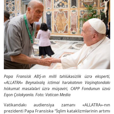
Papa Fransisk ABŞ-ın milli təhlükəsizlik üzrə eksperti,
«ALLATRA» Beynəlxalq ictimai hərəkatının Vaşinqtondakı
hökumət məsələləri üzrə müşaviri, CAPP Fondunun üzvü
Eqon Çolakyanla. Foto: Vatican Media
Vatikandakı audiensiya zamanı «ALLATRA»-nın
prezidenti Papa Fransiskə “İqlim kataklizmlərinin artımı