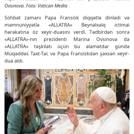
Ovsınova. Foto: Vatican Media
Söhbət zamanı Papa Fransisk diqqətlə dinlədi və
məmnuniyyətlə «ALLATRA» Beynəlxalq ictimai
hərəkatına öz xeyir-duasını verdi. Tədbirdən sonra
«ALLATRA»-nın prezidenti Marina Ovsınova da
«ALLATRA» təşkilatı üçün bu əlamətdar gündə
Müqəddəs Taxt-Tac və Papa Fransiskdən şəxsən xeyir-
dua aldı.