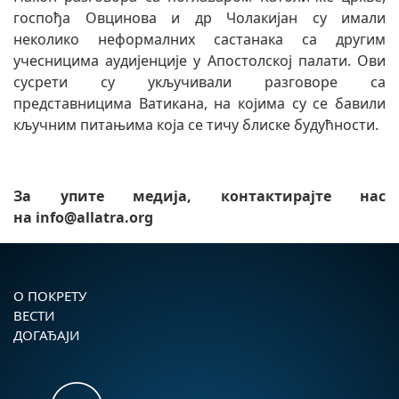
госпођа Овцинова и др Чолакијан су имали
неколико неформалних састанака са другим
учесницима аудијенције у Апостолској палати. Ови
сусрети су укључивали разговоре са
представницима Ватикана, на којима су се бавили
кључним питањима која се тичу блиске будућности.
За упите медија, контактирајте нас
на
info@allatra.org
О ПОКРЕТУ
ВЕСТИ
ДОГАЂАЈИ