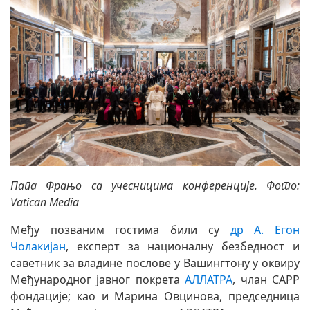
Папа Фрањо са учесницима конференције
. Фото:
Vatican Media
Међу позваним гостима били су
др А. Егон
Чолакијан
, експерт за националну безбедност и
саветник за владине послове у Вашингтону у оквиру
Међународног јавног покрета
АЛЛАТРА
, члан CAPP
фондације; као и Марина Овцинова, председница