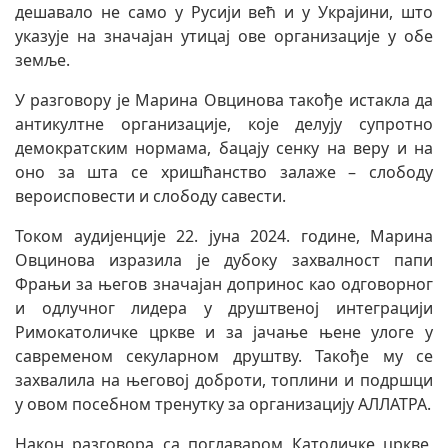
дешавало не само у Русији већ и у Украјини, што
указује на значајан утицај ове организације у обе
земље.
У разговору је Марина Овцинова такође истакла да
антикултне организације, које делују супротно
демократским нормама, бацају сенку на веру и на
оно за шта се хришћанство залаже – слободу
вероисповести и слободу савести.
Током аудијенције 22. јуна 2024. године, Марина
Овцинова изразила је дубоку захвалност папи
Фрањи за његов значајан допринос као одговорног
и одлучног лидера у друштвеној интеграцији
Римокатоличке цркве и за јачање њене улоге у
савременом секуларном друштву. Такође му се
захвалила на његовој доброти, топлини и подршци
у овом посебном тренутку за организацију АЛЛАТРА.
Након разговора са поглаваром Католичке цркве,