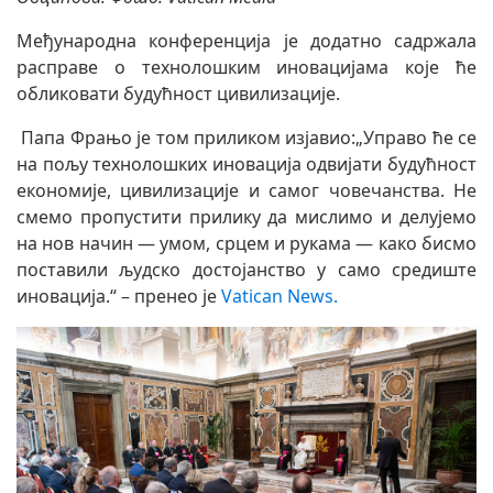
Међународна конференција је додатно садржала
расправе о технолошким иновацијама које ће
обликовати будућност цивилизације.
Папа Фрањо је том приликом изјавио:„Управо ће се
на пољу технолошких иновација одвијати будућност
економије, цивилизације и самог човечанства. Не
смемо пропустити прилику да мислимо и делујемо
на нов начин — умом, срцем и рукама — како бисмо
поставили људско достојанство у само средиште
иновација.“ – пренео је
Vatican News.