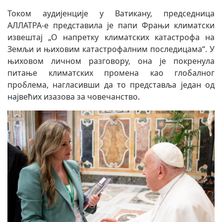
Током аудијенције у Ватикану, председница
АЛЛАТРА-е представила је папи Фрањи климатски
извештај „О напретку климатских катастрофа на
Земљи и њиховим катастрофалним последицама“. У
њиховом личном разговору, она је покренула
питање климатских промена као глобалног
проблема, нагласивши да то представља један од
највећих изазова за човечанство.