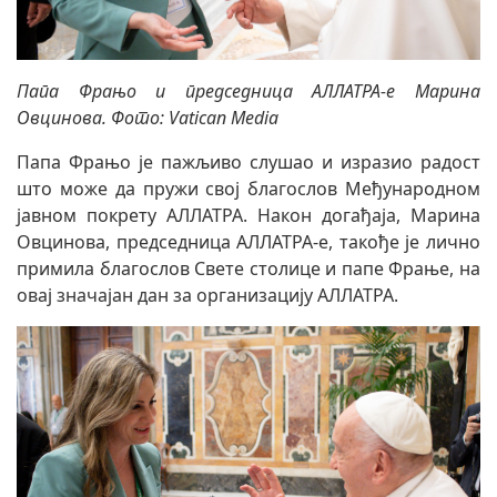
Папа Фрањо и председница АЛЛАТРА-е Марина
Овцинова. Фото: Vatican Media
Папа Фрањо је пажљиво слушао и изразио радост
што може да пружи свој благослов Међународном
јавном покрету АЛЛАТРА. Након догађаја, Марина
Овцинова, председница АЛЛАТРА-е, такође је лично
примила благослов Свете столице и папе Фрање, на
овај значајан дан за организацију АЛЛАТРА.