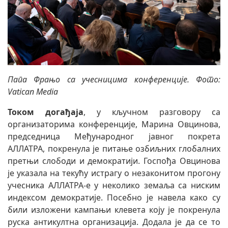
Папа Фрањо са учесницима конференције
. Фото:
Vatican Media
Током догађаја
, у кључном разговору са
организаторима конференције, Марина Овцинова,
председница Међународног јавног покрета
АЛЛАТРА, покренула је питање озбиљних глобалних
претњи слободи и демократији. Госпођа Овцинова
је указала на текућу истрагу о незаконитом прогону
учесника АЛЛАТРА-е у неколико земаља са ниским
индексом демократије. Посебно је навела како су
били изложени кампањи клевета коју је покренула
руска антикултна организација. Додала је да се то