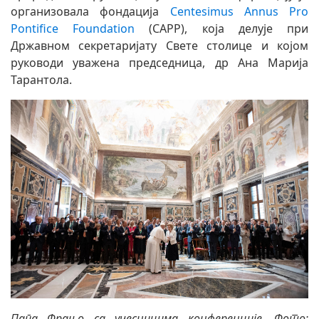
организовала фондација
Centesimus Annus Pro
Pontifice Foundation
(CAPP), која делује при
Државном секретаријату Свете столице и којом
руководи уважена председница, др Ана Марија
Тарантола.
Папа Фрањо са учесницима конференције
. Фото: