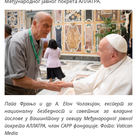
Међународног јавног покрета АЛЛАТРА.
Папа Фрањо и
др А. Егон Чолакијан, експерт за
националну безбедност и саветник за владине
послове у Вашингтону у оквиру Међународног јавног
покрета АЛЛАТРА, члан CAPP фондације. Фото: Vatican
Media