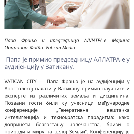
Папа Фрањо и председница АЛЛАТРА-е Марина
Овцинова. Фото: Vatican Media
Папа је примио председницу АЛЛАТРА-е у
аудијенцију у Ватикану.
VATICAN CITY --- Папа Фрањо је на аудијенцији у
Апостолској палати у Ватикану примио научнике и
експерте из различитих земаља и дисциплина.
Позвани гости били су учесници међународне
конференције „Генеративна вештачка
интелигенција и технократска парадигма: како
допринети благостању човечанства, бризи о
природи и миру на целој Земљи“. Конференцију је