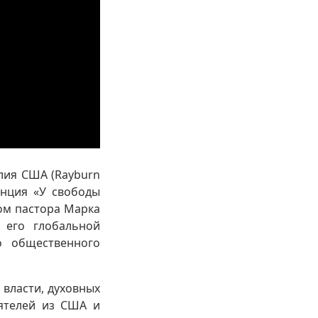
олия США (Rayburn
енция «У свободы
ом пастора Марка
 его глобальной
о общественного
власти, духовных
еятелей из США и