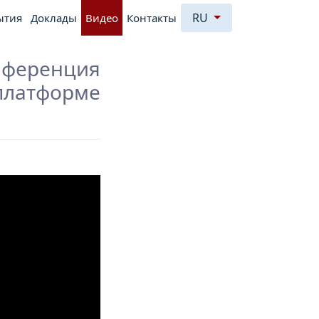
RU
ытия
Доклады
Видео
Контакты
нференция
платформе