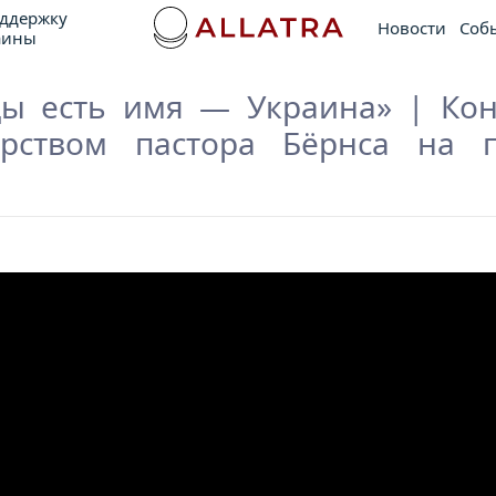
оддержку
Новости
Соб
аины
ды есть имя — Украина» | Ко
рством пастора Бёрнса на 