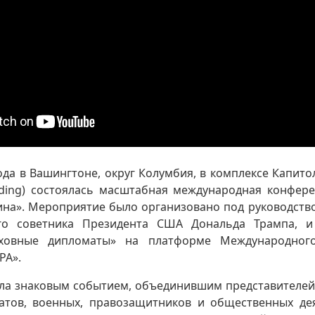
ода в Вашингтоне, округ Колумбия, в комплексе Капит
ilding) состоялась масштабная международная конфер
ина». Мероприятие было организовано под руководств
ого советника Президента США Дональда Трампа, и
ховные дипломаты» на платформе Международног
РА».
ла знаковым событием, объединившим представителей 
атов, военных, правозащитников и общественных д