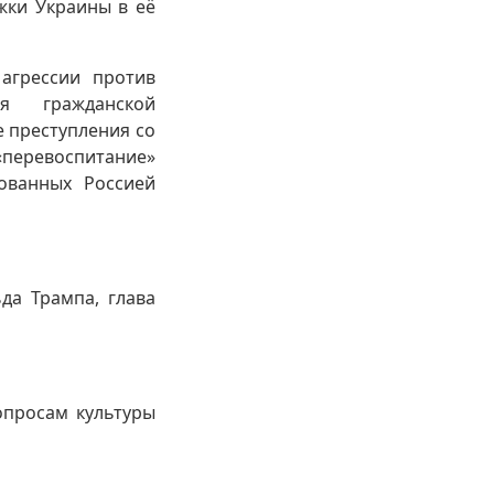
жки Украины в её
агрессии против
я гражданской
 преступления со
«перевоспитание»
ованных Россией
да Трампа, глава
опросам культуры