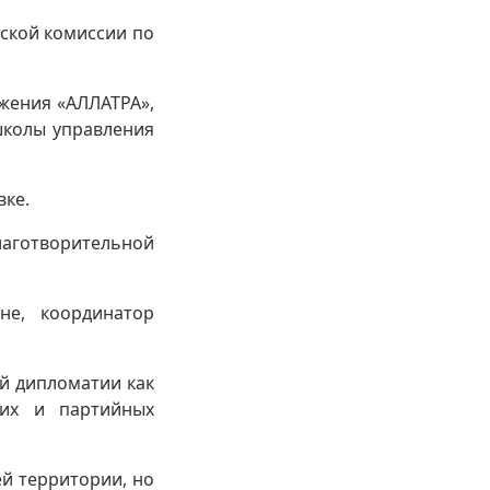
ской комиссии по
жения «АЛЛАТРА»,
школы управления
вке.
аготворительной
е, координатор
й дипломатии как
ких и партийных
ей территории, но