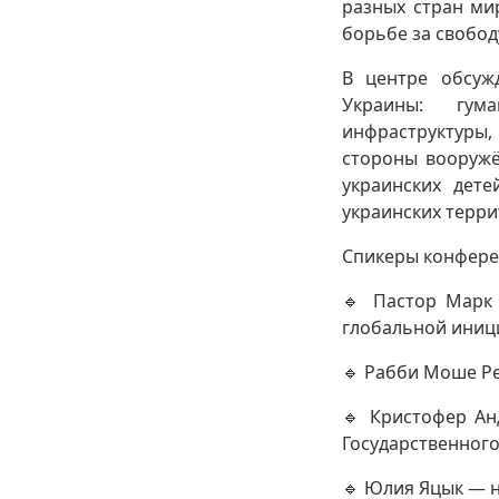
разных стран ми
борьбе за свобод
В центре обсуж
Украины: гум
инфраструктуры,
стороны вооружё
украинских дет
украинских терри
Спикеры конфер
🔹 Пастор Марк 
глобальной иниц
🔹 Рабби Моше Ре
🔹 Кристофер Ан
Государственног
🔹 Юлия Яцык — 