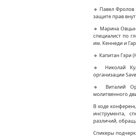
🔹 Павел Фролов
защите прав вну
🔹 Марина Овцын
специалист по г
им. Кеннеди и Га
🔹 Капитан Гэри 
🔹 Николай Кул
организации Save
🔹 Виталий Ор
молитвенного дв
В ходе конферен
инструмента, с
различий, обращ
Спикеры подчеркн