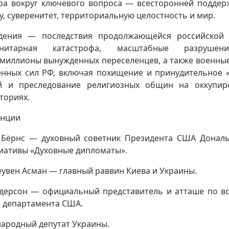
ра вокруг ключевого вопроса — всесторонней поддер
у, суверенитет, территориальную целостность и мир.
дения — последствия продолжающейся российской 
анитарная катастрофа, масштабные разрушени
 миллионы вынужденных переселенцев, а также военные
нных сил РФ, включая похищение и принудительное 
ей и преследование религиозных общин на оккупир
ториях.
енции
Бёрнс — духовный советник Президента США Дональ
иативы «Духовные дипломаты».
увен Асман — главный раввин Киева и Украины.
дерсон — официальный представитель и атташе по в
о департамента США.
народный депутат Украины.