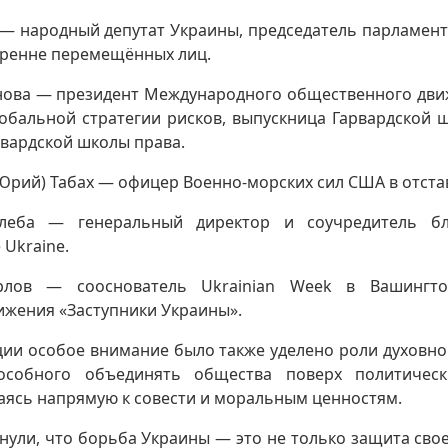
 — народный депутат Украины, председатель парламент
тренне перемещённых лиц.
ова — президент Международного общественного дви
лобальной стратегии рисков, выпускница Гарвардской 
рвардской школы права.
(Юрий) Табах — офицер Военно-морских сил США в отста
еба — генеральный директор и соучредитель бл
 Ukraine.
лов — сооснователь Ukrainian Week в Вашингтон
ижения «Заступники Украины».
ции особое внимание было также уделено роли духовно
пособного объединять общества поверх политичес
аясь напрямую к совести и моральным ценностям.
ули, что борьба Украины — это не только защита сво