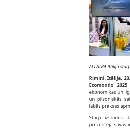
ALLATRA Itālija star
Rimini, Itālija, 2
Ecomondo 2025
—
ekonomikas un ilgt
un pilsoniskās sa
labās prakses apm
Starp izstādes d
prezentēja savas i