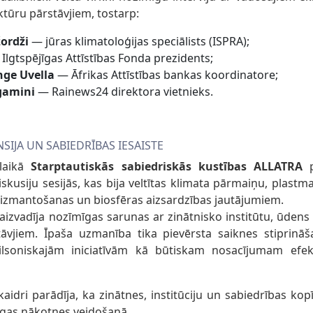
ktūru pārstāvjiem, tostarp:
ordži
— jūras klimatoloģijas speciālists (ISPRA);
Ilgtspējīgas Attīstības Fonda prezidents;
nge Uvella
— Āfrikas Attīstības bankas koordinatore;
rgamini
— Rainews24 direktora vietnieks.
SIJA UN SABIEDRĪBAS IESAISTE
laikā
Starptautiskās sabiedriskās kustības ALLATRA
p
iskusiju sesijās, kas bija veltītas klimata pārmaiņu, plast
 izmantošanas un biosfēras aizsardzības jautājumiem.
 aizvadīja nozīmīgas sarunas ar zinātnisko institūtu, ūden
tāvjiem. Īpaša uzmanība tika pievērsta saiknes stiprināša
ilsoniskajām iniciatīvām kā būtiskam nosacījumam efekt
dri parādīja, ka zinātnes, institūciju un sabiedrības kopīg
jīgas nākotnes veidošanā.