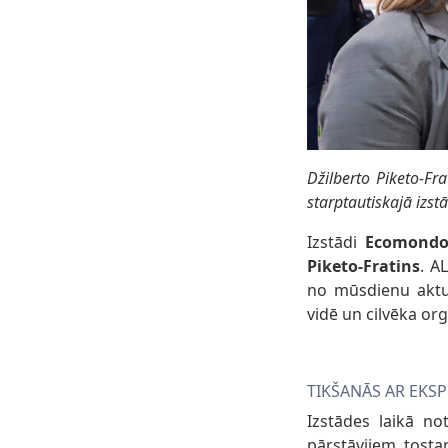
Džilberto Piketo-Fra
starptautiskajā izst
Izstādi
Ecomondo
Piketo-Fratins
. A
no mūsdienu aktu
vidē un cilvēka or
TIKŠANĀS AR EKS
Izstādes laikā no
pārstāvjiem, tosta