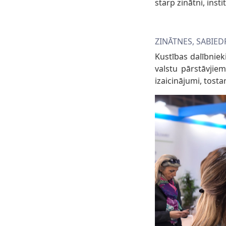
starp zinātni, inst
ZINĀTNES, SABIED
Kustības dalībniek
valstu pārstāvjiem
izaicinājumi, tost