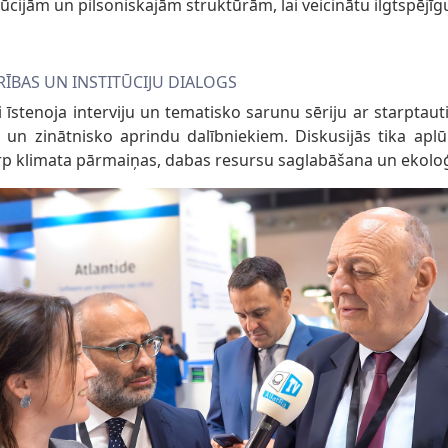
itūcijām un pilsoniskajām struktūrām, lai veicinātu ilgtspējīg
RĪBAS UN INSTITŪCIJU DIALOGS
i īstenoja interviju un tematisko sarunu sēriju ar starptau
 un zinātnisko aprindu dalībniekiem. Diskusijās tika aplū
arp klimata pārmaiņas, dabas resursu saglabāšana un ekolo