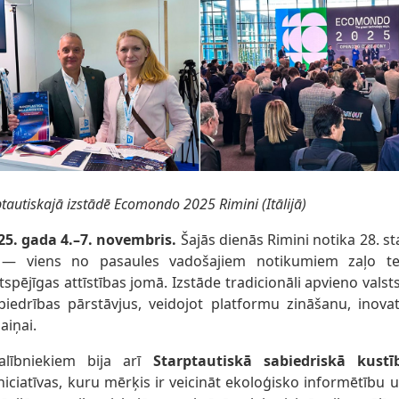
ptautiskajā izstādē Ecomondo 2025 Rimini (Itālijā)
025. gada 4.–7. novembris.
Šajās dienās Rimini notika 28. st
 viens no pasaules vadošajiem notikumiem zaļo tehn
spējīgas attīstības jomā. Izstāde tradicionāli apvieno valsts
biedrības pārstāvjus, veidojot platformu zināšanu, inova
aiņai.
alībniekiem bija arī
Starptautiskā sabiedriskā kust
niciatīvas, kuru mērķis ir veicināt ekoloģisko informētību u