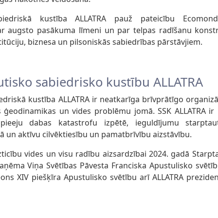
abiedriskā kustība ALLATRA pauž pateicību Ecomon
ar augsto pasākuma līmeni un par telpas radīšanu konst
titūciju, biznesa un pilsoniskās sabiedrības pārstāvjiem.
utisko sabiedrisko kustību ALLATRA
edriskā kustība ALLATRA ir neatkarīga brīvprātīgo organizāc
 ģeodinamikas un vides problēmu jomā. SSK ALLATRA ir 
o pieeju dabas katastrofu izpētē, ieguldījumu starptaut
bā un aktīvu cilvēktiesību un pamatbrīvību aizstāvību.
zticību vides un visu radību aizsardzībai 2024. gadā Starpt
aņēma Viņa Svētības Pāvesta Franciska Apustulisko svētīb
eons XIV piešķīra Apustulisko svētību arī ALLATRA prezide