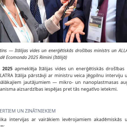
tins — Itālijas vides un enerģētiskās drošības ministrs un ALLA
ādē Ecomondo 2025 Rimini (Itālijā)
 2025
apmeklēja Itālijas vides un enerģētiskās drošības
LLATRA Itālija pārstāvji ar ministru veica jēgpilnu interviju
ālākajiem jautājumiem — mikro- un nanoplastmasas aug
ganisma aizsardzības iespējas pret tās negatīvo ietekmi.
PERTIEM UN ZINĀTNIEKIEM
tika intervijas ar vairākiem ievērojamiem akadēmiskās u
rp: