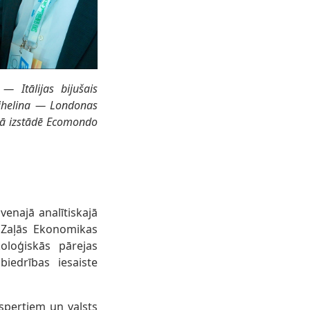
— Itālijas bijušais
eihelina — Londonas
ajā izstādē Ecomondo
enajā analītiskajā
 Zaļās Ekonomikas
oloģiskās pārejas
biedrības iesaiste
kspertiem un valsts