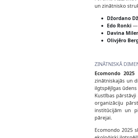
un zinātnisko stru
Džordano
Dž
Edo Ronki
— 
Davina Mile
Olivjēro Be
ZINĀTNISKĀ DIMEN
Ecomondo 2025
zinātniskajās un d
ilgtspējīgas ūdens
Kustības pārstāvji
organizāciju pārs
institūcijām un p
pārejai.
Ecomondo 2025 skai
ekoloģiski ilgtspē