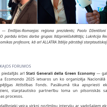
— Emīlijas-Romaņjas reģiona prezidents; Paolo Džentiloni 
NO parādu krīzes darba grupas līdzpriekšsēdētājs; Lukrēcija R
omikas profesore, kā arī ALLATRA Itālija pārstāvji starptautisk
SKAJOS FORUMOS
 piedalījās arī
Stati Generali della Green Economy
— galv
ka Ecomondo 2025 ietvaros un ko organizēja Nacionālā
ējīgas Attīstības Fonds. Pasākumā tika apspriesti ek
zieni, starptautisko partnerību loma un pilsoniskās sa
ības procesos.
dalībnieki veica virkni nozīmīgu interviju ar vadošajiem e