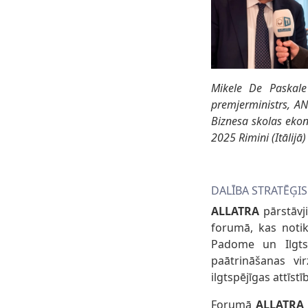
Mikele De Paskale 
premjerministrs, A
Biznesa skolas ekon
2025 Rimini (Itālijā)
DALĪBA STRATĒĢI
ALLATRA
pārstāvji
forumā, kas noti
Padome un Ilgtsp
paātrināšanas vir
ilgtspējīgas attīst
Forumā
ALLATRA