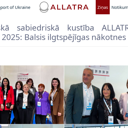
port of Ukraine
Ziņas
Notikum
iskā sabiedriskā kustība ALLAT
025: Balsis ilgtspējīgas nākotnes