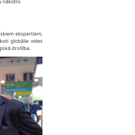
u nākotni.
tiskiem ekspertiem,
koti globālie vides
ģiskā drošība.