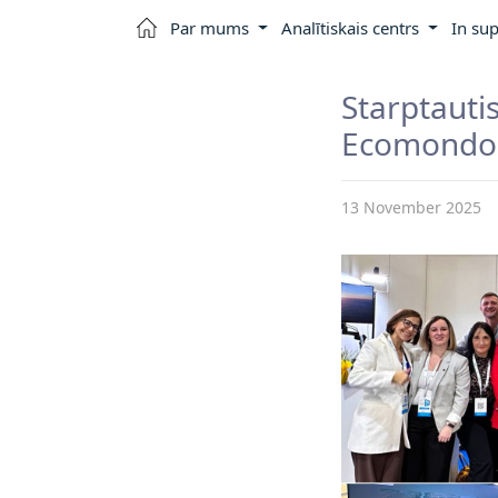
Par mums
Analītiskais centrs
In sup
Starptaut
Ecomondo 2
13 November 2025