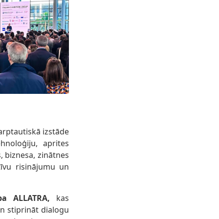
arptautiskā izstāde
oloģiju, aprites
, biznesa, zinātnes
tīvu risinājumu un
ība ALLATRA,
kas
n stiprināt dialogu