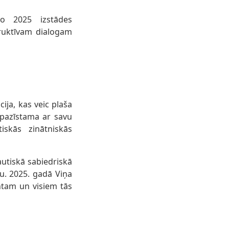
do 2025 izstādes
ruktīvam dialogam
ija, kas veic plaša
pazīstama ar savu
iskās zinātniskās
autiskā sabiedriskā
u. 2025. gadā Viņa
ntam un visiem tās