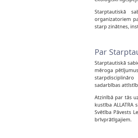
Starptautiskā s
organizatoriem p
starp zinātnes, ins
Par Starpta
Starptautiskā sabi
mēroga pētījumus
starpdisciplinār
sadarbības attīstī
Atzinībā par tās u
kustība ALLATRA s
Svētība Pāvests L
brīvprātīgajiem.