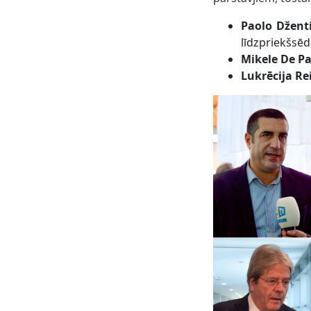
Paolo Dženti
līdzpriekšsēd
Mikele De P
Lukrēcija Re