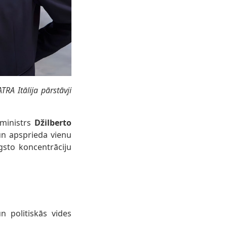
TRA Itālija pārstāvji
 ministrs
Džilberto
 un apsprieda vienu
sto koncentrāciju
n politiskās vides