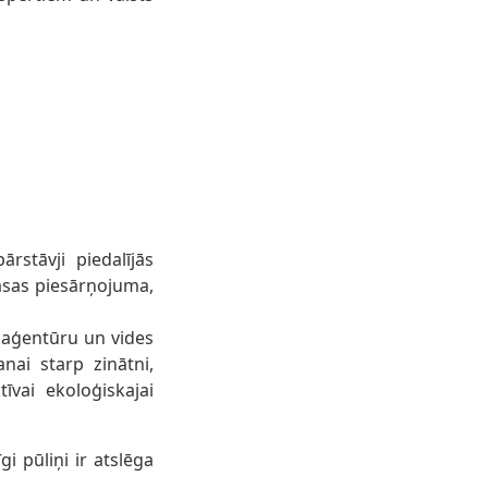
ārstāvji piedalījās
masas piesārņojuma,
s aģentūru un vides
nai starp zinātni,
īvai ekoloģiskajai
i pūliņi ir atslēga