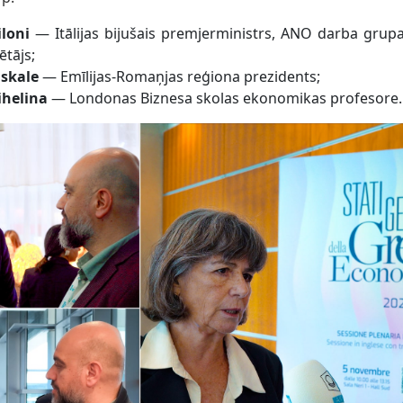
loni
— Itālijas bijušais premjerministrs, ANO darba grupa
ētājs;
askale
— Emīlijas-Romaņjas reģiona prezidents;
ihelina
— Londonas Biznesa skolas ekonomikas profesore.