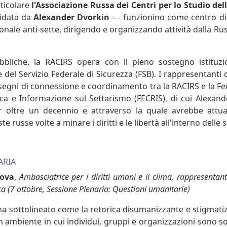
rticolare
l'Associazione Russa dei Centri per lo Studio dell
idata da
Alexander Dvorkin
— funzionino come centro di
onale anti-sette, dirigendo e organizzando attività dalla Rus
bliche, la RACIRS opera con il pieno sostegno istituzi
del Servizio Federale di Sicurezza (FSB). I rappresentanti
 segni di connessione e coordinamento tra la RACIRS e la 
rca e Informazione sul Settarismo (FECRIS), di cui Alexan
r oltre un decennio e attraverso la quale avrebbe attua
ste russe volte a minare i diritti e le libertà all'interno dell
ARIA
hova
,
Ambasciatrice per i diritti umani e il clima, rappresentan
a (7 ottobre, Sessione Plenaria: Questioni umanitarie)
ha sottolineato come la retorica disumanizzante e stigmatiz
n ambiente in cui individui, gruppi e organizzazioni sono so