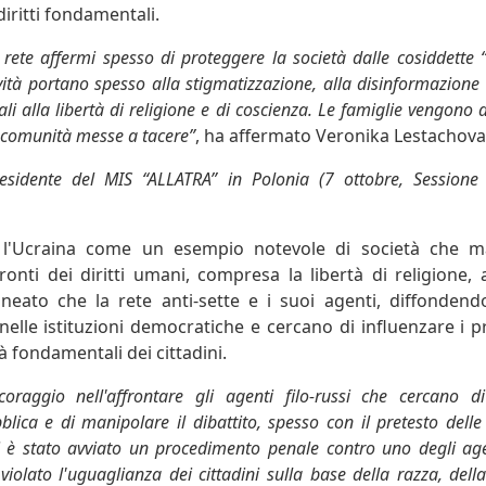
diritti fondamentali.
ete affermi spesso di proteggere la società dalle cosiddette “s
ività portano spesso alla stigmatizzazione, alla disinformazione 
li alla libertà di religione e di coscienza. Le famiglie vengono di
e comunità messe a tacere”
, ha affermato Veronika Lestachova
esidente del MIS “ALLATRA” in Polonia (7 ottobre, Sessione P
l'Ucraina come un esempio notevole di società che ma
onti dei diritti umani, compresa la libertà di religione,
ineato che la rete anti-sette e i suoi agenti, diffondend
nelle istituzioni democratiche e cercano di influenzare i pro
tà fondamentali dei cittadini.
oraggio nell'affrontare gli agenti filo-russi che cercano d
blica e di manipolare il dibattito, spesso con il pretesto delle 
gi è stato avviato un procedimento penale contro uno degli age
iolato l'uguaglianza dei cittadini sulla base della razza, dell