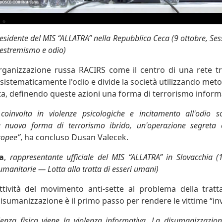
esidente del MIS “ALLATRA” nella Repubblica Ceca
(9 ottobre, Ses
di estremismo e odio)
'organizzazione russa RACIRS come il centro di una rete tr
 sistematicamente l'odio e divide la società utilizzando meto
a, definendo queste azioni una forma di terrorismo inform
oinvolta in violenze psicologiche e incitamento all'odio so
 nuova forma di terrorismo ibrido, un'operazione segreta co
ropee”
, ha concluso Dusan Valecek.
a
,
rappresentante ufficiale del MIS “ALLATRA” in Slovacchia
(
umanitarie — Lotta alla tratta di esseri umani)
ttività del movimento anti-sette al problema della tratt
sumanizzazione è il primo passo per rendere le vittime “invis
lenza fisica viene la violenza informativa. La disumanizzazio