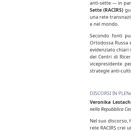
anti-sette — in pa
Sette (RACIRS)
gu
una rete transnazi
e nel mondo.
Secondo fonti pub
Ortodossa Russa e 
evidenziato chiari
dei Centri di Rice
vicepresidente pe
strategie anti-culti
DISCORSI IN PLEN
Veronika Lestac
nella Repubblica Cec
Nel suo discorso, 
rete RACIRS crei u