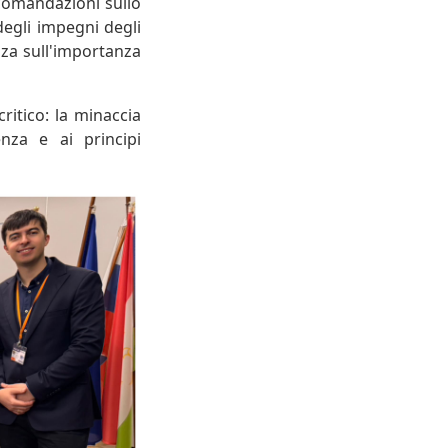
ccomandazioni sullo
degli impegni degli
zza sull'importanza
ritico: la minaccia
enza e ai principi