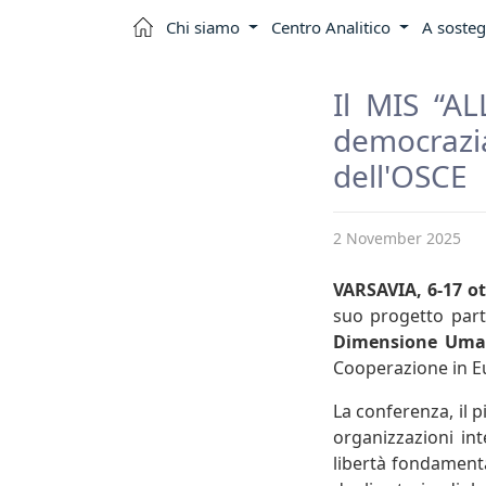
Chi siamo
Centro Analitico
A sosteg
Il MIS “AL
democrazi
dell'OSCE
2 November 2025
VARSAVIA, 6-17 o
suo progetto part
Dimensione Uman
Cooperazione in E
La conferenza, il 
organizzazioni int
libertà fondamenta