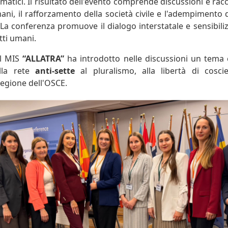
lomatici. Il risultato dell'evento comprende discussioni e ra
umani, il rafforzamento della società civile e l'adempimento 
. La conferenza promuove il dialogo interstatale e sensibili
itti umani.
el MIS
“ALLATRA”
ha introdotto nelle discussioni un tema c
lla rete
anti-sette
al pluralismo, alla libertà di cosci
regione dell'OSCE.