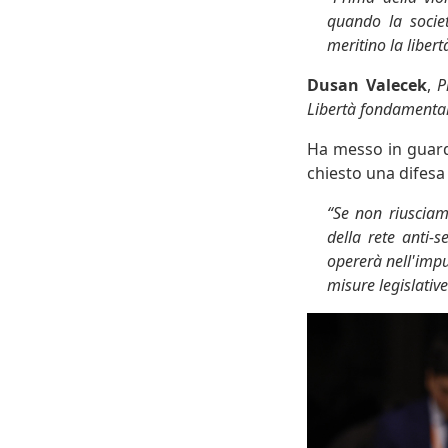
quando la societ
meritino la libert
Dusan Valecek
,
P
Libertà fondamental
Ha messo in guard
chiesto una difesa 
“Se non riusciamo
della rete anti-
opererà nell'impu
misure legislative