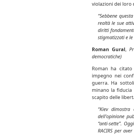
violazioni dei loro 
“Sebbene questa r
realtà le sue att
diritti fondamenta
stigmatizzati e l
Roman Gural
,
Pr
democratiche)
Roman ha citato 
impegno nei confr
guerra. Ha sottol
minano la fiducia 
scapito delle liber
“Kiev dimostra c
dell'opinione pub
“anti-sette”. Og
RACIRS per aver v