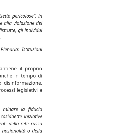
ette pericolose”, in
e alla violazione dei
strutte, gli individui
.
lenaria: Istituzioni
ntiene il proprio
 anche in tempo di
o disinformazione,
cessi legislativi a
i minare la fiducia
cosiddette iniziative
nti della rete russa
a nazionalità o della