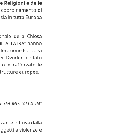
e Religioni e delle
 coordinamento di
sia in tutta Europa
onale della Chiesa
 di “ALLATRA” hanno
Federazione Europea
der Dvorkin è stato
to e rafforzato le
e strutture europee.
te del MIS “ALLATRA”
zante diffusa dalla
ggetti a violenze e