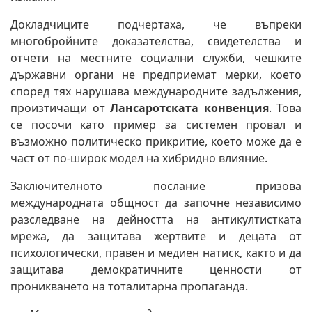
Докладчиците подчертаха, че въпреки
многобройните доказателства, свидетелства и
отчети на местните социални служби, чешките
държавни органи не предприемат мерки, което
според тях нарушава международните задължения,
произтичащи от
Лансаротската конвенция
. Това
се посочи като пример за системен провал и
възможно политическо прикритие, което може да е
част от по-широк модел на хибридно влияние.
Заключителното послание призова
международната общност да започне независимо
разследване на дейността на антикултистката
мрежа, да защитава жертвите и децата от
психологически, правен и медиен натиск, както и да
защитава демократичните ценности от
проникването на тоталитарна пропаганда.