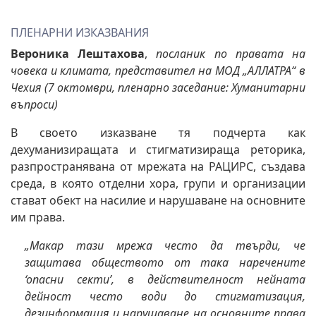
ПЛЕНАРНИ ИЗКАЗВАНИЯ
Вероника Лештахова
,
посланик по правата на
човека и климата, представител на МОД „АЛЛАТРА“ в
Чехия (7 октомври, пленарно заседание: Хуманитарни
въпроси)
В своето изказване тя подчерта как
дехуманизиращата и стигматизираща реторика,
разпространявана от мрежата на РАЦИРС, създава
среда, в която отделни хора, групи и организации
стават обект на насилие и нарушаване на основните
им права.
„Макар тази мрежа често да твърди, че
защитава обществото от така наречените
‘опасни секти’, в действителност нейната
дейност често води до стигматизация,
дезинформация и нарушаване на основните права