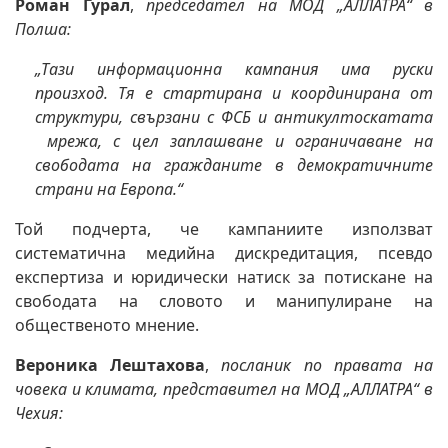
Роман Гурал
,
председател на МОД „АЛЛАТРА“ в
Полша:
„Тази информационна кампания има руски
произход. Тя е стартирана и координирана от
структури, свързани с ФСБ и антикултоскатата
мрежа, с цел заплашване и ограничаване на
свободата на гражданите в демократичните
страни на Европа.“
Той подчерта, че кампаниите използват
систематична медийна дискредитация, псевдо
експертиза и юридически натиск за потискане на
свободата на словото и манипулиране на
общественото мнение.
Вероника Лештахова
,
посланик по правата на
човека и климата, представител на МОД „АЛЛАТРА“ в
Чехия: