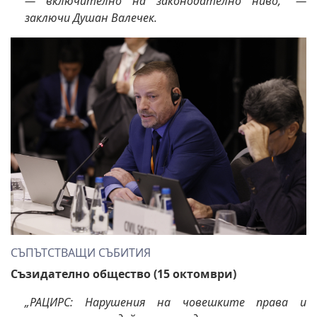
— включително на законодателно ниво,“ —
заключи Душан Валечек.
СЪПЪТСТВАЩИ СЪБИТИЯ
Съзидателно общество (15 октомври)
„РАЦИРС: Нарушения на човешките права и