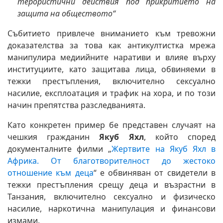
терористични действия под прикритието на
защита на обществото“
Събитието привлече вниманието към тревожни
доказателства за това как антикултистка мрежа
манипулира медиийните наративи и влияе върху
институциите, като защитава лица, обвиняеми в
тежки престъпления, включително сексуално
насилие, експлоатация и трафик на хора, и по този
начин препятства разследванията.
Като конкретен пример бе представен случаят на
чешкия гражданин
Якуб Яхл
, който според
документалните филми „
Жертвите на Якуб Яхл в
Африка. От благотворителност до жестоко
отношение към деца
“ е обвиняван от свидетели в
тежки престъпления срещу деца и възрастни в
Танзания, включително сексуално и физическо
насилие, наркотична манипулация и финансови
измами.