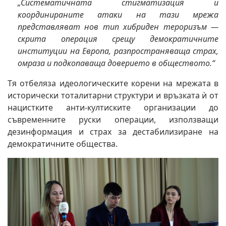
„Систематичната стигматизация и
координираните атаки на тази мрежа
представляват нов тип хибриден тероризъм —
скрита операция срещу демократичните
институции на Европа, разпространяваща страх,
омраза и подкопаваща доверието в обществото.“
Тя отбеляза идеологическите корени на мрежата в
исторически тоталитарни структури и връзката ѝ от
нацистките анти-култиските организации до
съвременните руски операции, използващи
дезинформация и страх за дестабилизиране на
демократичните общества.