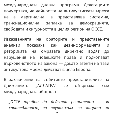
международната дневна програма. Делегациите
подчертаха, че дейността на антикултиската мрежа
не е маргинална, а представлява системна,
транснационална заплаха за демокрацията,
свободата и сигурността в целия регион на ОССЕ.
Изказванията на ораторите и представените
анализи показаха как дезинформацията и
реториката на омразата директно водят до
нарушения на човешките права и подкопават
върховенството на закона — докато агенти на тази
антикултова мрежа действат в цяла Европа.
В заключение на събитието представителите на
Движението „АЛЛАТРА“ се обърнаха към
международната общност:
„ОССЕ трябва да действа решително — за
справедливост, за плурализъм, за защита на