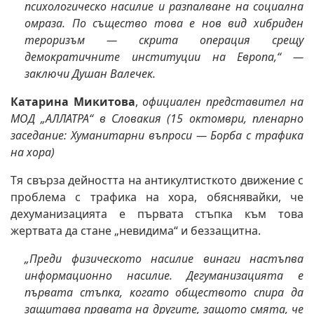
психологическо насилие и разпалване на социална
омраза. По същество това е нов вид хибриден
тероризъм — скрита операция срещу
демократичните институции на Европа,“ —
заключи Душан Валечек.
Катарина Микитова
,
официален представител на
МОД „АЛЛАТРА“ в Словакия (15 октомври, пленарно
заседание: Хуманитарни въпроси — Борба с трафика
на хора)
Тя свърза дейността на антикултисткото движение с
проблема с трафика на хора, обяснявайки, че
дехуманизацията е първата стъпка към това
жертвата да стане „невидима“ и беззащитна.
„Преди физическото насилие винаги настъпва
информационно насилие. Дегуманизацията е
първата стъпка, когато обществото спира да
защитава правата на другите, защото смята, че