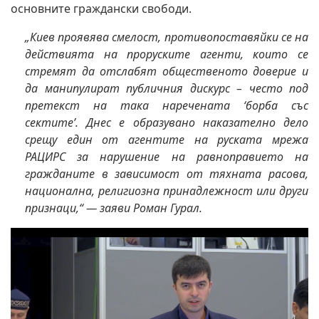
основните граждански свободи.
„Киев проявява смелост, противопоставяйки се на
действията на проруските агенти, които се
стремят да отслабят общественото доверие и
да манипулират публичния дискурс – често под
претекст на така наречената ‘борба със
сектите’. Днес е образувано наказателно дело
срещу един от агентите на руската мрежа
РАЦИРС за нарушение на равноправието на
гражданите в зависимост от тяхната расова,
национална, религиозна принадлежност или други
признаци,“ — заяви Роман Гурал.