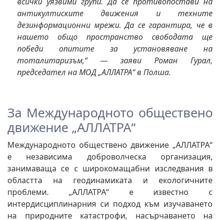
всички уязвими групи. Да се противопостави на
антикултиските движения и техните
дезинформационни мрежи. Да се гарантира, че в
нашето общо пространство свободата ще
победи опитите за установяване на
тоталитаризъм,“ — заяви Роман Гурал,
председател на МОД „АЛЛАТРА“ в Полша.
За Международното обществено
движение „АЛЛАТРА“
Международното обществено движение „АЛЛАТРА“
е независима доброволческа организация,
занимаваща се с широкомащабни изследвания в
областта на геодинамиката и екологичните
проблеми. „АЛЛАТРА“ е известно с
интердисциплинарния си подход към изучаването
на природните катастрофи, насърчаването на