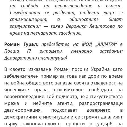
на свобода на вероизповедание и съвест.
Семействата се разделят, отделни лица се
стигматизират, а общностите биват
заглушавани,“ — заяви Вероника Лештахова по
време на пленарното заседание.
Роман Гурал
,
председател на МОД „АЛЛАТРА“ в
Полша (7 октомври, пленарно заседание:
Демократични институции)
В своето изказване Роман посочи Украйна като
забележителен пример за това как дори по време
на война обществото запазва своята отдаденост на
човешките права, включително свободата на
вероизповедание. Той подчерта, че антикултистката
мрежа и нейните агенти, разпространяващи
дезинформация, подкопават доверието в
демократичните институции и се стремят да влияят
върху законодателните процеси в ущърб на