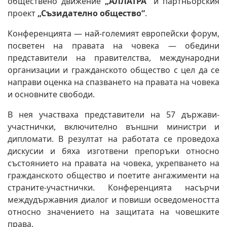
обществено движение
„АЛЛАТРА“
и партньорския
проект
„Съзидателно общество“
.
Конференцията — най-големият европейски форум,
посветен на правата на човека — обедини
представители на правителства, международни
организации и гражданското общество с цел да се
направи оценка на спазването на правата на човека
и основните свободи.
В нея участваха представители на 57 държави-
участнички, включително външни министри и
дипломати. В резултат на работата се проведоха
дискусии и бяха изготвени препоръки относно
състоянието на правата на човека, укрепването на
гражданското общество и поетите ангажименти на
страните-участнички. Конференцията насърчи
междудържавния диалог и повиши осведомеността
относно значението на защитата на човешките
права.