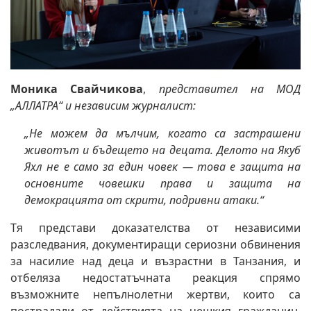
Моника Свайчикова
,
представител на МОД
„АЛЛАТРА“ и независим журналист:
„Не можем да мълчим, когато са застрашени
животът и бъдещето на децата. Делото на Якуб
Яхл не е само за един човек — това е защита на
основните човешки права и защита на
демокрацията от скрити, подривни атаки.“
Тя представи доказателства от независими
разследвания, документиращи сериозни обвинения
за насилие над деца и възрастни в Танзания, и
отбеляза недостатъчната реакция спрямо
възможните непълнолетни жертви, които са
пострадали от действията на чешкия гражданин,